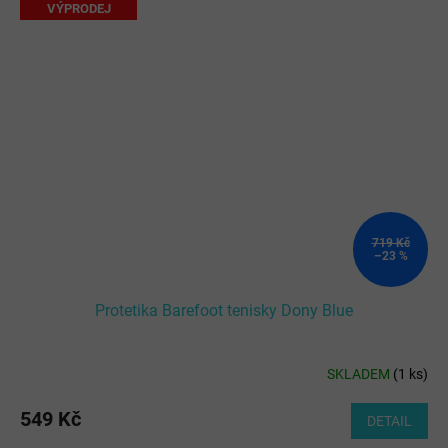
VÝPRODEJ
719 Kč
–23 %
Protetika Barefoot tenisky Dony Blue
SKLADEM
(
1 ks
)
549 Kč
DETAIL