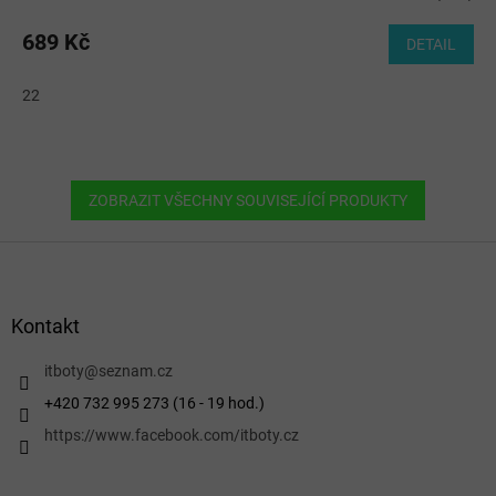
hodnocení
produktu
689 Kč
DETAIL
je
5,0
22
z
5
hvězdiček.
ZOBRAZIT VŠECHNY SOUVISEJÍCÍ PRODUKTY
Z
á
p
a
Kontakt
t
í
itboty
@
seznam.cz
+420 732 995 273 (16 - 19 hod.)
https://www.facebook.com/itboty.cz