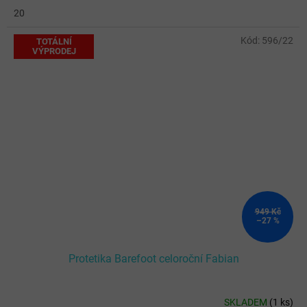
20
Kód:
596/22
TOTÁLNÍ
VÝPRODEJ
949 Kč
–27 %
Protetika Barefoot celoroční Fabian
SKLADEM
(
1 ks
)
Průměrné