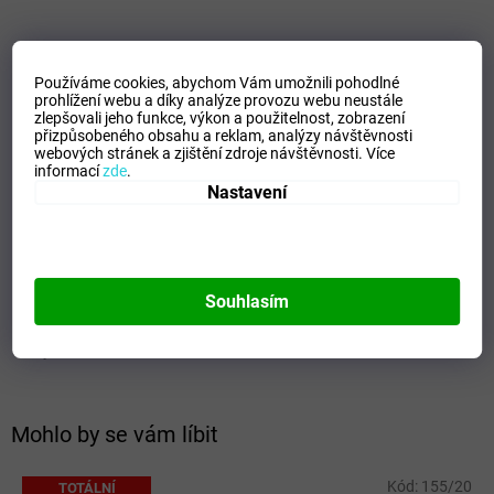
Velikostní tabulka_Protetika
Používáme cookies, abychom Vám umožnili pohodlné
prohlížení webu a díky analýze provozu webu neustále
zlepšovali jeho funkce, výkon a použitelnost,
zobrazení
přizpůsobeného obsahu a reklam, analýzy návštěvnosti
Doplňkové parametry
webových stránek a zjištění zdroje návštěvnosti.
Více
informací
zde
.
Nastavení
Kategorie
:
Dětská celoroční obuv
Záruka
:
2 roky
EAN
:
8585003432024
Barva
:
Šedá
Materiál
:
Kůže
Souhlasím
Pohlaví
:
Chlapecké
Výrobce
:
Protetika
Mohlo by se vám líbit
Kód:
155/20
TOTÁLNÍ