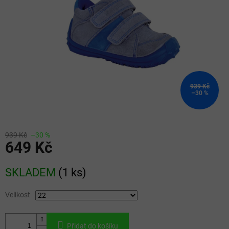
939 Kč
–30 %
939 Kč
–30 %
649 Kč
Měrná
SKLADEM
(
1 ks
)
cena:
Velikost
Přidat do košíku