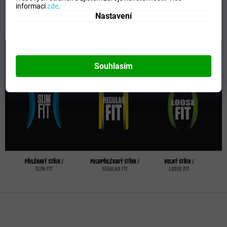
informací
zde
.
Nastavení
Souhlasím
Z
á
p