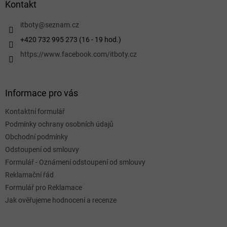
a
Kontakt
t
í
itboty
@
seznam.cz
+420 732 995 273 (16 - 19 hod.)
https://www.facebook.com/itboty.cz
Informace pro vás
Kontaktní formulář
Podmínky ochrany osobních údajů
Obchodní podmínky
Odstoupení od smlouvy
Formulář - Oznámení odstoupení od smlouvy
Reklamační řád
Formulář pro Reklamace
Jak ověřujeme hodnocení a recenze