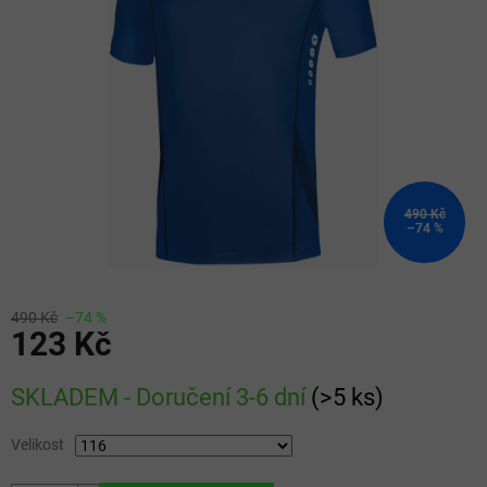
5
hvězdiček.
490 Kč
–74 %
490 Kč
–74 %
123 Kč
Měrná
SKLADEM - Doručení 3-6 dní
(
>5 ks
)
cena:
Velikost