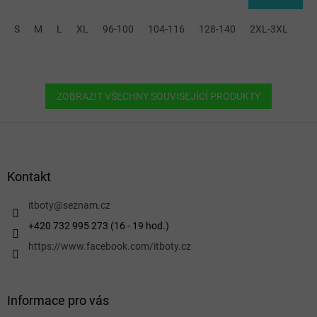
S
M
L
XL
96-100
104-116
128-140
2XL-3XL
ZOBRAZIT VŠECHNY SOUVISEJÍCÍ PRODUKTY
Z
á
p
a
Kontakt
t
í
itboty
@
seznam.cz
+420 732 995 273 (16 - 19 hod.)
https://www.facebook.com/itboty.cz
Informace pro vás