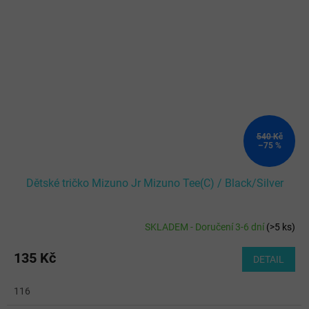
540 Kč
–75 %
Dětské tričko Mizuno Jr Mizuno Tee(C) / Black/Silver
SKLADEM - Doručení 3-6 dní
(
>5 ks
)
135 Kč
DETAIL
116