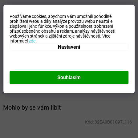
VELIKOSTNÍ TABULKA_MIZUNO
Používáme cookies, abychom Vám umožnili pohodlné
Doplňkové parametry
prohlížení webu a díky analýze provozu webu neustále
zlepšovali jeho funkce, výkon a použitelnost,
zobrazení
přizpůsobeného obsahu a reklam, analýzy návštěvnosti
Kategorie
:
Dětská trika
webových stránek a zjištění zdroje návštěvnosti.
Více
EAN
:
5054698769355
informací
zde
.
Nastavení
Velikost
:
116
Pohlaví
:
Junioři
Kategorie
:
Trika
Sport
:
Tenis
Materiálové složení
:
100% Polyester
Souhlasím
Barva
:
Royal/White
Mohlo by se vám líbit
Kód:
32EA0B01C97_116