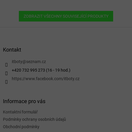
ZOBRAZIT VŠECHNY SOUVISEJÍCÍ PRODUKTY
Z
á
p
a
Kontakt
t
í
itboty
@
seznam.cz
+420 732 995 273 (16 - 19 hod.)
https://www.facebook.com/itboty.cz
Informace pro vás
Kontaktní formulář
Podmínky ochrany osobních údajů
Obchodní podmínky