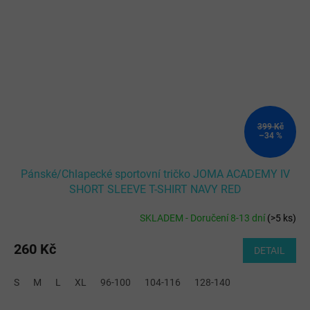
399 Kč
–34 %
Pánské/Chlapecké sportovní tričko JOMA ACADEMY IV
SHORT SLEEVE T-SHIRT NAVY RED
SKLADEM - Doručení 8-13 dní
(
>5 ks
)
260 Kč
DETAIL
S
M
L
XL
96-100
104-116
128-140