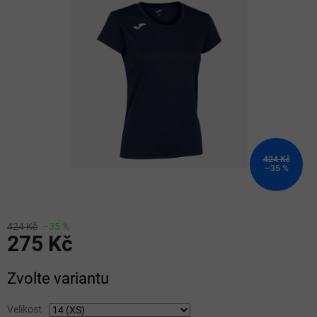
z
5
hvězdiček.
424 Kč
–35 %
424 Kč
–35 %
275 Kč
Měrná
Zvolte variantu
cena:
Velikost