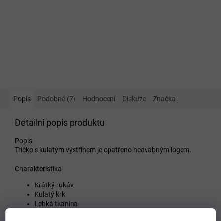
Popis
Podobné (7)
Hodnocení
Diskuze
Značka
Detailní popis produktu
Popis
Tričko s kulatým výstřihem je opatřeno hedvábným logem.
Charakteristika
Krátký rukáv
Kulatý krk
Lehká tkanina
Tištěné logo