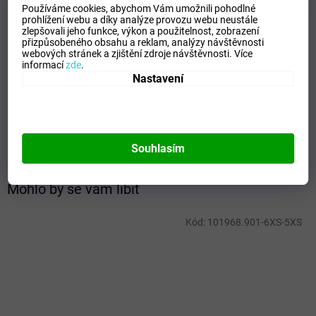
Svoboda pohybu
Používáme cookies, abychom Vám umožnili pohodlné
100% polyester
prohlížení webu a díky analýze provozu webu neustále
zlepšovali jeho funkce, výkon a použitelnost,
zobrazení
Doplňkové parametry
přizpůsobeného obsahu a reklam, analýzy návštěvnosti
webových stránek a zjištění zdroje návštěvnosti.
Více
informací
zde
.
Kategorie
:
Dětská trika
Nastavení
EAN
:
8445954660931
Tipo Mdelo
:
T
Composicion
:
100% Polyester
Modelo
:
901400.331
Souhlasím
Mohlo by se vám líbit
Kód:
101968.901-6XS-5XS