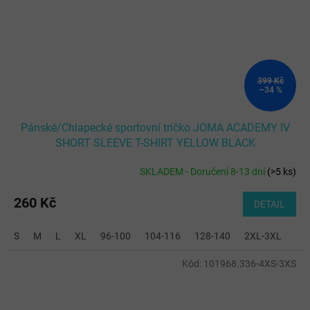
399 Kč
–34 %
Pánské/Chlapecké sportovní tričko JOMA ACADEMY IV
SHORT SLEEVE T-SHIRT YELLOW BLACK
SKLADEM - Doručení 8-13 dní
(
>5 ks
)
260 Kč
DETAIL
S
M
L
XL
96-100
104-116
128-140
2XL-3XL
Kód:
101968.336-4XS-3XS