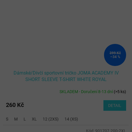
399 Kč
–34 %
Dámské/Dívčí sportovní tričko JOMA ACADEMY IV
SHORT SLEEVE T-SHIRT WHITE ROYAL
SKLADEM - Doručení 8-13 dní
(
>5 ks
)
260 Kč
DETAIL
S
M
L
XL
12 (2XS)
14 (XS)
Kód:
901707.200-2XL