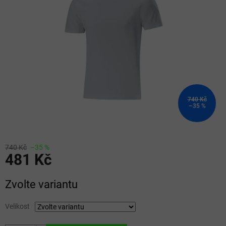
5
hvězdiček.
740 Kč
–35 %
740 Kč
–35 %
481 Kč
Měrná
Zvolte variantu
cena:
Velikost