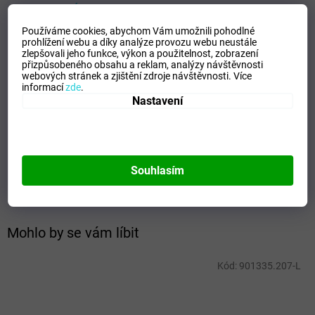
VELIKOSTNÍ TABULKA_MIZUNO
Používáme cookies, abychom Vám umožnili pohodlné
Doplňkové parametry
prohlížení webu a díky analýze provozu webu neustále
zlepšovali jeho funkce, výkon a použitelnost,
zobrazení
Kategorie
:
Dámské trika
přizpůsobeného obsahu a reklam, analýzy návštěvnosti
webových stránek a zjištění zdroje návštěvnosti.
Více
EAN
:
Zvolte variantu
informací
zde
.
Velikost
:
XS
Nastavení
Pohlaví
:
Ženy
Kategorie
:
Trika
Sport
:
Freetime
Materiálové složení
:
60% Cotton, 40% Polyester
Souhlasím
Barva
:
White
Mohlo by se vám líbit
Kód:
901335.207-L