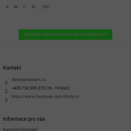
S
M
L
XL
2XL
ZOBRAZIT VŠECHNY SOUVISEJÍCÍ PRODUKTY
Z
á
p
a
Kontakt
t
í
itboty
@
seznam.cz
+420 732 995 273 (16 - 19 hod.)
https://www.facebook.com/itboty.cz
Informace pro vás
Kontaktní formulář