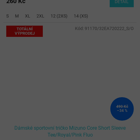
260 Kč
DETAIL
S
M
XL
2XL
12 (2XS)
14 (XS)
Kód:
91170/32EA720222_S/O
TOTÁLNÍ
VÝPRODEJ
490 Kč
–34 %
Dámské sportovní tričko Mizuno Core Short Sleeve
Tee/Royal/Pink Fluo