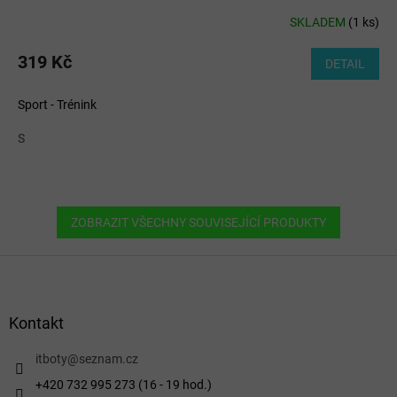
SKLADEM
(
1 ks
)
319 Kč
DETAIL
Sport - Trénink
S
ZOBRAZIT VŠECHNY SOUVISEJÍCÍ PRODUKTY
Z
á
p
a
Kontakt
t
í
itboty
@
seznam.cz
+420 732 995 273 (16 - 19 hod.)