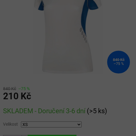
5
hvězdiček.
840 Kč
–75 %
840 Kč
–75 %
210 Kč
Měrná
SKLADEM - Doručení 3-6 dní
(
>5 ks
)
cena:
Velikost