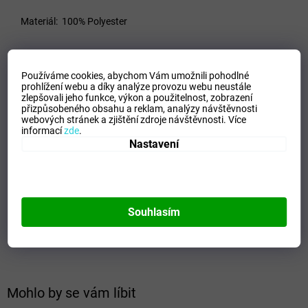
Materiál:
100% Polyester
VELIKOSTNÍ TABULKA_MIZUNO
Používáme cookies, abychom Vám umožnili pohodlné
prohlížení webu a díky analýze provozu webu neustále
zlepšovali jeho funkce, výkon a použitelnost,
zobrazení
Doplňkové parametry
přizpůsobeného obsahu a reklam, analýzy návštěvnosti
webových stránek a zjištění zdroje návštěvnosti.
Více
Kategorie
:
Dámské trika
informací
zde
.
EAN
:
5054698337653
Nastavení
Velikost
:
XS
Pohlaví
:
Ženy
Kategorie
:
Trika
Sport
:
Running
Souhlasím
Materiálové složení
:
100% Polyester
Barva
:
Whiite/Royal
Mohlo by se vám líbit