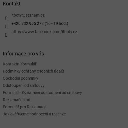
a
Kontakt
t
í
itboty
@
seznam.cz
+420 732 995 273 (16 - 19 hod.)
https://www.facebook.com/itboty.cz
Informace pro vás
Kontaktní formulář
Podmínky ochrany osobních údajů
Obchodní podmínky
Odstoupení od smlouvy
Formulář - Oznámení odstoupení od smlouvy
Reklamační řád
Formulář pro Reklamace
Jak ověřujeme hodnocení a recenze