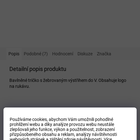
Popis
Podobné (7)
Hodnocení
Diskuze
Značka
Detailní popis produktu
Bavlněné tričko s žebrovaným výstřihem do V. Obsahuje logo
na rukávu.
Doplňkové parametry
Používáme cookies, abychom Vám umožnili pohodlné
Kategorie
:
Dámské trika
prohlížení webu a díky analýze provozu webu neustále
EAN
:
Zvolte variantu
zlepšovali jeho funkce, výkon a použitelnost,
zobrazení
přizpůsobeného obsahu a reklam, analýzy návštěvnosti
Tipo Mdelo
:
T
webových stránek a zjištění zdroje návštěvnosti.
Více