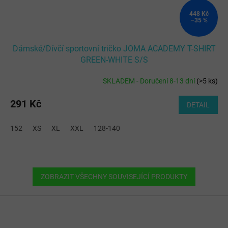
448 Kč
–35 %
Dámské/Dívčí sportovní tričko JOMA ACADEMY T-SHIRT
GREEN-WHITE S/S
SKLADEM - Doručení 8-13 dní
(
>5 ks
)
291 Kč
DETAIL
152
XS
XL
XXL
128-140
ZOBRAZIT VŠECHNY SOUVISEJÍCÍ PRODUKTY
Z
á
p