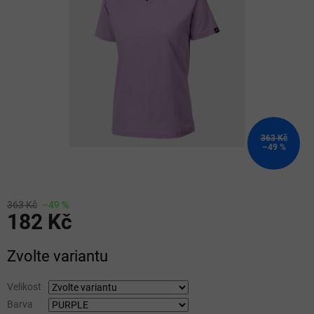
5
hvězdiček.
363 Kč
–49 %
363 Kč
–49 %
182 Kč
Měrná
Zvolte variantu
cena:
Velikost
Barva