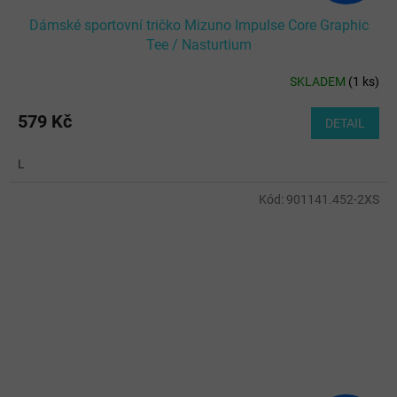
Dámské sportovní tričko Mizuno Impulse Core Graphic
Tee / Nasturtium
SKLADEM
(
1 ks
)
579 Kč
DETAIL
L
Kód:
901141.452-2XS