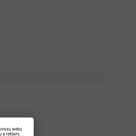
rovozu webu
 a reklam,