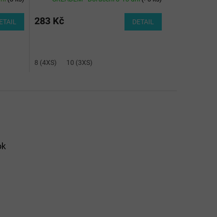
283 Kč
ETAIL
DETAIL
8 (4XS)
10 (3XS)
ok