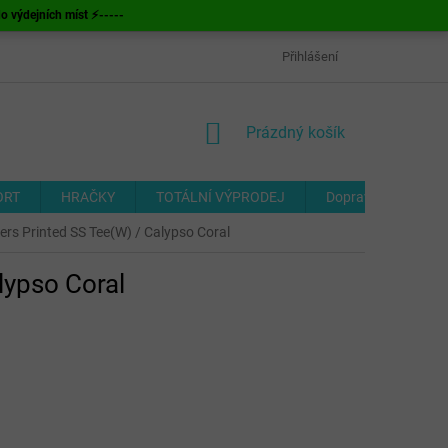
ýdejních míst ⚡-----
OBCHODNÍ PODMÍNKY
ODSTOUPENÍ OD SMLOUVY
Přihlášení
FORMUL
NÁKUPNÍ
Prázdný košík
KOŠÍK
ORT
HRAČKY
TOTÁLNÍ VÝPRODEJ
Doprava a platba
rs Printed SS Tee(W) / Calypso Coral
lypso Coral