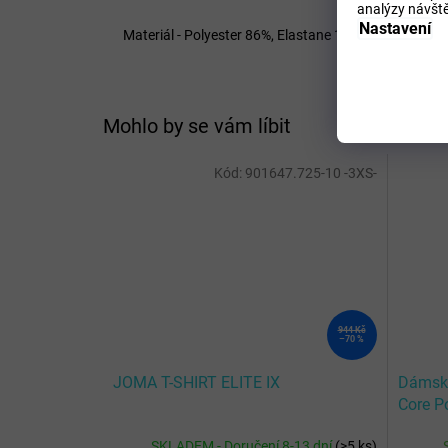
analýzy návště
Nastavení
Materiál - Polyester 86%, Elastane 14%
Mohlo by se vám líbit
Kód:
901647.725-10 -3XS-
944 Kč
–70 %
JOMA T-SHIRT ELITE IX
Dámské
Core P
SKLADEM - Doručení 8-13 dní
(
>5 ks
)