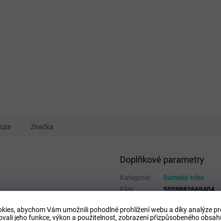
kuze
Značka
Doplňkové parametry
Kategorie
:
Dámské trika
EAN
:
5059882669404
Velikost
:
L
kies, abychom Vám umožnili pohodlné prohlížení webu a díky analýze p
le.
Pohlaví
:
Ženy
ovali jeho funkce, výkon a použitelnost,
zobrazení přizpůsobeného obsahu