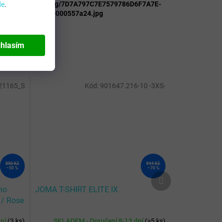
lsportkoncept.cz/img/7D7A797C7E7579786D6F7A7E-
de
.
5F616B5C5E-a20000557a24.jpg
hlasím
21165_S
Kód:
901647.216-10 -3XS-
890 Kč
944 Kč
–50 %
–70 %
Další
produkt
no
JOMA T-SHIRT ELITE IX
 / Rose
dní
(
3 ks
)
SKLADEM - Doručení 8-13 dní
(
>5 ks
)