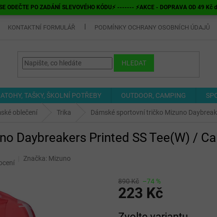
E ODEČTE PO ZADÁNÍ SLEVOVÉHO KÓDU⚡ ------- ⚡AKCE - DOPRAVA OD 49 Kč do v
KONTAKTNÍ FORMULÁŘ
PODMÍNKY OCHRANY OSOBNÍCH ÚDAJŮ
HLEDAT
ATOHY, TAŠKY, ŠKOLNÍ POTŘEBY
OUTDOOR, CAMPING
SP
ské oblečení
Trika
Dámské sportovní tričko Mizuno Daybreake
no Daybreakers Printed SS Tee(W) / Ca
Značka:
Mizuno
ocení
890 Kč
–74 %
223 Kč
Měrná
Zvolte variantu