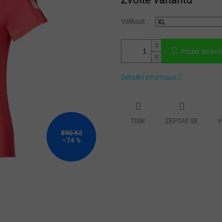
cena:
Velikost
Přidat do koš
Detailní informace
TISK
ZEPTAT SE
H
890 Kč
–74 %