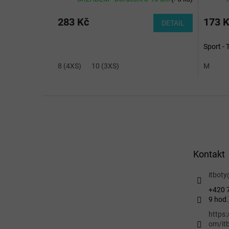
283 Kč
173 
DETAIL
Sport - 
8 (4XS)
10 (3XS)
M
Z
á
p
a
t
Kontakt
í
itboty
+420 7
9 hod.
https
om/itb