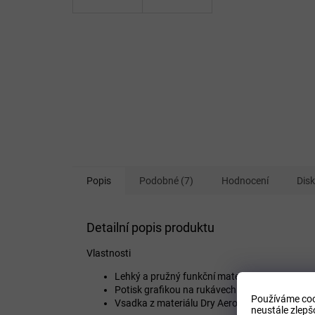
Popis
Podobné (7)
Hodnocení
Dis
Detailní popis produktu
Vlastnosti
Lehký a pružný funkční materiál.
Potisk grafikou na rukávech.
Používáme coo
Vsadka z materiálu Dry AeroFlow na zadním dí
neustále zlepš