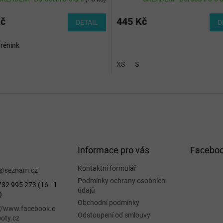
Kč
445 Kč
DETAIL
D
Trénink
XS
S
Informace pro vás
Facebo
Kontaktní formulář
@
seznam.cz
Podmínky ochrany osobních
32 995 273 (16 - 1
údajů
)
Obchodní podmínky
://www.facebook.c
Odstoupení od smlouvy
oty.cz