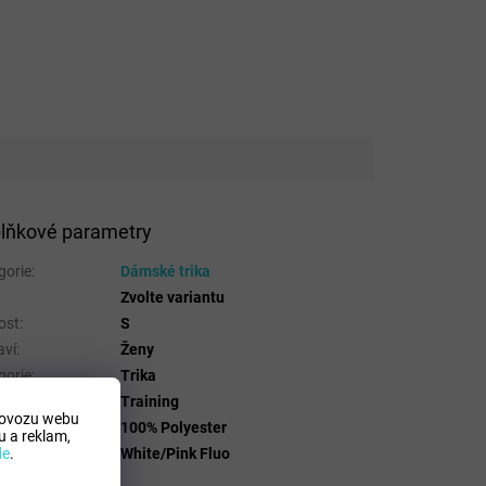
lňkové parametry
gorie
:
Dámské trika
Zvolte variantu
ost
:
S
aví
:
Ženy
gorie
:
Trika
t
:
Training
rovozu webu
riálové složení
:
100% Polyester
 a reklam,
a
:
White/Pink Fluo
de
.