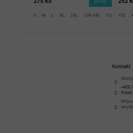
275 Kč
252 
DETAIL
S
M
L
XL
2XL
128-140
12 (2XS)
152
14
Z
á
p
a
t
Kontakt
í
itboty
+420 7
9 hod.
https
om/itb