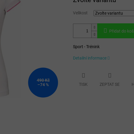
cena:
Velikost
Přidat do koš
Sport - Trénink
Detailní informace
490 Kč
TISK
ZEPTAT SE
H
–74 %