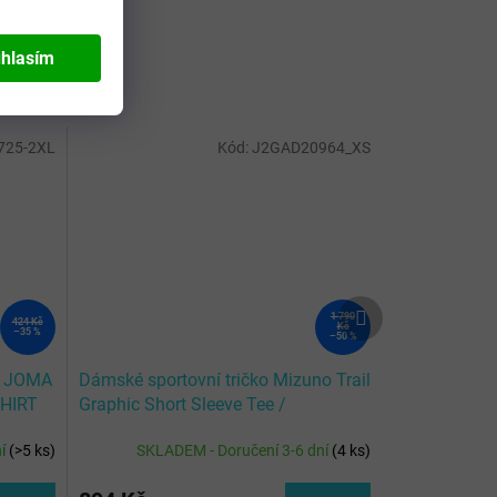
hlasím
725-2XL
Kód:
J2GAD20964_XS
Další
1 790
424 Kč
produkt
Kč
–35 %
–50 %
ko JOMA
Dámské sportovní tričko Mizuno Trail
SHIRT
Graphic Short Sleeve Tee /
Pinkesque
ní
(
>5 ks
)
SKLADEM - Doručení 3-6 dní
(
4 ks
)