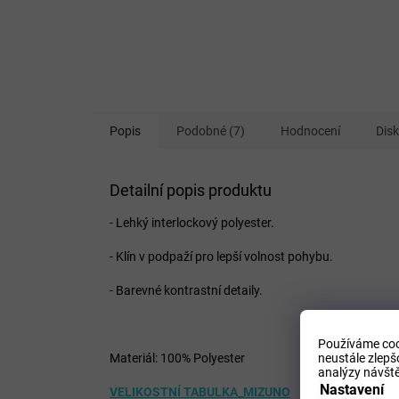
Popis
Podobné (7)
Hodnocení
Dis
Detailní popis produktu
- Lehký interlockový polyester.
- Klín v podpaží pro lepší volnost pohybu.
- Barevné kontrastní detaily.
Používáme coo
Materiál: 100% Polyester
neustále zlepš
analýzy návště
Nastavení
VELIKOSTNÍ TABULKA_MIZUNO