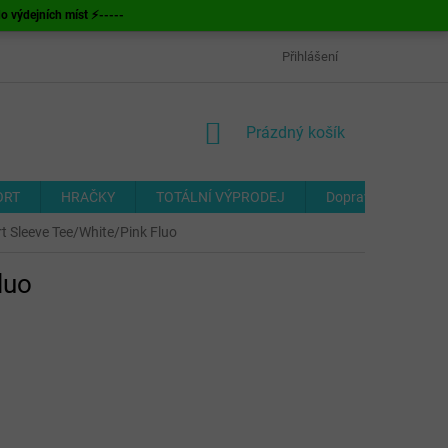
ýdejních míst ⚡-----
OBCHODNÍ PODMÍNKY
ODSTOUPENÍ OD SMLOUVY
Přihlášení
FORMUL
NÁKUPNÍ
Prázdný košík
KOŠÍK
ORT
HRAČKY
TOTÁLNÍ VÝPRODEJ
Doprava a platba
t Sleeve Tee/White/Pink Fluo
luo