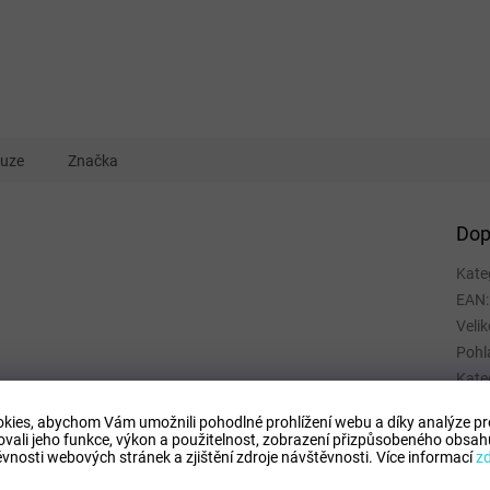
kuze
Značka
Dop
Kate
EAN
:
Velik
Pohl
Kate
Spor
kies, abychom Vám umožnili pohodlné prohlížení webu a díky analýze p
Mate
ovali jeho funkce, výkon a použitelnost,
zobrazení přizpůsobeného obsahu
Barv
vnosti webových stránek a zjištění zdroje návštěvnosti.
Více informací
z