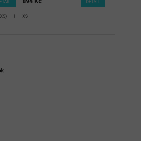
894 Kč
ETAIL
DETAIL
2XS)
14 (XS)
XS
ok