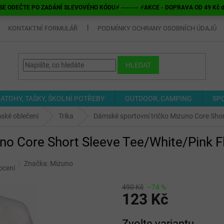
E ODEČTE PO ZADÁNÍ SLEVOVÉHO KÓDU⚡ ------- ⚡AKCE - DOPRAVA OD 49 Kč do v
KONTAKTNÍ FORMULÁŘ
PODMÍNKY OCHRANY OSOBNÍCH ÚDAJŮ
HLEDAT
ATOHY, TAŠKY, ŠKOLNÍ POTŘEBY
OUTDOOR, CAMPING
SP
ské oblečení
Trika
Dámské sportovní tričko Mizuno Core Shor
no Core Short Sleeve Tee/White/Pink F
Značka:
Mizuno
ocení
490 Kč
–74 %
123 Kč
Měrná
Zvolte variantu