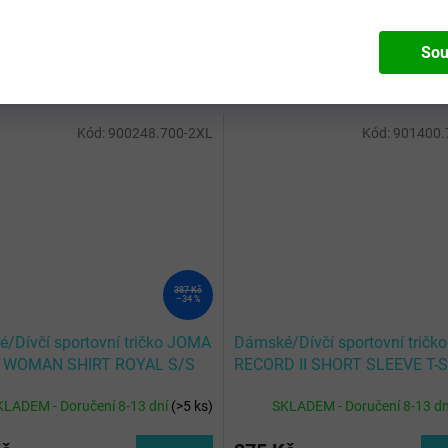
Sou
Kód:
900248.700-2XL
Kód:
901400.
387 Kč
–34 %
/Dívčí sportovní tričko JOMA
Dámské/Dívčí sportovní trič
 WOMAN SHIRT ROYAL S/S
RECORD II SHORT SLEEVE T-
TURQUOISE
KLADEM - Doručení 8-13 dní
(
>5 ks
)
SKLADEM - Doručení 8-13 d