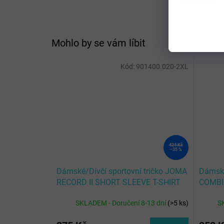
Mohlo by se vám líbit
Kód:
901400.020-2XL
424 Kč
–35 %
Dámské/Dívčí sportovní tričko JOMA
Dámské
RECORD II SHORT SLEEVE T-SHIRT
COMBI
FLUOR GREEN
SKLADEM - Doručení 8-13 dní
(
>5 ks
)
S