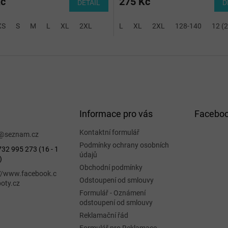
Kč
275 Kč
DETAIL
D
 (XS)
XS
S
M
L
XL
2XL
L
XL
2XL
128-140
12 (
Informace pro vás
Facebo
Kontaktní formulář
@
seznam.cz
Podmínky ochrany osobních
32 995 273 (16 - 1
údajů
)
Obchodní podmínky
://www.facebook.c
Odstoupení od smlouvy
oty.cz
Formulář - Oznámení
odstoupení od smlouvy
Reklamační řád