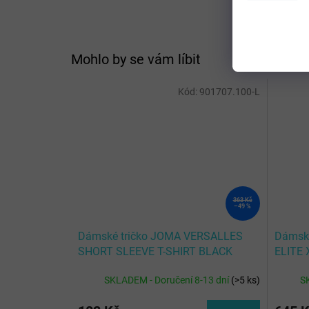
Mohlo by se vám líbit
Kód:
901707.100-L
363 Kč
–49 %
Dámské tričko JOMA VERSALLES
Dámské
SHORT SLEEVE T-SHIRT BLACK
ELITE 
WHITE
SKLADEM - Doručení 8-13 dní
(
>5 ks
)
S