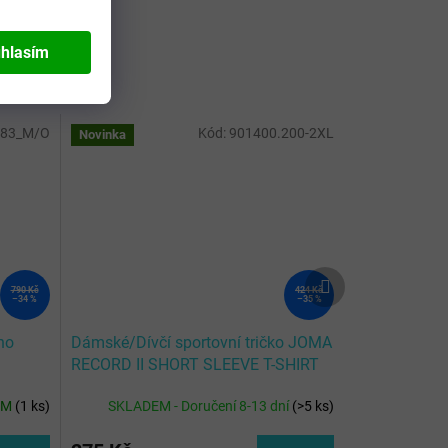
hlasím
183_M/O
Kód:
901400.200-2XL
Novinka
Další
790 Kč
424 Kč
produkt
–34 %
–35 %
no
Dámské/Dívčí sportovní tričko JOMA
RECORD II SHORT SLEEVE T-SHIRT
WHITE
EM
(
1 ks
)
SKLADEM - Doručení 8-13 dní
(
>5 ks
)