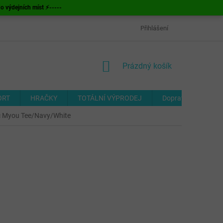
ýdejních míst ⚡-----
OBCHODNÍ PODMÍNKY
ODSTOUPENÍ OD SMLOUVY
Přihlášení
FORMUL
NÁKUPNÍ
Prázdný košík
KOŠÍK
ORT
HRAČKY
TOTÁLNÍ VÝPRODEJ
Doprava a platba
ic Myou Tee/Navy/White