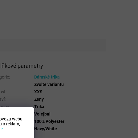
lňkové parametry
gorie
:
Dámské trika
Zvolte variantu
ost
:
XXS
aví
:
Ženy
gorie
:
Trika
t
:
Volejbal
rovozu webu
riálové složení
:
100% Polyester
 a reklam,
a
:
Navy/White
de
.