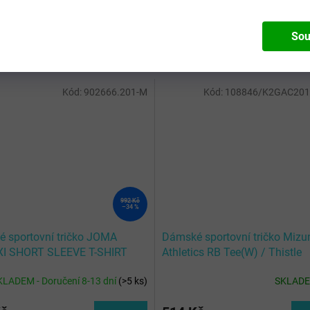
Sou
Kód:
902666.201-M
Kód:
108846/K2GAC20
992 Kč
–34 %
 sportovní tričko JOMA
Dámské sportovní tričko Mizu
XI SHORT SLEEVE T-SHIRT
Athletics RB Tee(W) / Thistle
 BLACK
KLADEM - Doručení 8-13 dní
(
>5 ks
)
SKLAD