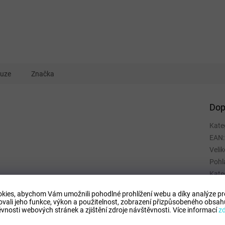
kuze
Značka
Dop
Kate
EAN
:
Velik
Pohl
Kate
Spor
kies, abychom Vám umožnili pohodlné prohlížení webu a díky analýze p
Mate
ovali jeho funkce, výkon a použitelnost,
zobrazení přizpůsobeného obsahu
Barv
vnosti webových stránek a zjištění zdroje návštěvnosti.
Více informací
z