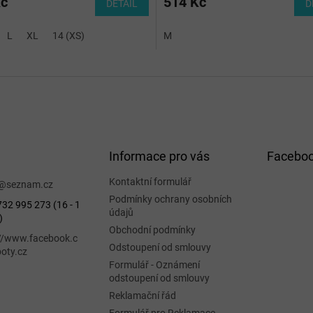
Kč
514 Kč
DETAIL
D
L
XL
14 (XS)
M
Informace pro vás
Facebo
Kontaktní formulář
@
seznam.cz
Podmínky ochrany osobních
32 995 273 (16 - 1
údajů
)
Obchodní podmínky
://www.facebook.c
Odstoupení od smlouvy
oty.cz
Formulář - Oznámení
odstoupení od smlouvy
Reklamační řád