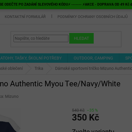
E ODEČTE PO ZADÁNÍ SLEVOVÉHO KÓDU⚡ ------- ⚡AKCE - DOPRAVA OD 49 Kč do v
KONTAKTNÍ FORMULÁŘ
PODMÍNKY OCHRANY OSOBNÍCH ÚDAJŮ
HLEDAT
ATOHY, TAŠKY, ŠKOLNÍ POTŘEBY
OUTDOOR, CAMPING
SP
ské oblečení
Trika
Dámské sportovní tričko Mizuno Authent
uno Authentic Myou Tee/Navy/White
ka:
Mizuno
540 Kč
–35 %
350 Kč
Měrná
Zvolte variantu