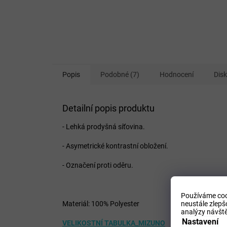
Popis
Podobné (7)
Hodnocení
Dis
Detailní popis produktu
- Lehká prodyšná síťovina.
- Asymetrické kontrastní obložení.
- Označení proti oděru.
Používáme coo
Materiál: 100% Polyester
neustále zlepš
analýzy návště
Nastavení
VELIKOSTNÍ TABULKA_MIZUNO