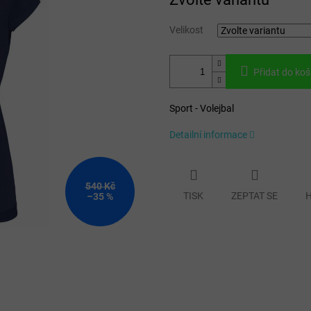
cena:
Velikost
Přidat do koš
Sport - Volejbal
Detailní informace
540 Kč
TISK
ZEPTAT SE
H
–35 %