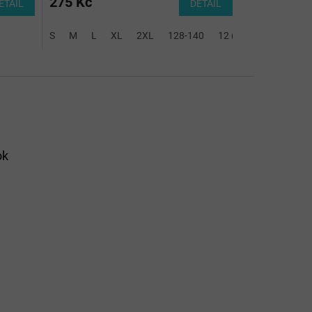
275 Kč
ETAIL
DETAIL
S
M
L
XL
2XL
128-140
12 (2XS)
14 (XS)
ok