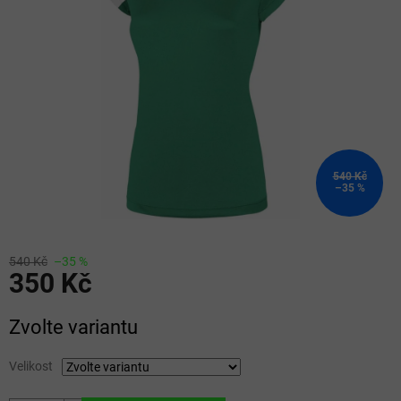
5
hvězdiček.
540 Kč
–35 %
540 Kč
–35 %
350 Kč
Měrná
Zvolte variantu
cena:
Velikost