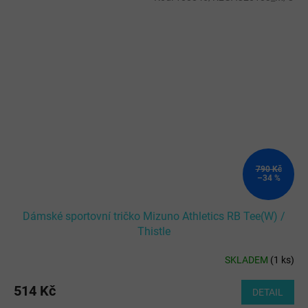
790 Kč
–34 %
Dámské sportovní tričko Mizuno Athletics RB Tee(W) /
Thistle
SKLADEM
(
1 ks
)
514 Kč
DETAIL