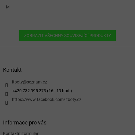
M
ZOBRAZIT VŠECHNY SOUVISEJÍCÍ PRODUKTY
Z
á
p
a
Kontakt
t
í
itboty
@
seznam.cz
+420 732 995 273 (16 - 19 hod.)
https://www.facebook.com/itboty.cz
Informace pro vás
Kontaktní formulář