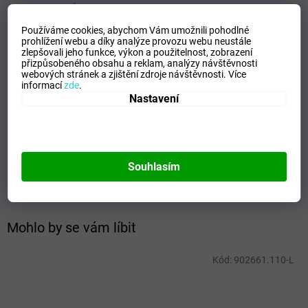
VELIKOSTNÍ TABULKA_MIZUNO
Používáme cookies, abychom Vám umožnili pohodlné
Doplňkové parametry
prohlížení webu a díky analýze provozu webu neustále
zlepšovali jeho funkce, výkon a použitelnost,
zobrazení
Kategorie
:
Dámské trika
přizpůsobeného obsahu a reklam, analýzy návštěvnosti
webových stránek a zjištění zdroje návštěvnosti.
Více
EAN
:
Zvolte variantu
informací
zde
.
Velikost
:
XXS
Nastavení
Pohlaví
:
Ženy
Kategorie
:
Trika
Sport
:
Volejbal
Materiálové složení
:
100% Polyester
Souhlasím
Barva
:
Green/White
Mohlo by se vám líbit
Kód:
902661.110-L