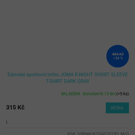
484 Kč
–34 %
Dámské sportovní tričko JOMA R-NIGHT SHORT SLEEVE
T-SHIRT DARK GRAY
SKLADEM - Doručení 8-13 dní
(
>5 ks
)
315 Kč
DETAIL
L
Kód:
108846/K2GAC20183_M/O