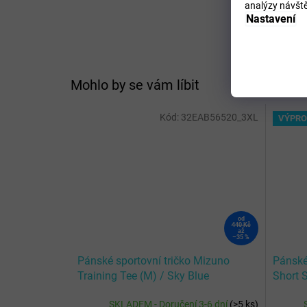
analýzy návště
Nastavení
Mohlo by se vám líbit
Kód:
32EAB56520_3XL
VÝPRO
od
440 Kč
až
–35 %
Pánské sportovní tričko Mizuno
Pánské
Training Tee (M) / Sky Blue
Short 
SKLADEM - Doručení 3-6 dní
(
>5 ks
)