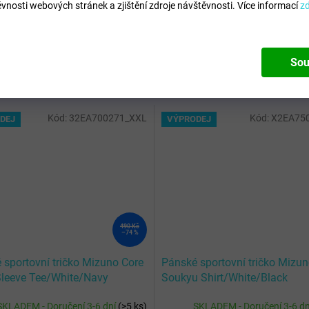
vnosti webových stránek a zjištění zdroje návštěvnosti.
Více informací
z
Sou
Kód:
32EA700271_XXL
Kód:
X2EA75
DEJ
VÝPRODEJ
490 Kč
–74 %
 sportovní tričko Mizuno Core
Pánské sportovní tričko Mizu
Sleeve Tee/White/Navy
Soukyu Shirt/White/Black
SKLADEM - Doručení 3-6 dní
(
>5 ks
)
SKLADEM - Doručení 3-6 d