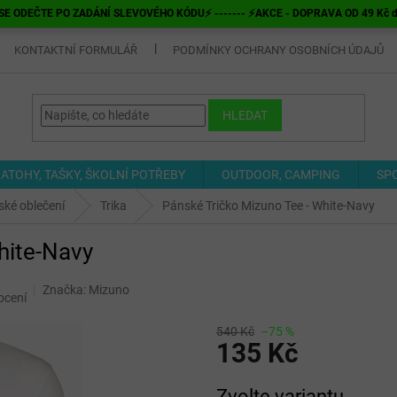
E ODEČTE PO ZADÁNÍ SLEVOVÉHO KÓDU⚡ ------- ⚡AKCE - DOPRAVA OD 49 Kč do v
KONTAKTNÍ FORMULÁŘ
PODMÍNKY OCHRANY OSOBNÍCH ÚDAJŮ
HLEDAT
ATOHY, TAŠKY, ŠKOLNÍ POTŘEBY
OUTDOOR, CAMPING
SP
ké oblečení
Trika
Pánské Tričko Mizuno Tee - White-Navy
hite-Navy
Značka:
Mizuno
ocení
540 Kč
–75 %
135 Kč
Měrná
Zvolte variantu