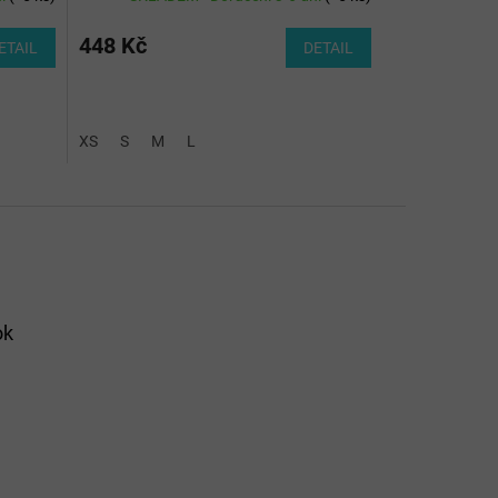
448 Kč
ETAIL
DETAIL
XS
S
M
L
ok