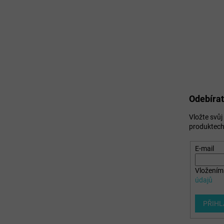
Odebírat
Vložte svů
produktech
E-mail
Vložením 
údajů
PŘIHL