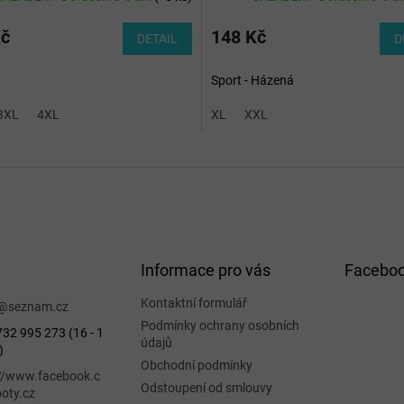
Kč
148 Kč
DETAIL
D
Sport - Házená
3XL
4XL
XL
XXL
Informace pro vás
Facebo
Kontaktní formulář
@
seznam.cz
Podmínky ochrany osobních
32 995 273 (16 - 1
údajů
)
Obchodní podmínky
://www.facebook.c
Odstoupení od smlouvy
oty.cz