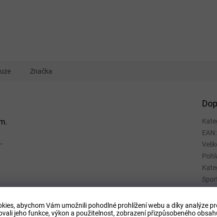
kuze
Značka
Dop
em.
Kate
EAN
:
.
Velik
Pohl
Kate
Spor
Mate
Barv
kies, abychom Vám umožnili pohodlné prohlížení webu a díky analýze p
ovali jeho funkce, výkon a použitelnost,
zobrazení přizpůsobeného obsahu