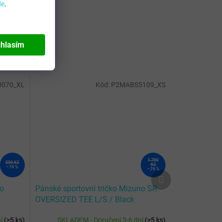
de
.
hlasím
0070_XL
Kód:
P2MABS5109_XS
1 790
590 Kč
Kč
–74 %
–74 %
Další
produkt
no
Pánské sportovní tričko Mizuno SR
OVERSIZED TEE L/S / Black
ní
(
>5 ks
)
SKLADEM - Doručení 3-6 dní
(
>5 ks
)