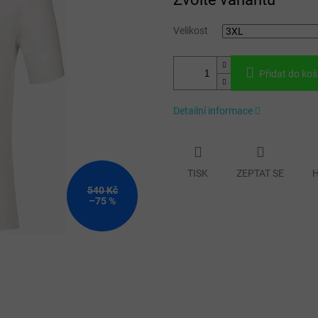
cena:
Velikost
Přidat do koš
Detailní informace
TISK
ZEPTAT SE
H
540 Kč
–75 %