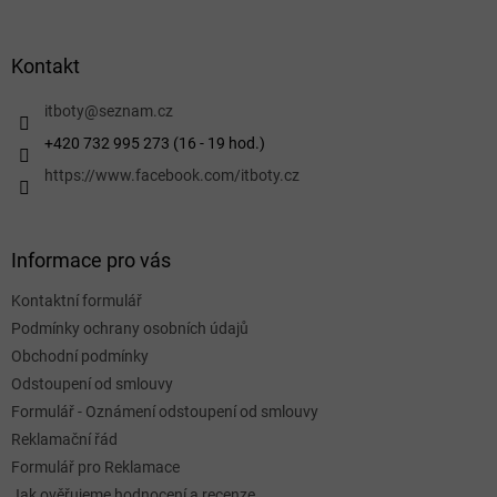
á
p
a
Kontakt
t
í
itboty
@
seznam.cz
+420 732 995 273 (16 - 19 hod.)
https://www.facebook.com/itboty.cz
Informace pro vás
Kontaktní formulář
Podmínky ochrany osobních údajů
Obchodní podmínky
Odstoupení od smlouvy
Formulář - Oznámení odstoupení od smlouvy
Reklamační řád
Formulář pro Reklamace
Jak ověřujeme hodnocení a recenze