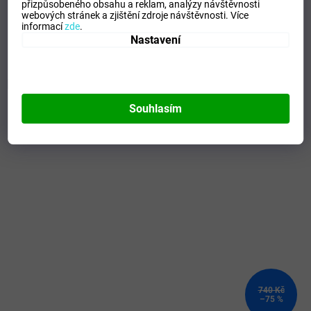
přizpůsobeného obsahu a reklam, analýzy návštěvnosti
Composicion
:
100% Polyester
webových stránek a zjištění zdroje návštěvnosti.
Více
informací
zde
.
Modelo
:
102227.100
Nastavení
Mohlo by se vám líbit
Souhlasím
Kód:
V2EA700444_M
740 Kč
–75 %