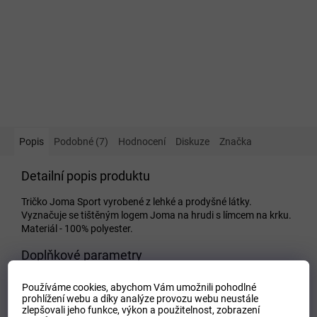
Popis
Podobné (7)
Hodnocení
Diskuze
Značka
Detailní popis produktu
Tričko Joma Sport vyrobené z lehké a prodyšné látky.
Vyznačuje se tištěným logem Joma na hrudi s límcem na krku.
Materiál - 100% polyester.
Doplňkové parametry
Kategorie
:
Pánské trika
Používáme cookies, abychom Vám umožnili pohodlné
EAN
:
Zvolte variantu
prohlížení webu a díky analýze provozu webu neustále
zlepšovali jeho funkce, výkon a použitelnost,
zobrazení
Tipo Mdelo
:
T