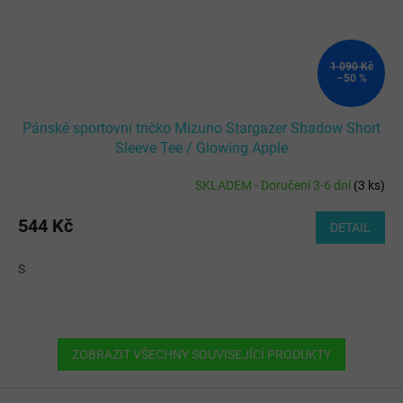
1 090 Kč
–50 %
Pánské sportovní tričko Mizuno Stargazer Shadow Short
Sleeve Tee / Glowing Apple
SKLADEM - Doručení 3-6 dní
(
3 ks
)
544 Kč
DETAIL
S
ZOBRAZIT VŠECHNY SOUVISEJÍCÍ PRODUKTY
Z