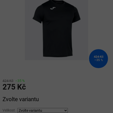
z
5
hvězdiček.
424 Kč
–35 %
424 Kč
–35 %
275 Kč
Měrná
Zvolte variantu
cena:
Velikost