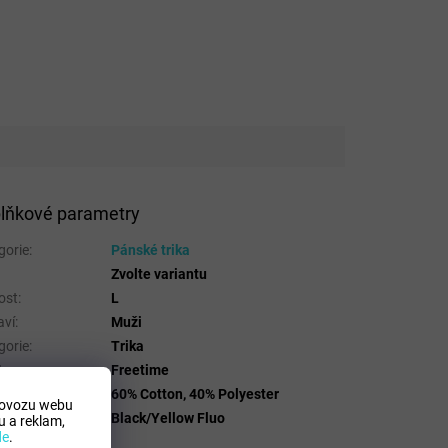
lňkové parametry
gorie
:
Pánské trika
Zvolte variantu
ost
:
L
aví
:
Muži
gorie
:
Trika
t
:
Freetime
riálové složení
:
60% Cotton, 40% Polyester
rovozu webu
a
:
Black/Yellow Fluo
 a reklam,
de
.