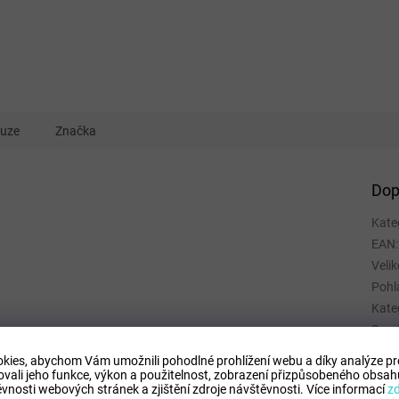
kuze
Značka
Dop
Kate
EAN
:
Velik
Pohl
Kate
Spor
Mate
kies, abychom Vám umožnili pohodlné prohlížení webu a díky analýze p
Barv
ovali jeho funkce, výkon a použitelnost,
zobrazení přizpůsobeného obsahu
vnosti webových stránek a zjištění zdroje návštěvnosti.
Více informací
z