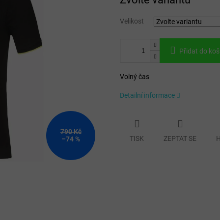
cena:
Velikost
Přidat do koš
Volný čas
Detailní informace
790 Kč
TISK
ZEPTAT SE
H
–74 %