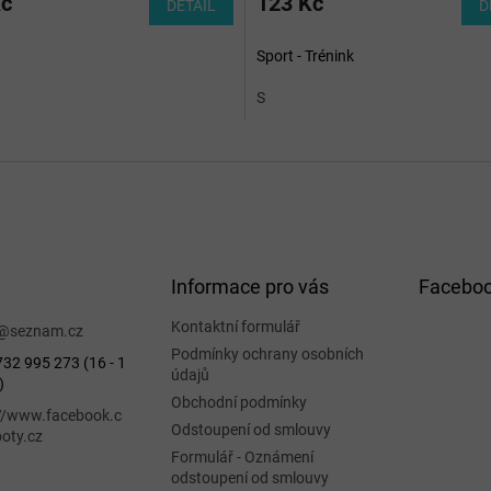
Kč
123 Kč
DETAIL
D
Sport - Trénink
S
Informace pro vás
Facebo
Kontaktní formulář
@
seznam.cz
Podmínky ochrany osobních
32 995 273 (16 - 1
údajů
)
Obchodní podmínky
://www.facebook.c
Odstoupení od smlouvy
oty.cz
Formulář - Oznámení
odstoupení od smlouvy