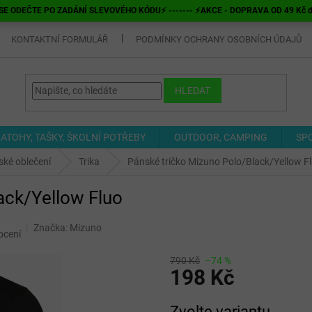
E ODEČTE PO ZADÁNÍ SLEVOVÉHO KÓDU⚡ ------- ⚡AKCE - DOPRAVA OD 49 Kč do v
KONTAKTNÍ FORMULÁŘ
PODMÍNKY OCHRANY OSOBNÍCH ÚDAJŮ
HLEDAT
ATOHY, TAŠKY, ŠKOLNÍ POTŘEBY
OUTDOOR, CAMPING
SP
ké oblečení
Trika
Pánské tričko Mizuno Polo/Black/Yellow F
ack/Yellow Fluo
Značka:
Mizuno
ocení
790 Kč
–74 %
198 Kč
Měrná
Zvolte variantu