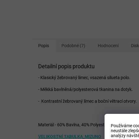
Popis
Podobné (7)
Hodnocení
Dis
Detailní popis produktu
- Klasický žebrovaný límec, vsazená silueta polo.
- Měkká bavlněná/polyesterová tkanina na dotyk.
- Kontrastní žebrovaný límec a boční větrací otvory.
Materiál - 60% Bavlna, 40% Polyester
Používáme coo
neustále zlepš
analýzy návště
VELIKOSTNÍ TABULKA_MIZUNO