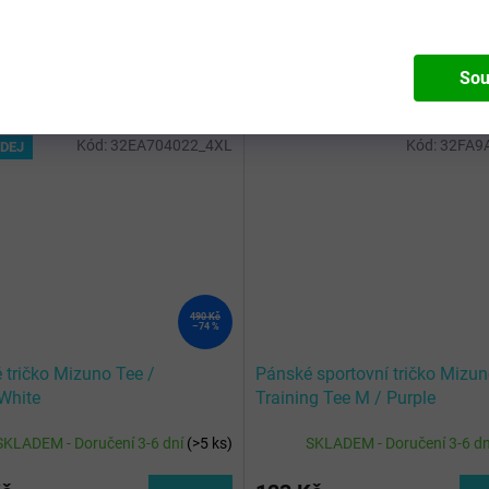
Sou
Kód:
32EA704022_4XL
Kód:
32FA9
DEJ
490 Kč
–74 %
 tričko Mizuno Tee /
Pánské sportovní tričko Mizu
White
Training Tee M / Purple
SKLADEM - Doručení 3-6 dní
(
>5 ks
)
SKLADEM - Doručení 3-6 d