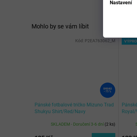
Nastavení
Mohlo by se vám líbit
Kód:
P2EA763062_M
VÝPRO
540 Kč
–75 %
Pánské fotbalové tričko Mizuno Trad
Pánské
Shukyu Shirt/Red/Navy
Royal/
SKLADEM - Doručení 3-6 dní
(
2 ks
)