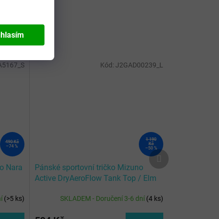
hlasím
A5167_S
Kód:
J2GAD00239_L
1 190
490 Kč
Kč
–74 %
–50 %
Další
produkt
no Nara
Pánské sportovní tričko Mizuno
Active DryAeroFlow Tank Top / Elm
ní
(
>5 ks
)
SKLADEM - Doručení 3-6 dní
(
4 ks
)