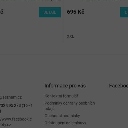
Kč
695 Kč
DETAIL
D
XXL
Informace pro vás
Facebo
Kontaktní formulář
@
seznam.cz
Podmínky ochrany osobních
32 995 273 (16 - 1
údajů
)
Obchodní podmínky
://www.facebook.c
Odstoupení od smlouvy
oty.cz