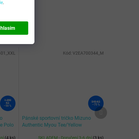
de
.
hlasím
01_XXL
Kód:
V2EA700344_M
1 390
540 Kč
Kč
–75 %
–50 %
Další
produkt
no
Pánské sportovní tričko Mizuno
e Polo
Authentic Myou Tee/Yellow
Fluo/Navy
dní
(
4 ks
)
SKLADEM - Doručení 3-6 dní
(
3 ks
)