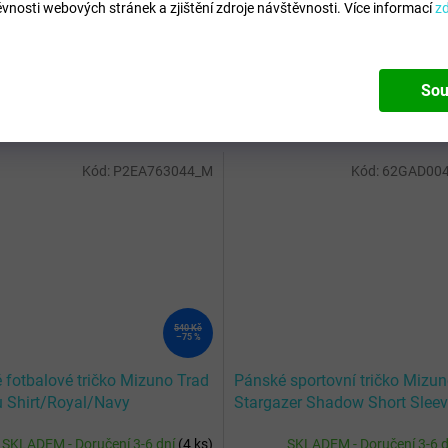
vnosti webových stránek a zjištění zdroje návštěvnosti.
Více informací
z
Sou
Kód:
P2EA763044_M
Kód:
62GAD004
540 Kč
–75 %
 fotbalové tričko Mizuno Trad
Pánské sportovní tričko Mizu
 Shirt/Royal/Navy
Stargazer Shadow Short Sleev
/ White
SKLADEM - Doručení 3-6 dní
(
4 ks
)
SKLADEM - Doručení 3-6 