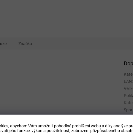
kuze
Značka
Dop
Kate
EAN
:
Velik
Pohl
Kate
Spor
Mate
Barv
kies, abychom Vám umožnili pohodlné prohlížení webu a díky analýze p
ovali jeho funkce, výkon a použitelnost,
zobrazení přizpůsobeného obsahu