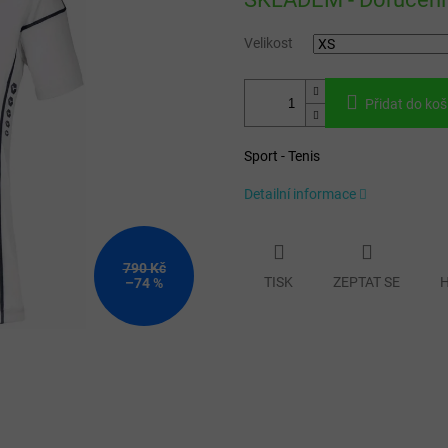
cena:
Velikost
Přidat do koš
Sport - Tenis
Detailní informace
790 Kč
TISK
ZEPTAT SE
H
–74 %