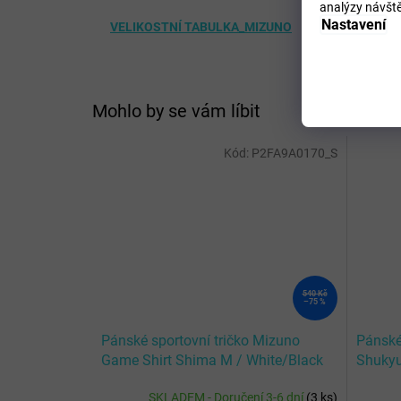
analýzy návště
Nastavení
VELIKOSTNÍ TABULKA_MIZUNO
Mohlo by se vám líbit
Kód:
P2FA9A0170_S
540 Kč
–75 %
Pánské sportovní tričko Mizuno
Pánské
Game Shirt Shima M / White/Black
Shukyu
SKLADEM - Doručení 3-6 dní
(
3 ks
)