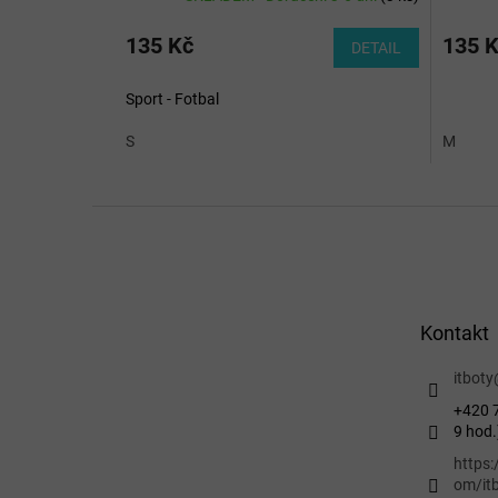
135 Kč
135 
DETAIL
Sport - Fotbal
S
M
Z
á
p
a
t
Kontakt
í
itboty
+420 7
9 hod.
https
om/itb