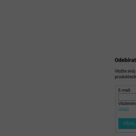
Odebírat
Vložte svů
produktech
E-mail
Vložením 
údajů
PŘIHL