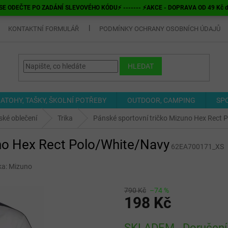
E ODEČTE PO ZADÁNÍ SLEVOVÉHO KÓDU⚡ ------- ⚡AKCE - DOPRAVA OD 49 Kč do v
KONTAKTNÍ FORMULÁŘ
PODMÍNKY OCHRANY OSOBNÍCH ÚDAJŮ
HLEDAT
ATOHY, TAŠKY, ŠKOLNÍ POTŘEBY
OUTDOOR, CAMPING
SP
ké oblečení
Trika
Pánské sportovní tričko Mizuno Hex Rect 
uno Hex Rect Polo/White/Navy
62EA700171_XS
ka:
Mizuno
790 Kč
–74 %
198 Kč
Měrná
SKLADEM - Doručení 