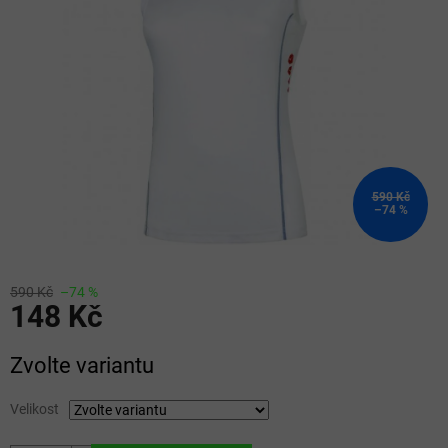
5
hvězdiček.
590 Kč
–74 %
590 Kč
–74 %
148 Kč
Měrná
Zvolte variantu
cena:
Velikost