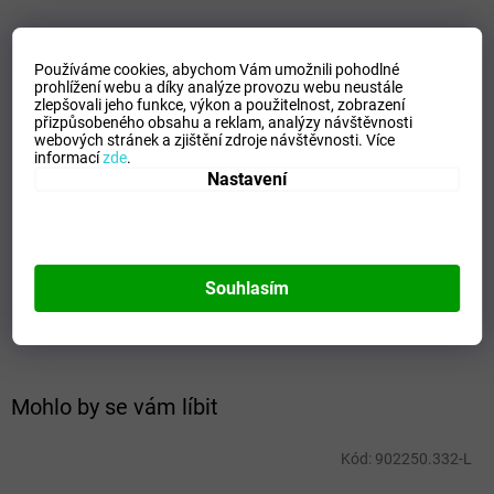
VELIKOSTNÍ TABULKA_MIZUNO
Používáme cookies, abychom Vám umožnili pohodlné
prohlížení webu a díky analýze provozu webu neustále
Doplňkové parametry
zlepšovali jeho funkce, výkon a použitelnost,
zobrazení
přizpůsobeného obsahu a reklam, analýzy návštěvnosti
Kategorie
:
Dámské tílka
webových stránek a zjištění zdroje návštěvnosti.
Více
informací
zde
.
EAN
:
Zvolte variantu
Nastavení
Velikost
:
XS
Pohlaví
:
Ženy
Kategorie
:
Trika
Sport
:
Tenis
Souhlasím
Materiálové složení
:
100% Polyester
Barva
:
White/Red
Mohlo by se vám líbit
Kód:
902250.332-L