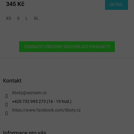
345 Kč
DETAIL
XS
S
L
XL
ZOBRAZIT VŠECHNY SOUVISEJÍCÍ PRODUKTY
Z
á
p
a
Kontakt
t
í
itboty
@
seznam.cz
+420 732 995 273 (16 - 19 hod.)
https://www.facebook.com/itboty.cz
Informace pro vás