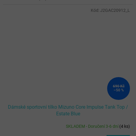
Kód:
J2GAC20912_L
690 Kč
–50 %
Dámské sportovní tílko Mizuno Core Impulse Tank Top /
Estate Blue
SKLADEM - Doručení 3-6 dní
(
4 ks
)