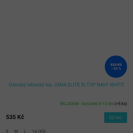
823 Kč
–34 %
Dámský běžecký top JOMA ELITE XI TOP NAVY WHITE
SKLADEM - Doručení 8-13 dní
(
>5 ks
)
535 Kč
DETAIL
S
M
L
14 (XS)