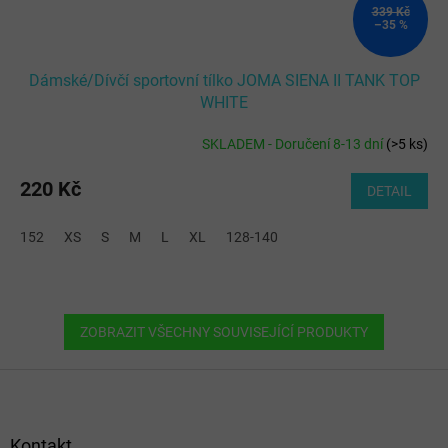
339 Kč
–35 %
Dámské/Dívčí sportovní tílko JOMA SIENA II TANK TOP
WHITE
SKLADEM - Doručení 8-13 dní
(
>5 ks
)
220 Kč
DETAIL
152
XS
S
M
L
XL
128-140
ZOBRAZIT VŠECHNY SOUVISEJÍCÍ PRODUKTY
Z
á
p
a
Kontakt