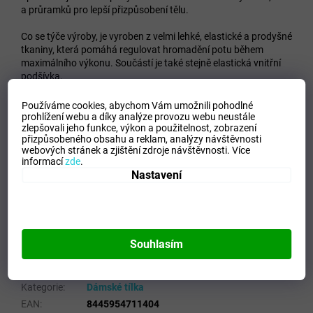
a průramků pro lepší přizpůsobení tělu.
Co se týče výroby, je vyroben z velmi lehké, elastické a prodyšné
tkaniny, která pomáhá regulovat hromadění potu během
maximálního výkonu. Součástí je také stejně elastická vnitřní
podšívka.
Sublimovaný design.
Používáme cookies, abychom Vám umožnili pohodlné
prohlížení webu a díky analýze provozu webu neustále
zlepšovali jeho funkce, výkon a použitelnost,
zobrazení
Logo Joma v tisku.
přizpůsobeného obsahu a reklam, analýzy návštěvnosti
webových stránek a zjištění zdroje návštěvnosti.
Více
Plodina
informací
zde
.
Žádné švy po stranách
Nastavení
Dostatečné zapínání na hrudník
Volnost pohybu
Typ střihu: přiléhavý
Hlavní materiál 90% polyester, 10% spandex / Podšívka
80% polyester, 20% spandex
Souhlasím
Doplňkové parametry
Kategorie
:
Dámské tílka
EAN
:
8445954711404