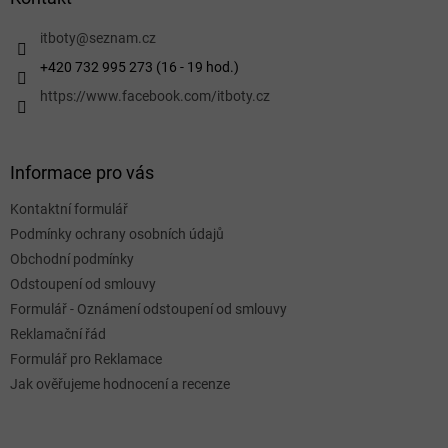
t
í
itboty
@
seznam.cz
+420 732 995 273 (16 - 19 hod.)
https://www.facebook.com/itboty.cz
Informace pro vás
Kontaktní formulář
Podmínky ochrany osobních údajů
Obchodní podmínky
Odstoupení od smlouvy
Formulář - Oznámení odstoupení od smlouvy
Reklamační řád
Formulář pro Reklamace
Jak ověřujeme hodnocení a recenze