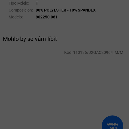
Tipo Mdelo
:
T
Composicion
:
90% POLYESTER - 10% SPANDEX
Modelo
:
902250.061
Mohlo by se vám líbit
Kód:
110136/J2GAC20964_M/M
690 Kč
–50 %