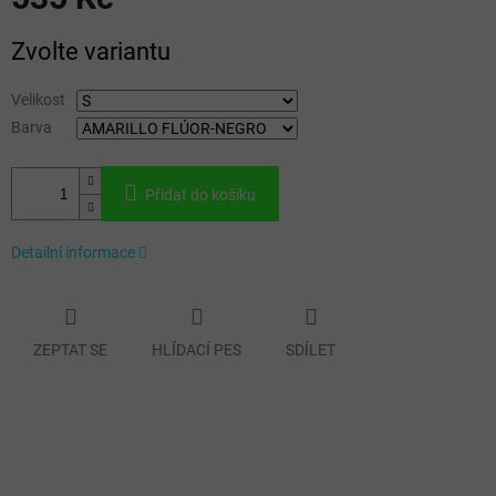
Měrná
Zvolte variantu
cena:
Velikost
Barva
Přidat do košíku
Detailní informace
ZEPTAT SE
HLÍDACÍ PES
SDÍLET