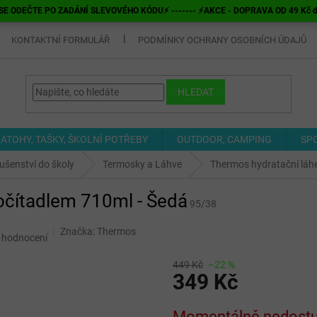
E ODEČTE PO ZADÁNÍ SLEVOVÉHO KÓDU⚡ ------- ⚡AKCE - DOPRAVA OD 49 Kč do v
KONTAKTNÍ FORMULÁŘ
PODMÍNKY OCHRANY OSOBNÍCH ÚDAJŮ
HLEDAT
ATOHY, TAŠKY, ŠKOLNÍ POTŘEBY
OUTDOOR, CAMPING
SP
lušenství do školy
Termosky a Láhve
Thermos hydratační láhe
očítadlem 710ml - Šedá
95/38
Značka:
Thermos
 hodnocení
449 Kč
–22 %
349 Kč
Měrná
Momentálně nedost