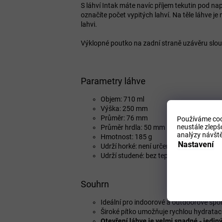
S láhví Intak máte navíc příjem tekutin pod 
označíte počet vypitých lahví. Na těle láhve j
lahvi.
Výklopné poutko na zadní straně uzávěru slouží
Parametry láhve
Objem: 710 ml
Výška: 250 mm
Průměr: 76 mm
Používáme coo
neustále zlepš
Průměr hrdla: 50 mm
analýzy návště
Hmotnost: 185 g
Nastavení
Udrží horké: není určeno pro horké (vaříc
Udrží studené: bez tepelné izolace
Souhrn
Ideální pro indoorové a outdoorové spor
Široké pítko umožňuje rychlou hydrataci
Otevření láhve je velmi snadné - jedi