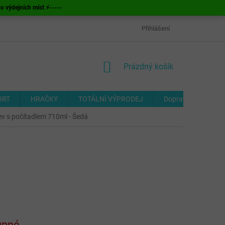
ýdejních míst ⚡-----
OBCHODNÍ PODMÍNKY
ODSTOUPENÍ OD SMLOUVY
Přihlášení
FORMUL
NÁKUPNÍ
Prázdný košík
KOŠÍK
ORT
HRAČKY
TOTÁLNÍ VÝPRODEJ
Doprava a platba
v s počítadlem 710ml - Šedá
upné