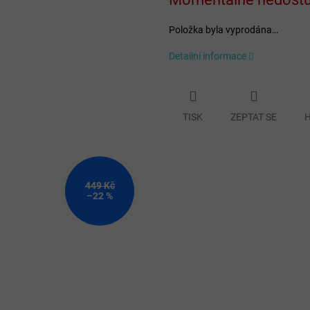
cena:
Položka byla vyprodána…
Detailní informace
TISK
ZEPTAT SE
H
449 Kč
–22 %