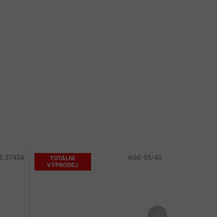
d:
27434
Kód:
95/40
TOTÁLNÍ
VÝPRODEJ
Další