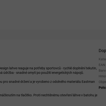
Dop
Kate
EAN
:
Design lahve reaguje na potřeby sportovců - rychlé doplnění tekutin,
Barv
chá údržba - snadné omytí po použití energetických nápojů.
Hmo
vou pro snadné držení a je vyrobeno z odolného materiálu Eastman
Obj
Polo
máčknutím na tlačítko. Proti nechtěnému otevření láhve v batohu je