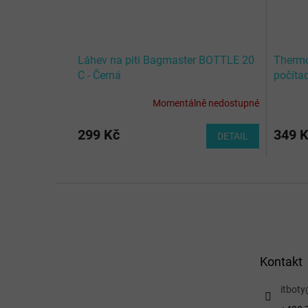
Láhev na pití Bagmaster BOTTLE 20
Thermo
C - Černá
počíta
Momentálně nedostupné
299 Kč
349 
DETAIL
Z
á
p
a
t
Kontakt
í
itboty