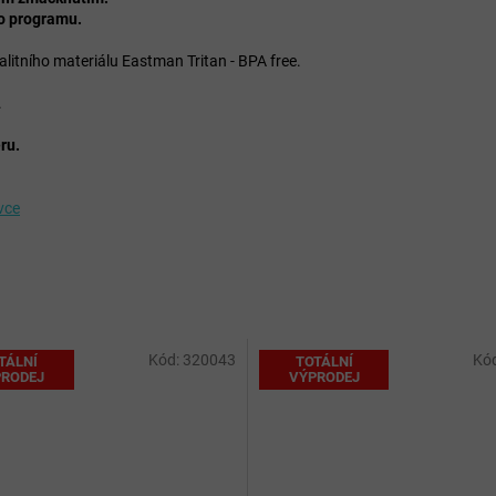
ho programu.
alitního materiálu Eastman Tritan - BPA free.
.
ru.
vce
Kód:
320043
Kó
TÁLNÍ
TOTÁLNÍ
RODEJ
VÝPRODEJ