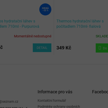
449 Kč
–22 %
s hydratační láhev s
Thermos hydratační láhev s
dlem 710ml - Purpurová
počítadlem 710ml- fialová
Momentálně nedostupné
SKLAD
Kč
349 Kč
DETAIL
Do 
Informace pro vás
Facebo
Kontaktní formulář
@
seznam.cz
Podmínky ochrany osobních