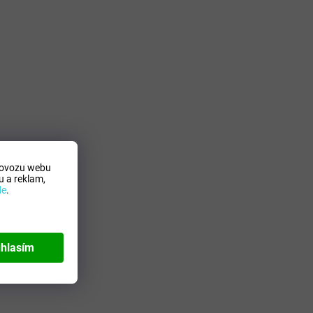
rovozu webu
 a reklam,
de
.
hlasím