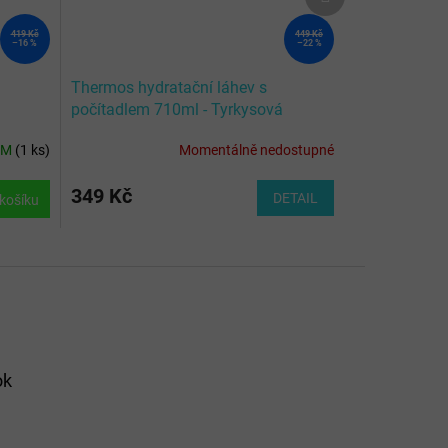
produkt
419 Kč
449 Kč
–16 %
–22 %
Thermos hydratační láhev s
počítadlem 710ml - Tyrkysová
EM
(
1 ks
)
Momentálně nedostupné
349 Kč
DETAIL
košíku
ok