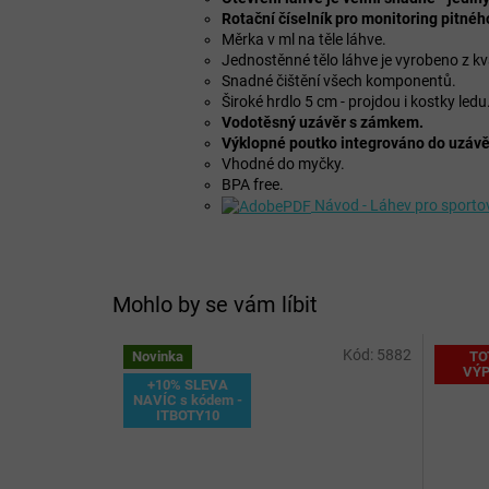
Rotační číselník pro monitoring pitné
Měrka v ml na těle láhve.
Jednostěnné tělo láhve je vyrobeno z kv
Snadné čištění všech komponentů.
Široké hrdlo 5 cm - projdou i kostky ledu
Vodotěsný uzávěr s zámkem.
Výklopné poutko integrováno do uzávě
Vhodné do myčky.
BPA free.
Návod - Láhev pro sporto
Mohlo by se vám líbit
Kód:
5882
Novinka
TO
VÝP
+10% SLEVA
NAVÍC s kódem -
ITBOTY10