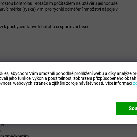
naprostou kontrolou. Rotačním počítadlem na uzávěru jednoduše
e navíc měrka (ryska) v ml pro rychlé odměření množství nápoje v
 k přichycení lahve k batohu či sportovní tašce.
kies, abychom Vám umožnili pohodlné prohlížení webu a díky analýze p
ovali jeho funkce, výkon a použitelnost,
zobrazení přizpůsobeného obsahu
vnosti webových stránek a zjištění zdroje návštěvnosti.
Více informací
z
í) nápoje - může dojít k opaření
Sou
ty.
.
ným zmáčknutím.