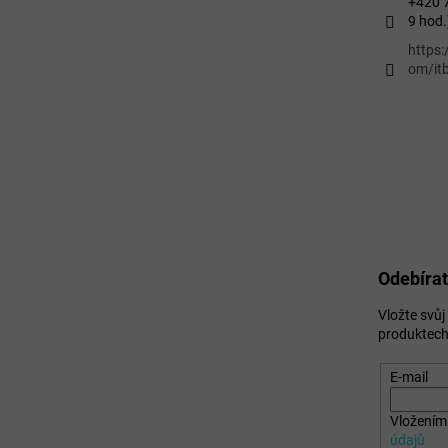
+420 7
9 hod.
https
om/itb
Odebírat
Vložte svů
produktech
E-mail
Vložením 
údajů