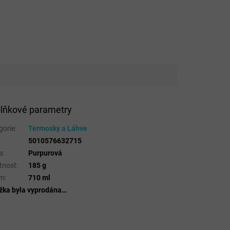
lňkové parametry
gorie
:
Termosky a Láhve
5010576632715
a
:
Purpurová
tnost
:
185 g
em
:
710 ml
žka byla vyprodána…