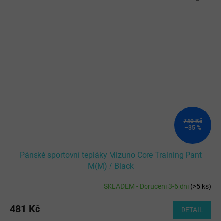
740 Kč
–35 %
Pánské sportovní tepláky Mizuno Core Training Pant
M(M) / Black
SKLADEM - Doručení 3-6 dní
(
>5 ks
)
481 Kč
DETAIL