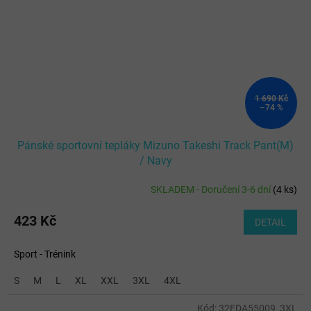
1 690 Kč
–74 %
Pánské sportovní tepláky Mizuno Takeshi Track Pant(M)
/ Navy
SKLADEM - Doručení 3-6 dní
(
4 ks
)
423 Kč
DETAIL
Sport - Trénink
S
M
L
XL
XXL
3XL
4XL
Kód:
32EDA55009_3XL