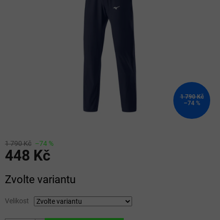
5
hvězdiček.
1 790 Kč
–74 %
1 790 Kč
–74 %
448 Kč
Měrná
Zvolte variantu
cena:
Velikost