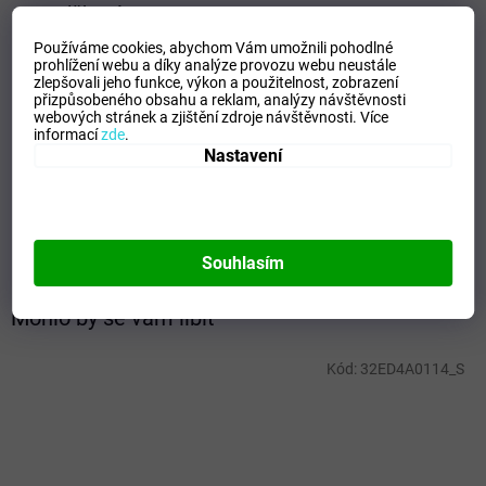
Doplňkové parametry
Používáme cookies, abychom Vám umožnili pohodlné
Kategorie
:
Pánské tepláky
prohlížení webu a díky analýze provozu webu neustále
EAN
:
Zvolte variantu
zlepšovali jeho funkce, výkon a použitelnost,
zobrazení
přizpůsobeného obsahu a reklam, analýzy návštěvnosti
Velikost
:
M
webových stránek a zjištění zdroje návštěvnosti.
Více
Pohlaví
:
Muži
informací
zde
.
Nastavení
Kategorie
:
Tepláky
Sport
:
Training
Materiálové složení
:
100% Polyester
Barva
:
Navy
Souhlasím
Mohlo by se vám líbit
Kód:
32ED4A0114_S