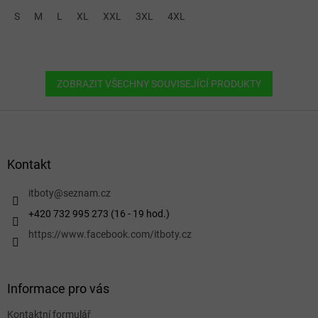
S
M
L
XL
XXL
3XL
4XL
ZOBRAZIT VŠECHNY SOUVISEJÍCÍ PRODUKTY
Z
á
p
a
Kontakt
t
í
itboty
@
seznam.cz
+420 732 995 273 (16 - 19 hod.)
https://www.facebook.com/itboty.cz
Informace pro vás
Kontaktní formulář