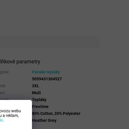
lňkové parametry
gorie
:
Pánské tepláky
5059431304527
ost
:
3XL
aví
:
Muži
gorie
:
Tepláky
t
:
Freetime
rovozu webu
riálové složení
:
80% Cotton, 20% Polyester
 a reklam,
de
.
a
:
Heather Grey