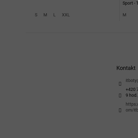
Sport - 
S
M
L
XXL
M
Z
á
p
a
t
Kontakt
í
itboty
+420 7
9 hod.
https
om/itb