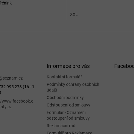
Trénink
XXL
Informace pro vás
Facebo
Kontaktní formulář
@
seznam.cz
Podmínky ochrany osobních
32 995 273 (16 - 1
údajů
)
Obchodní podmínky
://www.facebook.c
Odstoupení od smlouvy
oty.cz
Formulář - Oznámení
odstoupení od smlouvy
Reklamační řád
Formulář pro Reklamace