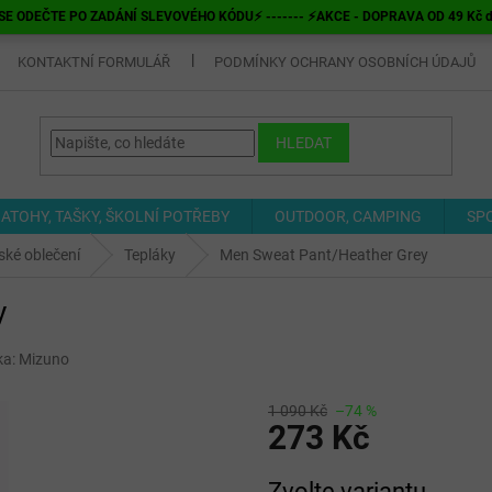
E ODEČTE PO ZADÁNÍ SLEVOVÉHO KÓDU⚡ ------- ⚡AKCE - DOPRAVA OD 49 Kč do v
KONTAKTNÍ FORMULÁŘ
PODMÍNKY OCHRANY OSOBNÍCH ÚDAJŮ
HLEDAT
ATOHY, TAŠKY, ŠKOLNÍ POTŘEBY
OUTDOOR, CAMPING
SP
ké oblečení
Tepláky
Men Sweat Pant/Heather Grey
y
ka:
Mizuno
1 090 Kč
–74 %
273 Kč
Měrná
Zvolte variantu