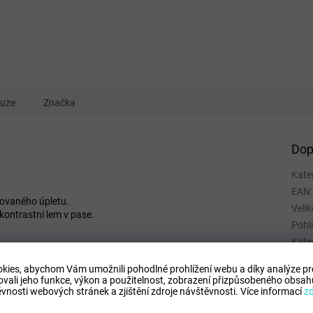
kuze
Značka
Dop
Kate
EAN
:
rovaného úpletu.
Velik
kontrastní lem v pase.
Pohl
Kate
Spor
kies, abychom Vám umožnili pohodlné prohlížení webu a díky analýze p
Mate
ovali jeho funkce, výkon a použitelnost,
zobrazení přizpůsobeného obsahu
vnosti webových stránek a zjištění zdroje návštěvnosti.
Více informací
z
Barv