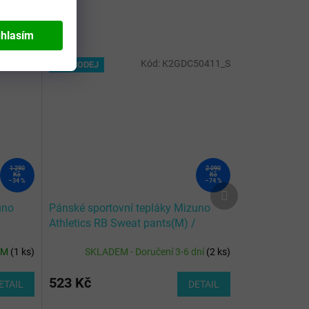
hlasím
XXL/MIZ
Kód:
K2GDC50411_S
VÝPRODEJ
1 290
2 090
Kč
Kč
–34 %
–74 %
Další
produkt
uno
Pánské sportovní tepláky Mizuno
Athletics RB Sweat pants(M) /
Baritone Blue
EM
(
1 ks
)
SKLADEM - Doručení 3-6 dní
(
2 ks
)
523 Kč
ETAIL
DETAIL