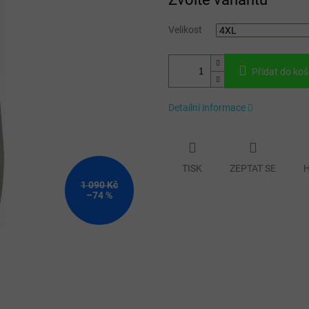
cena:
Velikost
Přidat do koš
Detailní informace
TISK
ZEPTAT SE
H
1 090 Kč
–74 %