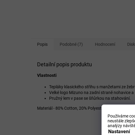
Popis
Podobné (7)
Hodnocení
Dis
Detailní popis produktu
Vlastnosti
Tepláky klasického střihu s manžetami ze žeb
Velké logo Mizuno na zadní straně nohavice a 
Pružný lem v pase se šňůrkou na stahování.
Materiál -
80% Cotton, 20% Polyester
Používáme coo
neustále zlepš
analýzy návště
Nastavení