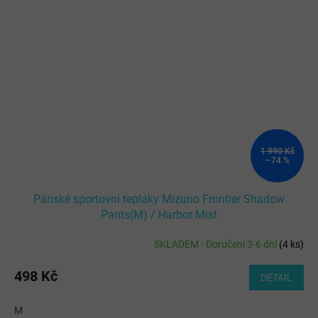
1 990 Kč
–74 %
Pánské sportovní tepláky Mizuno Frontier Shadow
Pants(M) / Harbor Mist
SKLADEM - Doručení 3-6 dní
(
4 ks
)
498 Kč
DETAIL
M