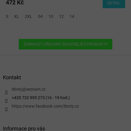
472 Kč
DETAIL
S
XL
2XL
04
10
12
14
ZOBRAZIT VŠECHNY SOUVISEJÍCÍ PRODUKTY
Z
á
p
a
Kontakt
t
í
itboty
@
seznam.cz
+420 732 995 273 (16 - 19 hod.)
https://www.facebook.com/itboty.cz
Informace pro vás