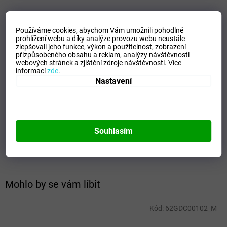
VELIKOSTNÍ TABULKA_MIZUNO
Používáme cookies, abychom Vám umožnili pohodlné
prohlížení webu a díky analýze provozu webu neustále
Doplňkové parametry
zlepšovali jeho funkce, výkon a použitelnost,
zobrazení
přizpůsobeného obsahu a reklam, analýzy návštěvnosti
Kategorie
:
Pánské tepláky
webových stránek a zjištění zdroje návštěvnosti.
Více
informací
zde
.
EAN
:
Zvolte variantu
Nastavení
Velikost
:
XS
Pohlaví
:
Muži
Kategorie
:
Tepláky
Sport
:
Training
Souhlasím
Materiálové složení
:
100% Polyester
Barva
:
Black
Mohlo by se vám líbit
Kód:
62GDC00102_M