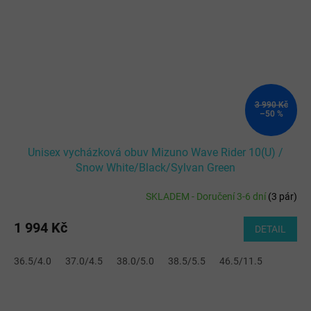
3 990 Kč
–50 %
Unisex vycházková obuv Mizuno Wave Rider 10(U) /
Snow White/Black/Sylvan Green
SKLADEM - Doručení 3-6 dní
(
3 pár
)
1 994 Kč
DETAIL
36.5/4.0
37.0/4.5
38.0/5.0
38.5/5.5
46.5/11.5