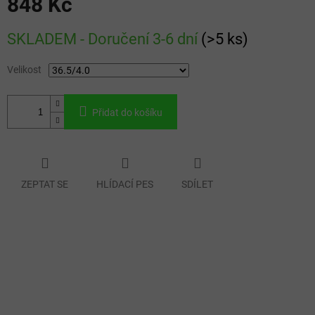
848 Kč
Měrná
SKLADEM - Doručení 3-6 dní
(
>5 ks
)
cena:
Velikost
Přidat do košíku
ZEPTAT SE
HLÍDACÍ PES
SDÍLET