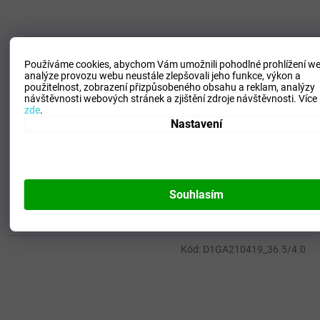
2 990 Kč
Používáme cookies, abychom Vám umožnili pohodlné prohlížení we
–50 %
analýze provozu webu neustále zlepšovali jeho funkce, výkon a
použitelnost,
zobrazení přizpůsobeného obsahu a reklam, analýzy
návštěvnosti webových stránek a zjištění zdroje návštěvnosti.
Více
Unisex vycházková obuv Mizuno MXR(U) / Summer
zde
.
Nastavení
Sand/Fig/Pristine
SKLADEM - Doručení 3-6 dní
(
2 pár
)
1 494 Kč
DETAIL
Souhlasím
46.0/11.0
Kód:
D1GA210419_36.5/4.0