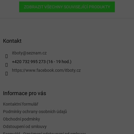
ZOBRAZIT VŠECHNY SOUVISEJÍCÍ PRODUKTY
Z
á
p
a
Kontakt
t
í
itboty
@
seznam.cz
+420 732 995 273 (16 - 19 hod.)
https://www.facebook.com/itboty.cz
Informace pro vás
Kontaktní formulář
Podmínky ochrany osobních údajů
Obchodní podmínky
Odstoupení od smlouvy