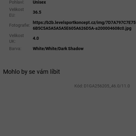
Pohlaví
:
Unisex
Velikost
36.5
EU
:
https://b2b.levelsportkoncept.cz/img/7D7A797C7E
Fotografie
:
6B5C5A5A5A5A5E605A626D5A-a200004608c0.jpg
Velikost
4.0
UK
:
Barva
:
White/White/Dark Shadow
Mohlo by se vám líbit
Kód:
D1GA256205_46.0/11.0