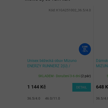
Kód:
K1GA251002_36.5/4.0
2 290
Kč
–50 %
Unisex běžecká obuv Mizuno
Dámská
ENERZY RUNNERZ 2(U) /
MIZUNO
White/Nimbus Cloud
Blue/St
SKLADEM - Doručení 3-6 dní
(
2 pár
)
1 144 Kč
648 
DETAIL
36.5/4.0
46.0/11.0
36.5/4.