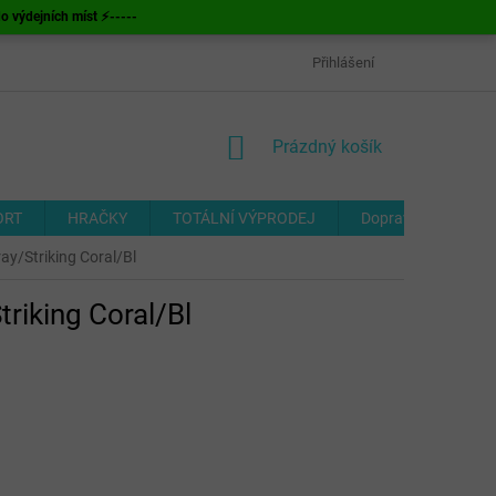
ýdejních míst ⚡-----
OBCHODNÍ PODMÍNKY
ODSTOUPENÍ OD SMLOUVY
Přihlášení
FORMUL
NÁKUPNÍ
Prázdný košík
KOŠÍK
ORT
HRAČKY
TOTÁLNÍ VÝPRODEJ
Doprava a platba
/Striking Coral/Bl
iking Coral/Bl