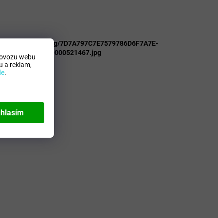
lsportkoncept.cz/img/7D7A797C7E7579786D6F7A7E-
5C5B5E6061-a20000521467.jpg
rovozu webu
king Coral/Bl
 a reklam,
de
.
hlasím