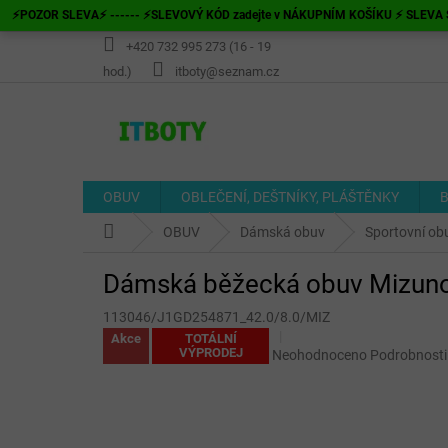
Přejít
⚡POZOR SLEVA⚡ ------ ⚡SLEVOVÝ KÓD zadejte v NÁKUPNÍM KOŠÍKU ⚡ SLEVA S
na
obsah
+420 732 995 273 (16 - 19
hod.)
itboty@seznam.cz
OBUV
OBLEČENÍ, DEŠTNÍKY, PLÁŠTĚNKY
B
Domů
OBUV
Dámská obuv
Sportovní ob
Dámská běžecká obuv Mizuno 
113046/J1GD254871_42.0/8.0/MIZ
Akce
TOTÁLNÍ
VÝPRODEJ
Průměrné
Neohodnoceno
Podrobnosti
hodnocení
produktu
je
0,0