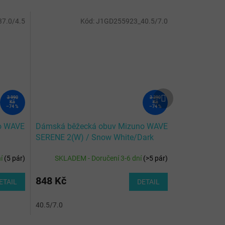
7.0/4.5
Kód:
J1GD255923_40.5/7.0
Další
3 990
3 390
produkt
Kč
Kč
–74 %
–74 %
o WAVE
Dámská běžecká obuv Mizuno WAVE
SERENE 2(W) / Snow White/Dark
Purple/Ice Gre
ní
(
5 pár
)
SKLADEM - Doručení 3-6 dní
(
>5 pár
)
848 Kč
ETAIL
DETAIL
40.5/7.0