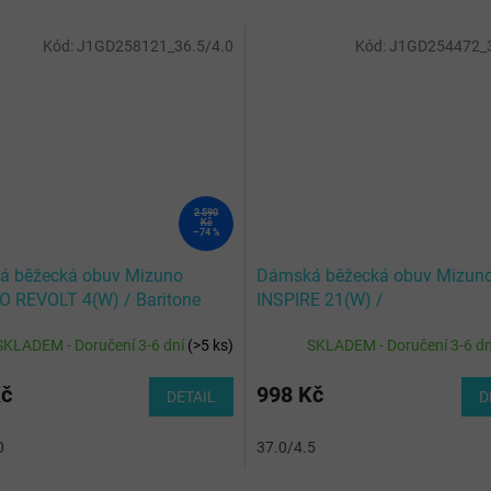
Kód:
J1GD258121_36.5/4.0
Kód:
J1GD254472_3
2 590
Kč
–74 %
 běžecká obuv Mizuno
Dámská běžecká obuv Mizun
 REVOLT 4(W) / Baritone
INSPIRE 21(W) /
riking Coral/B
Black/White/Vibrant Yellow
SKLADEM - Doručení 3-6 dní
(
>5 ks
)
SKLADEM - Doručení 3-6 d
Kč
998 Kč
DETAIL
D
0
37.0/4.5