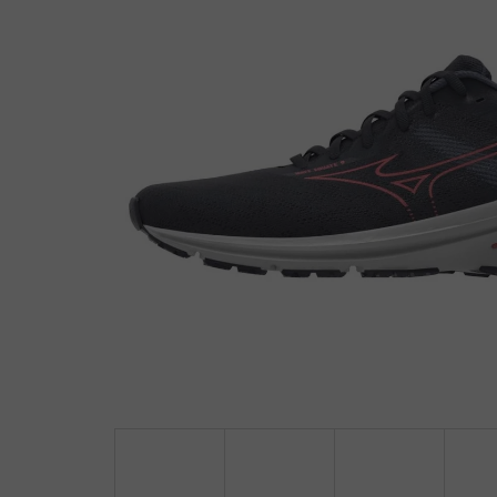
z
5
hvězdiček.