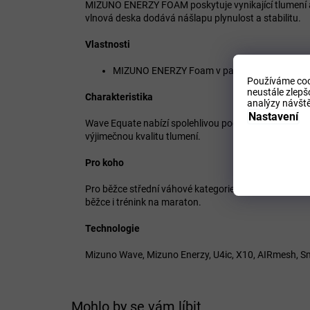
MIZUNO ENERZY FOAM poskytuje vynikající tlumení
vlnová deska dodává nášlapu plynulost a stabilitu.
Vlastnosti
MIZUNO ENERZY Foam v patní části zajišťuje vy
Používáme coo
neustále zlepš
Charakteristika
analýzy návště
Nastavení
Wave Equate nabízí spolehlivou podporu a stabilitu,
výjimečnou kvalitu tlumení.
Pro koho
Pro běžce střední váhové kategorie s tendencí k nad
běžce i trénink na maraton.
Technologie
Mizuno Wave, Mizuno Enerzy, U4ic, X10, AIRmesh, 
Mohlo by se vám líbit