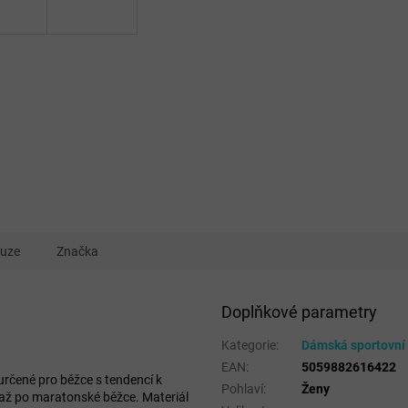
kuze
Značka
Doplňkové parametry
Kategorie
:
Dámská sportovní
EAN
:
5059882616422
 určené pro běžce s tendencí k
Pohlaví
:
Ženy
až po maratonské běžce. Materiál