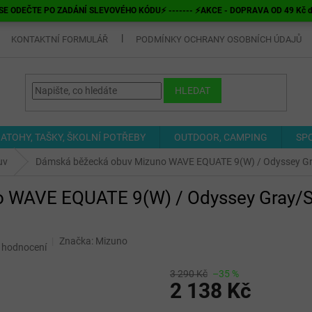
E ODEČTE PO ZADÁNÍ SLEVOVÉHO KÓDU⚡ ------- ⚡AKCE - DOPRAVA OD 49 Kč do v
KONTAKTNÍ FORMULÁŘ
PODMÍNKY OCHRANY OSOBNÍCH ÚDAJŮ
HLEDAT
ATOHY, TAŠKY, ŠKOLNÍ POTŘEBY
OUTDOOR, CAMPING
SP
uv
Dámská běžecká obuv Mizuno WAVE EQUATE 9(W) / Odyssey Gray
WAVE EQUATE 9(W) / Odyssey Gray/Str
Značka:
Mizuno
 hodnocení
3 290 Kč
–35 %
2 138 Kč