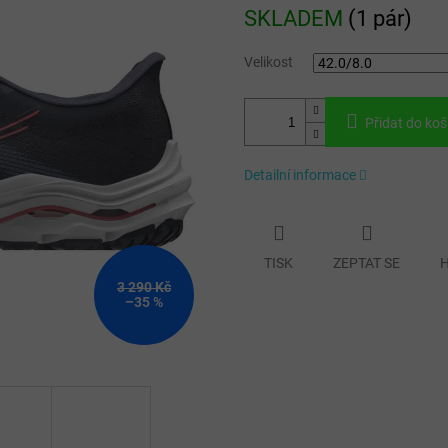
Měrná
SKLADEM
(
1 pár
)
cena:
Velikost
Přidat do koš
Detailní informace
TISK
ZEPTAT SE
H
3 290 Kč
–35 %