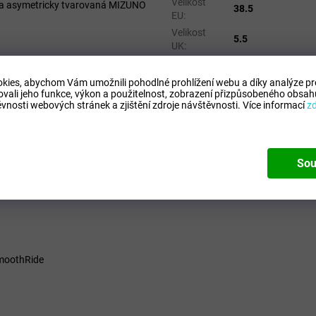
Velikost
 a asymetricky tvarovaná MIZUNO
38.5
EU
:
Velikost
5.5
UK
:
https://b2b.leve
Fotografie
:
nikající tlumení a přenos energie.
6B5C5A5A5A5A5F
kies, abychom Vám umožnili pohodlné prohlížení webu a díky analýze p
Barva
:
Odyssey Gray/Stri
ovali jeho funkce, výkon a použitelnost,
zobrazení přizpůsobeného obsahu
vnosti webových stránek a zjištění zdroje návštěvnosti.
Více informací
z
 a díky materiálu MIZUNO ENERZY i
Sou
měrné pronaci. Vhodná pro začínající
SmoothRide