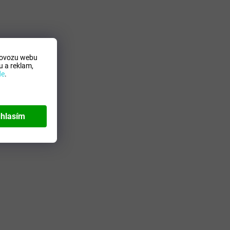
rovozu webu
 a reklam,
de
.
hlasím