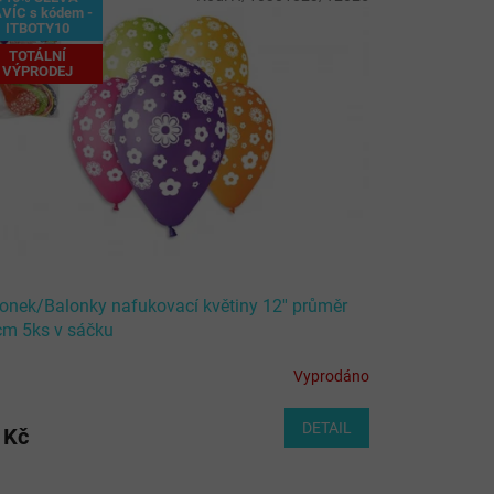
VÍC s kódem -
ITBOTY10
TOTÁLNÍ
VÝPRODEJ
onek/Balonky nafukovací květiny 12'' průměr
m 5ks v sáčku
Vyprodáno
DETAIL
 Kč