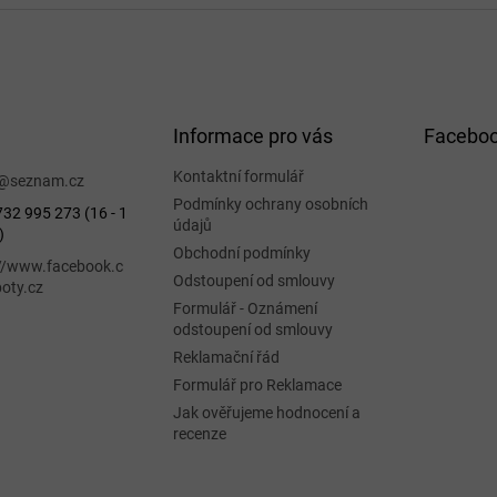
v
l
á
d
a
c
í
Informace pro vás
Facebo
p
r
Kontaktní formulář
@
seznam.cz
v
Podmínky ochrany osobních
32 995 273 (16 - 1
k
údajů
)
y
Obchodní podmínky
v
://www.facebook.c
ý
Odstoupení od smlouvy
oty.cz
p
Formulář - Oznámení
i
odstoupení od smlouvy
s
Reklamační řád
u
Formulář pro Reklamace
Jak ověřujeme hodnocení a
recenze