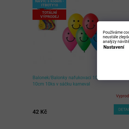
NAVÍC s kódem -
ITBOTY10
TOTÁLNÍ
VÝPRODEJ
Používáme coo
neustále zlepš
analýzy návště
Nastavení
Balonek/Balonky nafukovací 10" potisk Smile
10cm 10ks v sáčku karneval
Vypro
DETA
42 Kč