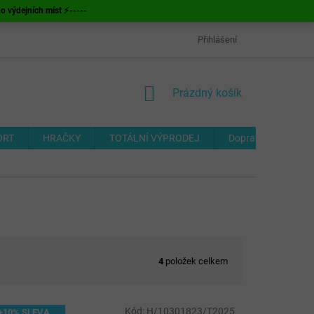
ýdejních míst ⚡-----
OBCHODNÍ PODMÍNKY
ODSTOUPENÍ OD SMLOUVY
Přihlášení
FORMUL
NÁKUPNÍ
Prázdný košík
KOŠÍK
ORT
HRAČKY
TOTÁLNÍ VÝPRODEJ
Doprava a platba
4
položek celkem
Kód:
H/10301823/T2025
+10% SLEVA