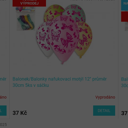
VÝPRODEJ
NA
měr
Balonek/Balonky nafukovací motýl 12'' průměr
Bal
30cm 5ks v sáčku
30c
dáno
Vyprodáno
L
DETAIL
37 Kč
37
2025