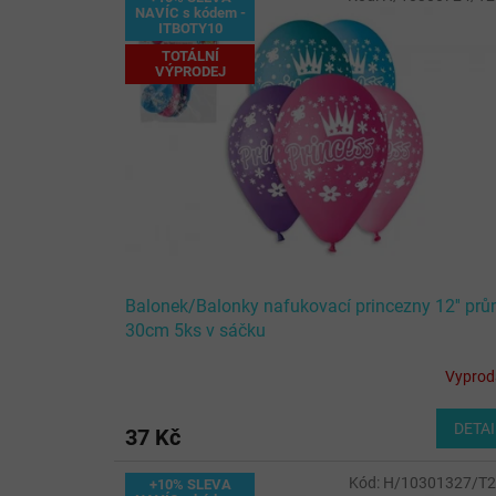
ý
í
NAVÍC s kódem -
ITBOTY10
p
p
i
r
TOTÁLNÍ
VÝPRODEJ
s
o
p
d
r
u
o
k
d
t
u
ů
k
t
ů
Balonek/Balonky nafukovací princezny 12'' prů
30cm 5ks v sáčku
Vypro
DETAI
37 Kč
Kód:
H/10301327/T
+10% SLEVA