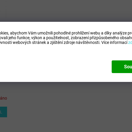
kies, abychom Vám umožnili pohodlné prohlížení webu a díky analýze p
ovali jeho funkce, výkon a použitelnost,
zobrazení přizpůsobeného obsahu
vnosti webových stránek a zjištění zdroje návštěvnosti.
Více informací
z
Sou
dáno
IL
O