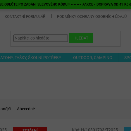
E ODEČTE PO ZADÁNÍ SLEVOVÉHO KÓDU⚡ ------- ⚡AKCE - DOPRAVA OD 49 Kč do v
KONTAKTNÍ FORMULÁŘ
PODMÍNKY OCHRANY OSOBNÍCH ÚDAJŮ
HLEDAT
ATOHY, TAŠKY, ŠKOLNÍ POTŘEBY
OUTDOOR, CAMPING
SP
anější
Abecedně
025
Kód:
H/10301793/T2025
TOTÁLNÍ