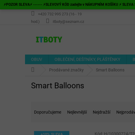
Přejít
⚡POZOR SLEVA⚡ ------ ⚡SLEVOVÝ KÓD zadejte v NÁKUPNÍM KOŠÍKU ⚡ SLEVA S
na
obsah
+420 732 995 273 (16 - 19
hod.)
itboty@seznam.cz
OBUV
OBLEČENÍ, DEŠTNÍKY, PLÁŠTĚNKY
B
Domů
Prodávané značky
Smart Balloons
Smart Balloons
Ř
a
Doporučujeme
Nejlevnější
Nejdražší
Nejprodáv
z
e
V
n
Kód:
H/10300724/T2
+10% SLEVA