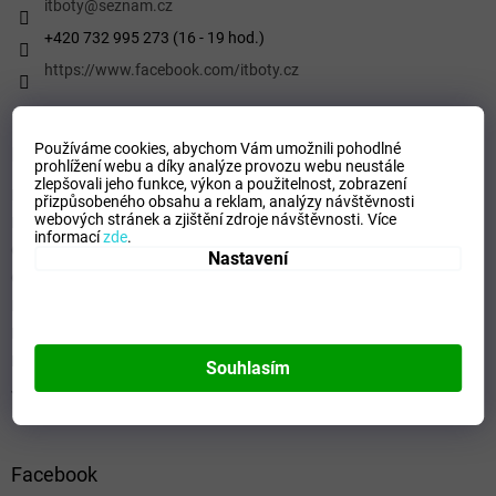
í
itboty
@
seznam.cz
+420 732 995 273 (16 - 19 hod.)
https://www.facebook.com/itboty.cz
Používáme cookies, abychom Vám umožnili pohodlné
Informace pro vás
prohlížení webu a díky analýze provozu webu neustále
zlepšovali jeho funkce, výkon a použitelnost,
zobrazení
Kontaktní formulář
přizpůsobeného obsahu a reklam, analýzy návštěvnosti
webových stránek a zjištění zdroje návštěvnosti.
Více
Podmínky ochrany osobních údajů
informací
zde
.
Obchodní podmínky
Nastavení
Odstoupení od smlouvy
Formulář - Oznámení odstoupení od smlouvy
Reklamační řád
Formulář pro Reklamace
Souhlasím
Jak ověřujeme hodnocení a recenze
Facebook