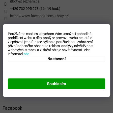
í
itboty
@
seznam.cz
+420 732 995 273 (16 - 19 hod.)
https://www.facebook.com/itboty.cz
Používáme cookies, abychom Vám umožnili pohodlné
Informace pro vás
prohlížení webu a díky analýze provozu webu neustále
zlepšovali jeho funkce, výkon a použitelnost,
zobrazení
Kontaktní formulář
přizpůsobeného obsahu a reklam, analýzy návštěvnosti
webových stránek a zjištění zdroje návštěvnosti.
Více
Podmínky ochrany osobních údajů
informací
zde
.
Obchodní podmínky
Nastavení
Odstoupení od smlouvy
Formulář - Oznámení odstoupení od smlouvy
Reklamační řád
Formulář pro Reklamace
Souhlasím
Jak ověřujeme hodnocení a recenze
Facebook