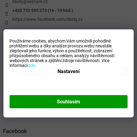
í
itboty
@
seznam.cz
+420 732 995 273 (16 - 19 hod.)
https://www.facebook.com/itboty.cz
Používáme cookies, abychom Vám umožnili pohodlné
Informace pro vás
prohlížení webu a díky analýze provozu webu neustále
zlepšovali jeho funkce, výkon a použitelnost,
zobrazení
Kontaktní formulář
přizpůsobeného obsahu a reklam, analýzy návštěvnosti
webových stránek a zjištění zdroje návštěvnosti.
Více
Podmínky ochrany osobních údajů
informací
zde
.
Obchodní podmínky
Nastavení
Odstoupení od smlouvy
Formulář - Oznámení odstoupení od smlouvy
Reklamační řád
Formulář pro Reklamace
Souhlasím
Jak ověřujeme hodnocení a recenze
Facebook