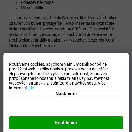
Podešev neklouže
Měkká stélka
Jsou vyrobené z materiálu Coqui Air, který využívá funkce
uzavřených buněk pryskyřice. Tento materiál se vyznačuje
nízkou hmotností a velmi snadnou údržbou. Při znečištění
je stačí omýt pouze vodou, otřít suchým hadříkem a vetřít
trochu oleje /sandály a baleríny/. Nesušte v bezprostřední
blízkosti tepelných zdrojů.
Používáme cookies, abychom Vám umožnili pohodlné
prohlížení webu a díky analýze provozu webu neustále
zlepšovali jeho funkce, výkon a použitelnost,
zobrazení
přizpůsobeného obsahu a reklam, analýzy návštěvnosti
webových stránek a zjištění zdroje návštěvnosti.
Více
informací
zde
.
Nastavení
Souhlasím
Doplňkové parametry