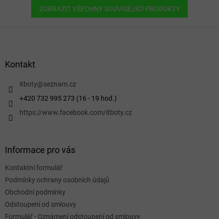
ZOBRAZIT VŠECHNY SOUVISEJÍCÍ PRODUKTY
Z
á
p
a
Kontakt
t
í
itboty
@
seznam.cz
+420 732 995 273 (16 - 19 hod.)
https://www.facebook.com/itboty.cz
Informace pro vás
Kontaktní formulář
Podmínky ochrany osobních údajů
Obchodní podmínky
Odstoupení od smlouvy
Formulář - Oznámení odstoupení od smlouvy