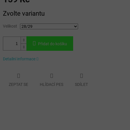
Měrná
Zvolte variantu
cena:
Velikost
Přidat do košíku
Detailní informace
ZEPTAT SE
HLÍDACÍ PES
SDÍLET