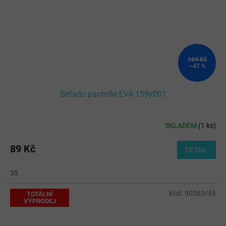
169 Kč
–47 %
Befado pantofle EVA 159y001
SKLADEM
(
1 ks
)
89 Kč
DETAIL
35
Kód:
90363/45
TOTÁLNÍ
VÝPRODEJ