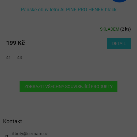
Pánské obuv letní ALPINE PRO HENER black
SKLADEM
(
2 ks
)
199 Kč
DETAIL
41
43
ZOBRAZIT VŠECHNY SOUVISEJÍCÍ PRODUKTY
Z
á
p
a
Kontakt
t
í
itboty
@
seznam.cz