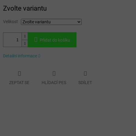
Měrná
Zvolte variantu
cena:
Velikost
Přidat do košíku
Detailní informace
ZEPTAT SE
HLÍDACÍ PES
SDÍLET