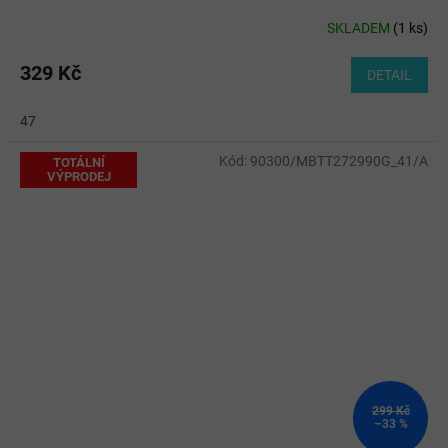
SKLADEM
(
1 ks
)
329 Kč
DETAIL
47
Kód:
90300/MBTT272990G_41/A
TOTÁLNÍ
VÝPRODEJ
299 Kč
–33 %