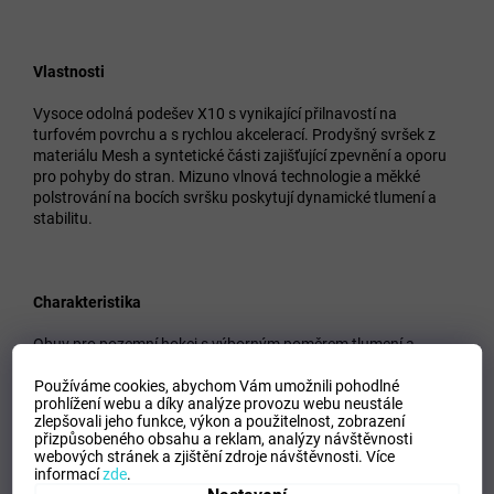
Vlastnosti
Vysoce odolná podešev X10 s vynikající přilnavostí na
turfovém povrchu a s rychlou akcelerací. Prodyšný svršek z
materiálu Mesh a syntetické části zajišťující zpevnění a oporu
pro pohyby do stran. Mizuno vlnová technologie a měkké
polstrování na bocích svršku poskytují dynamické tlumení a
stabilitu.
Charakteristika
Obuv pro pozemní hokej s výborným poměrem tlumení a
stability díky Mizuno vlnové technologii.
Používáme cookies, abychom Vám umožnili pohodlné
prohlížení webu a díky analýze provozu webu neustále
zlepšovali jeho funkce, výkon a použitelnost,
zobrazení
přizpůsobeného obsahu a reklam, analýzy návštěvnosti
Pro koho
webových stránek a zjištění zdroje návštěvnosti.
Více
informací
zde
.
Pohodlná obuv pro juniorské hráče pozemního hokeje.