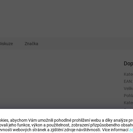
Diskuze
Značka
Dop
Kate
EAN
:
Velik
Pohl
Kate
Spor
Mate
kies, abychom Vám umožnili pohodlné prohlížení webu a díky analýze p
Barv
ovali jeho funkce, výkon a použitelnost,
zobrazení přizpůsobeného obsahu
vnosti webových stránek a zjištění zdroje návštěvnosti.
Více informací
z