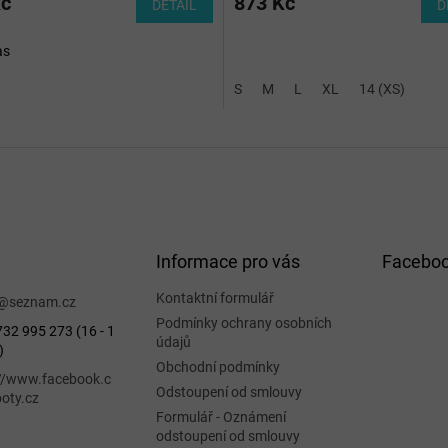
Kč
873 Kč
DETAIL
D
as
S
M
L
XL
14 (XS)
Informace pro vás
Facebo
Kontaktní formulář
@
seznam.cz
Podmínky ochrany osobních
32 995 273 (16 - 1
údajů
)
Obchodní podmínky
://www.facebook.c
Odstoupení od smlouvy
oty.cz
Formulář - Oznámení
odstoupení od smlouvy