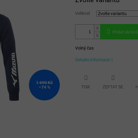
cena:
Velikost
Přidat do koš
Volný čas
Detailní informace
1 690 Kč
TISK
ZEPTAT SE
H
–74 %