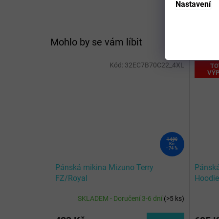
Nastavení
Mohlo by se vám líbit
Kód:
32EC7B70C22_4XL
TO
VÝP
1 690
Kč
–74 %
Pánská mikina Mizuno Terry
Pánská
FZ/Royal
Hoodie
SKLADEM - Doručení 3-6 dní
(
>5 ks
)