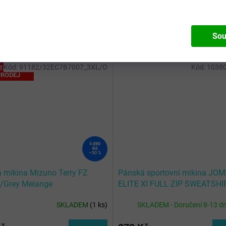
Sou
Kód:
91182/32EC7B7007_3XL/O
Kód:
10380
TÁLNÍ
RODEJ
1 390
Kč
–50 %
 mikina Mizuno Terry FZ
Pánská sportovní mikina JO
/Grey Melange
ELITE XI FULL ZIP SWEATSHI
SKLADEM
(
1 ks
)
SKLADEM - Doručení 8-13 d