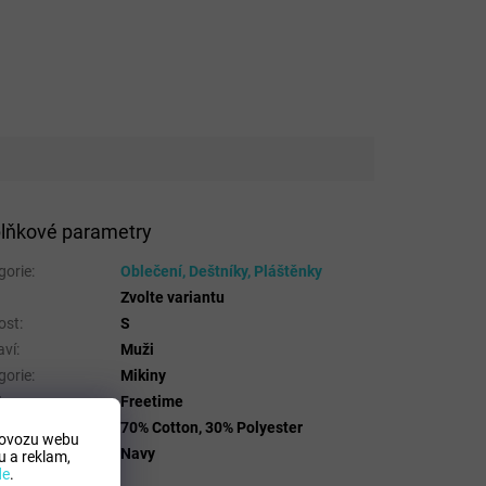
lňkové parametry
gorie
:
Oblečení, Deštníky, Pláštěnky
Zvolte variantu
ost
:
S
aví
:
Muži
gorie
:
Mikiny
t
:
Freetime
riálové složení
:
70% Cotton, 30% Polyester
rovozu webu
a
:
Navy
 a reklam,
de
.