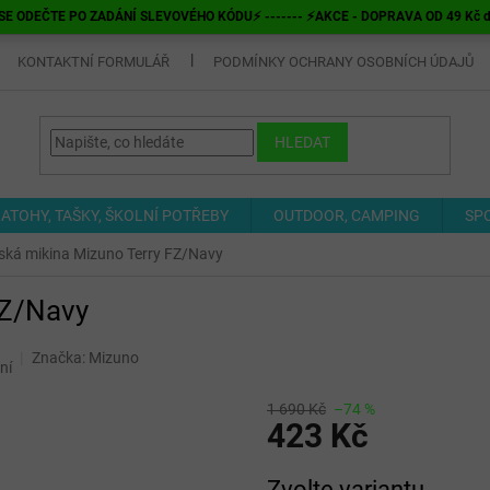
E ODEČTE PO ZADÁNÍ SLEVOVÉHO KÓDU⚡ ------- ⚡AKCE - DOPRAVA OD 49 Kč do v
KONTAKTNÍ FORMULÁŘ
PODMÍNKY OCHRANY OSOBNÍCH ÚDAJŮ
HLEDAT
ATOHY, TAŠKY, ŠKOLNÍ POTŘEBY
OUTDOOR, CAMPING
SP
ská mikina Mizuno Terry FZ/Navy
FZ/Navy
Značka:
Mizuno
ní
1 690 Kč
–74 %
423 Kč
Měrná
Zvolte variantu