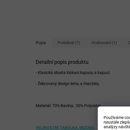
Popis
Podobné (7)
Hodnocení (1)
Detailní popis produktu
- Klasická silueta klokaní kapsou a kapucí.
- Žebrovaný design lemu a manžety.
Materiál: 70% Bavlna, 30% Polyester
Používáme coo
neustále zlepš
analýzy návště
VELIKOSTNÍ TABULKA_MIZUNO