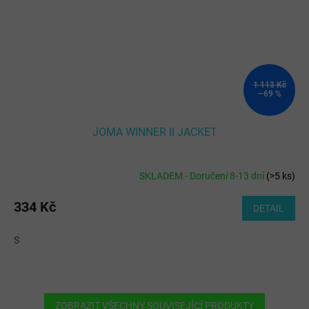
1 113 Kč
–69 %
JOMA WINNER II JACKET
SKLADEM - Doručení 8-13 dní
(
>5 ks
)
334 Kč
DETAIL
S
ZOBRAZIT VŠECHNY SOUVISEJÍCÍ PRODUKTY