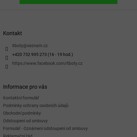
Z
á
p
a
Kontakt
t
í
itboty
@
seznam.cz
+420 732 995 273 (16 - 19 hod.)
https://www.facebook.com/itboty.cz
Informace pro vás
Kontaktní formulář
Podmínky ochrany osobních údajů
Obchodní podmínky
Odstoupení od smlouvy
Formulář - Oznámení odstoupení od smlouvy
Reklamační řád