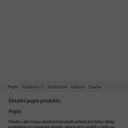
Popis
Podobné (7)
Hodnocení
Diskuze
Značka
Detailní popis produktu
Popis
Plavky Lake II jsou sportovní produkt určený pro ženy i dívky,
konkrétně pro plavecké aktivity. Mají kulatý výstřih a střih na