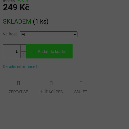
847 Kč
–70 %
249 Kč
Měrná
SKLADEM
(
1 ks
)
cena:
Velikost
Přidat do košíku
Detailní informace
ZEPTAT SE
HLÍDACÍ PES
SDÍLET