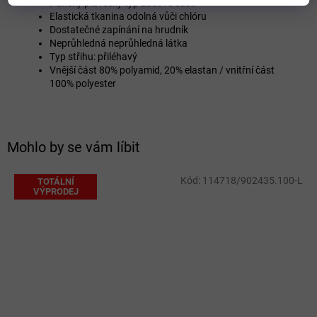
Pánský plavecký typ zádové části
Elastická tkanina odolná vůči chlóru
Dostatečné zapínání na hrudník
Neprůhledná neprůhledná látka
Typ střihu: přiléhavý
Vnější část 80% polyamid, 20% elastan / vnitřní část
100% polyester
Mohlo by se vám líbit
Kód:
114718/902435.100-L
TOTÁLNÍ
VÝPRODEJ