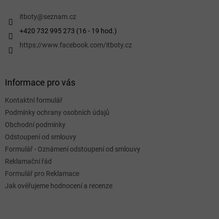
t
í
itboty
@
seznam.cz
+420 732 995 273 (16 - 19 hod.)
https://www.facebook.com/itboty.cz
Informace pro vás
Kontaktní formulář
Podmínky ochrany osobních údajů
Obchodní podmínky
Odstoupení od smlouvy
Formulář - Oznámení odstoupení od smlouvy
Reklamační řád
Formulář pro Reklamace
Jak ověřujeme hodnocení a recenze