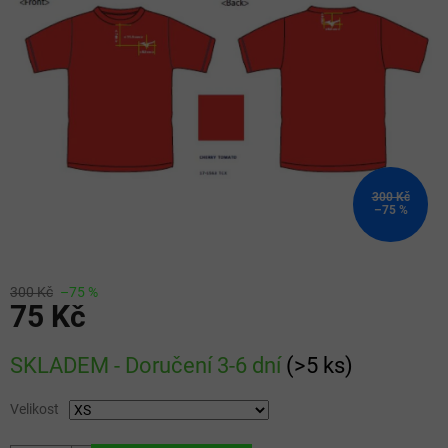
5
hvězdiček.
300 Kč
–75 %
300 Kč
–75 %
75 Kč
Měrná
SKLADEM - Doručení 3-6 dní
(
>5 ks
)
cena:
Velikost