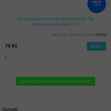
300 Kč
–75 %
Dámské sportovní tričko Mizuno Drylite Tee
Women's/Applegreen 367C
SKLADEM - Doručení 3-6 dní
(
>5 ks
)
75 Kč
DETAIL
S
ZOBRAZIT VŠECHNY SOUVISEJÍCÍ PRODUKTY
Z
á
p
a
Kontakt