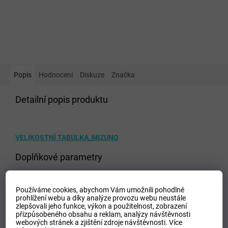
Popis
Hodnocení
Diskuze
Značka
Detailní popis produktu
VELIKOSTNÍ TABULKA_MIZUNO
Doplňkové parametry
Kategorie
:
Oblečení MIZUNO
EAN
:
5054698554746
Používáme cookies, abychom Vám umožnili pohodlné
prohlížení webu a díky analýze provozu webu neustále
Velikost
:
XS
zlepšovali jeho funkce, výkon a použitelnost,
zobrazení
Pohlaví
:
Unisex
přizpůsobeného obsahu a reklam, analýzy návštěvnosti
webových stránek a zjištění zdroje návštěvnosti.
Více
Materiálové složení
:
100% Polyester