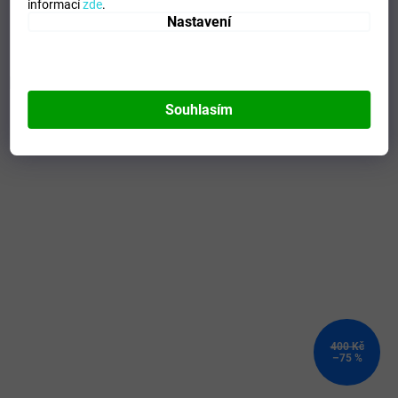
informací
zde
.
Barva
:
Tomato/White
Nastavení
Mohlo by se vám líbit
Souhlasím
Kód:
J2EA000820_XS
400 Kč
–75 %