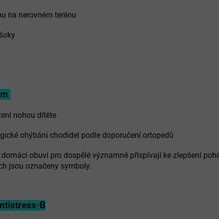
ou na nerovném terénu
ošoky
tém
žení nohou dítěte
ogické ohýbání chodidel podle doporučení ortopedů
domácí obuvi pro dospělé významně přispívají ke zlepšení poho
nich jsou označeny symboly.
tistress-B