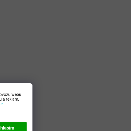
rovozu webu
 a reklam,
de
.
hlasím