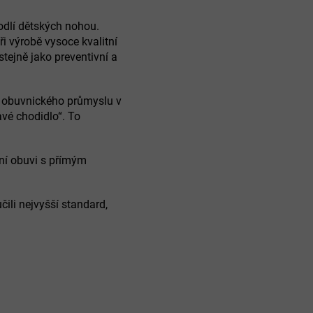
hodlí dětských nohou.
i výrobě vysoce kvalitní
tejně jako preventivní a
 obuvnického průmyslu v
avé chodidlo“. To
lní obuvi s přímým
li nejvyšší standard,