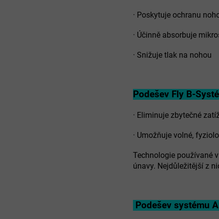
·
Poskytuje ochranu noh
·
Účinně absorbuje mikr
·
Snižuje tlak na nohou
Podešev Fly B-Sys
·
Eliminuje zbytečné zatí
·
Umožňuje volné, fyziol
Technologie používané v 
únavy. Nejdůležitější z 
Podešev systému An