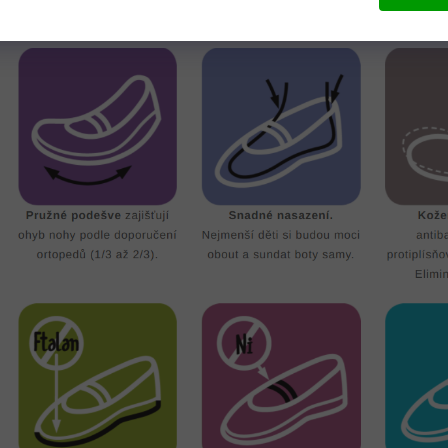
BKŮ BEFADO