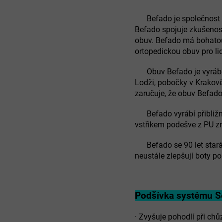
Befado je společnost s 9
Befado spojuje zkušenost
obuv. Befado má bohatou 
ortopedickou obuv pro l
Obuv Befado je vyráběn
Lodži, pobočky v Krakově,
zaručuje, že obuv Befado
Befado vyrábí přibližně 
vstřikem podešve z PU 
Befado se 90 let stará 
neustále zlepšují boty p
Podšívka systému S
·
Zvyšuje pohodlí při chů