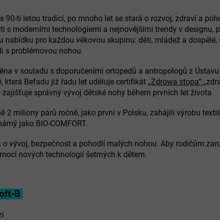
0-ti letou tradicí, po mnoho let se stará o rozvoj, zdraví a po
i s moderními technologiemi a nejnovějšími trendy v designu, př
nabídku pro každou věkovou skupinu: děti, mládež a dospělé, s
idi s problémovou nohou.
a v souladu s doporučeními ortopedů a antropologů z Ústavu
 která Befadu již řadu let uděluje certifikát
„Zdrowa stopa“
„zdr
 zajišťuje správný vývoj dětské nohy během prvních let života
2 miliony párů ročně, jako první v Polsku, zahájili výrobu texti
známý jako BIO-COMFORT.
o vývoj, bezpečnost a pohodlí malých nohou. Aby rodičům zaruči
omocí nových technologií šetrných k dětem.
oft-B
zi