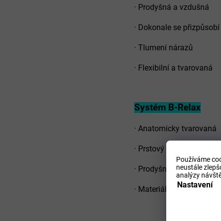
·
Prodyšná a vzdušná
·
Dokonale se přizpůsobí
·
Tlumení nárazů
·
Flexibilní a tvarovaná
Systém B-Relax
·
Anatomicky tvarovaná
·
Prstový válec pomáhá 
Používáme coo
neustále zlepš
·
Prodyšná podešev
analýzy návště
Nastavení
·
Materiály, které jsou p