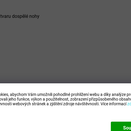
 tvaru dospělé nohy
snižovat únavu
kies, abychom Vám umožnili pohodlné prohlížení webu a díky analýze p
ovali jeho funkce, výkon a použitelnost,
zobrazení přizpůsobeného obsahu
vnosti webových stránek a zjištění zdroje návštěvnosti.
Více informací
z
říjemné pro pokožku
Sou