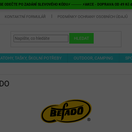
E ODEČTE PO ZADÁNÍ SLEVOVÉHO KÓDU⚡ ------- ⚡AKCE - DOPRAVA OD 49 Kč do v
KONTAKTNÍ FORMULÁŘ
PODMÍNKY OCHRANY OSOBNÍCH ÚDAJŮ
HLEDAT
ATOHY, TAŠKY, ŠKOLNÍ POTŘEBY
OUTDOOR, CAMPING
SP
ADO