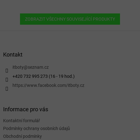
ZOBRAZIT VŠECHNY SOUVISEJÍCÍ PRODUKTY
Z
á
p
a
Kontakt
t
í
itboty
@
seznam.cz
+420 732 995 273 (16 - 19 hod.)
https://www.facebook.com/itboty.cz
Informace pro vás
Kontaktní formulář
Podmínky ochrany osobních údajů
Obchodní podmínky