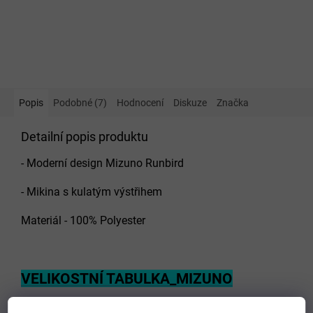
Popis
Podobné (7)
Hodnocení
Diskuze
Značka
Detailní popis produktu
- Moderní design Mizuno Runbird
- Mikina s kulatým výstřihem
Materiál - 100% Polyester
VELIKOSTNÍ TABULKA_MIZUNO
Doplňkové parametry