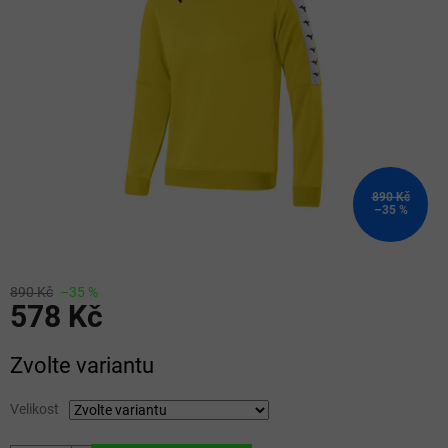
5
hvězdiček.
890 Kč
–35 %
890 Kč
–35 %
578 Kč
Měrná
Zvolte variantu
cena:
Velikost