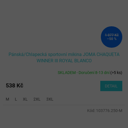
1 077 Kč
–50 %
Pánská/Chlapecká sportovní mikina JOMA CHAQUETA
WINNER III ROYAL BLANCO
SKLADEM - Doručení 8-13 dní
(
>5 ks
)
538 Kč
DETAIL
M
L
XL
2XL
3XL
Kód:
103776.250-M