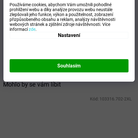
Používáme cookies, abychom Vám umožnili pohodlné
Kategorie
:
Dětské mikiny
prohlížení webu a díky analýze provozu webu neustále
zlepšovali jeho funkce, výkon a použitelnost,
zobrazení
EAN
:
Zvolte variantu
přizpůsobeného obsahu a reklam, analýzy návštěvnosti
Velikost
:
116
webových stránek a zjištění zdroje návštěvnosti.
Více
informací
zde
.
Pohlaví
:
Junioři
Nastavení
Kategorie
:
Mikiny
Sport
:
Training
Materiálové složení
:
100% Polyester
Barva
:
Yellow
Souhlasím
Mohlo by se vám líbit
Kód:
103316.702-2XL