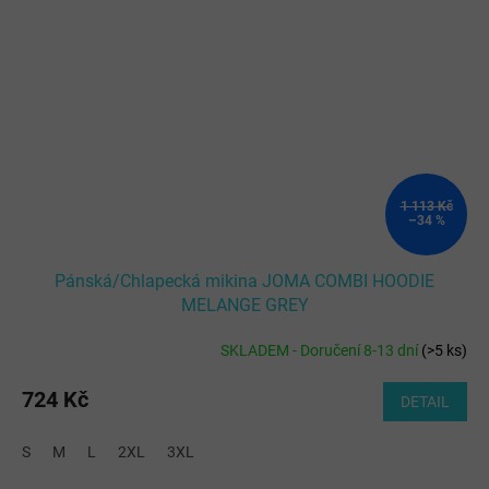
1 113 Kč
–34 %
Pánská/Chlapecká mikina JOMA COMBI HOODIE
MELANGE GREY
SKLADEM - Doručení 8-13 dní
(
>5 ks
)
724 Kč
DETAIL
S
M
L
2XL
3XL