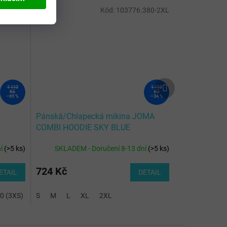
10 -3XS-
Kód:
103776.380-2XL
Další
1 113
1 113
produkt
Kč
Kč
–69 %
–34 %
Pánská/Chlapecká mikina JOMA
COMBI HOODIE SKY BLUE
ní
(
>5 ks
)
SKLADEM - Doručení 8-13 dní
(
>5 ks
)
724 Kč
ETAIL
DETAIL
0 (3XS)
S
M
L
XL
2XL