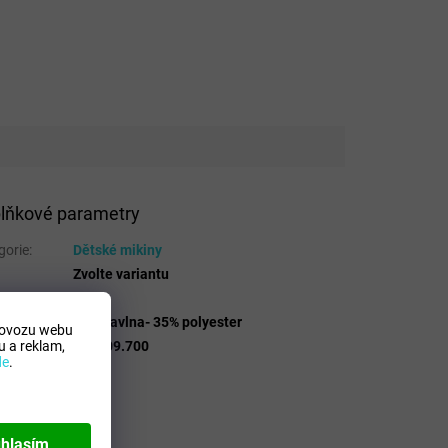
lňkové parametry
gorie
:
Dětské mikiny
Zvolte variantu
 Mdelo
:
T
osicion
:
65% bavlna- 35% polyester
rovozu webu
 a reklam,
lo
:
102109.700
de
.
hlasím