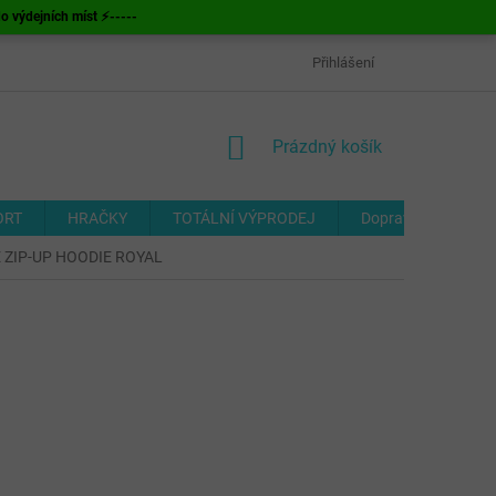
ýdejních míst ⚡-----
OBCHODNÍ PODMÍNKY
ODSTOUPENÍ OD SMLOUVY
Přihlášení
FORMUL
NÁKUPNÍ
Prázdný košík
KOŠÍK
ORT
HRAČKY
TOTÁLNÍ VÝPRODEJ
Doprava a platba
 ZIP-UP HOODIE ROYAL