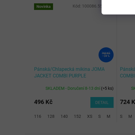
Kód:
100086.550-2XL
Novinka
762 Kč
–34 %
Pánská/Chlapecká mikina JOMA
Pánská
JACKET COMBI PURPLE
COMBI
SKLADEM - Doručení 8-13 dní
(
>5 ks
)
S
496 Kč
724 
DETAIL
116
128
140
152
XS
S
M
L
S
XL
M