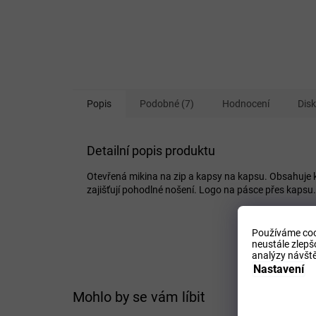
Popis
Podobné (7)
Hodnocení
Dis
Detailní popis produktu
Otevřená mikina na zip a kapsy na kapsu. Obsahuje 
zajišťují pohodlné nošení. Logo na pásce přes kapsu.
Používáme coo
neustále zlepš
analýzy návště
Nastavení
Mohlo by se vám líbit