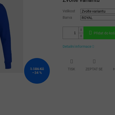
cena:
Velikost
Barva
Přidat do koš
Detailní informace
1 186 Kč
TISK
ZEPTAT SE
H
–34 %