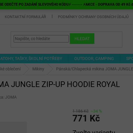
E ODEČTE PO ZADÁNÍ SLEVOVÉHO KÓDU⚡ ------- ⚡AKCE - DOPRAVA OD 49 Kč do v
KONTAKTNÍ FORMULÁŘ
PODMÍNKY OCHRANY OSOBNÍCH ÚDAJŮ
HLEDAT
ATOHY, TAŠKY, ŠKOLNÍ POTŘEBY
OUTDOOR, CAMPING
SP
ké oblečení
Mikiny
Pánská/Chlapecká mikina JOMA JUNGLE
OMA JUNGLE ZIP-UP HOODIE ROYAL
ka:
JOMA
1 186 Kč
–34 %
771 Kč
Měrná
Zvolte variantu