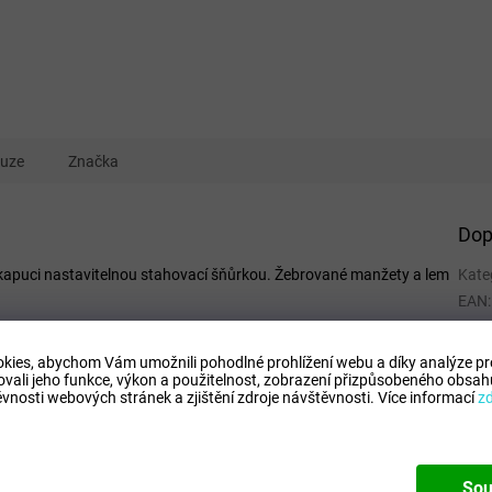
kuze
Značka
Dop
kapuci nastavitelnou stahovací šňůrkou. Žebrované manžety a lem
Kate
EAN
:
Tipo
Comp
kies, abychom Vám umožnili pohodlné prohlížení webu a díky analýze p
ovali jeho funkce, výkon a použitelnost,
zobrazení přizpůsobeného obsahu
Mode
vnosti webových stránek a zjištění zdroje návštěvnosti.
Více informací
z
Sou