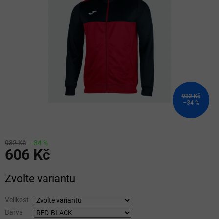
5
hvězdiček.
932 Kč
–34 %
932 Kč
–34 %
606 Kč
Měrná
Zvolte variantu
cena:
Velikost
Barva