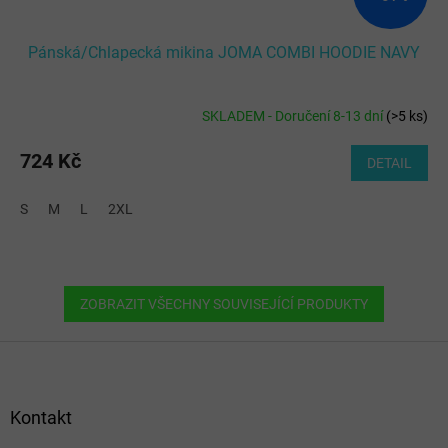
Pánská/Chlapecká mikina JOMA COMBI HOODIE NAVY
SKLADEM - Doručení 8-13 dní
(
>5 ks
)
724 Kč
DETAIL
S
M
L
2XL
ZOBRAZIT VŠECHNY SOUVISEJÍCÍ PRODUKTY
Z
á
p
a
Kontakt
t