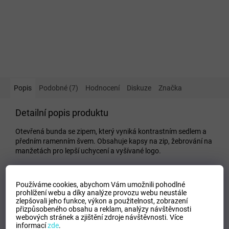
Popis
Podobné (7)
Hodnocení
Diskuze
Značka
Detailní popis produktu
Otevřená bunda se zipem, který vyniká kontrastním sedlem a
předním ramenním švem. Obsahuje kapsy na zip, žebrování na
manžetách pro lepší uchycení a vyšívané logo.
Doplňkové parametry
Používáme cookies, abychom Vám umožnili pohodlné
Kategorie
:
Dětské mikiny
prohlížení webu a díky analýze provozu webu neustále
zlepšovali jeho funkce, výkon a použitelnost,
zobrazení
EAN
:
Zvolte variantu
přizpůsobeného obsahu a reklam, analýzy návštěvnosti
Tipo Mdelo
:
T
webových stránek a zjištění zdroje návštěvnosti.
Více
informací
zde
.
Modelo
:
101008.601