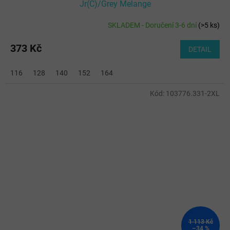
Jr(C)/Grey Melange
SKLADEM - Doručení 3-6 dní
(
>5 ks
)
373 Kč
DETAIL
116
128
140
152
164
Kód:
103776.331-2XL
1 113 Kč
–34 %