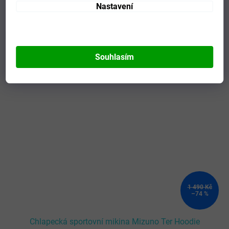
Nastavení
Mohlo by se vám líbit
Souhlasím
Kód:
32EC9B60C07_116
VÝPRODEJ
1 490 Kč
–74 %
Chlapecká sportovní mikina Mizuno Ter Hoodie