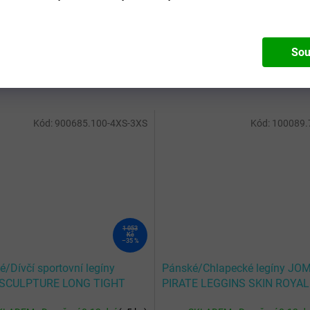
Pohl
Výro
Mate
Sou
Kód:
900685.100-4XS-3XS
Kód:
100089.
1 053
Kč
–35 %
/Dívčí sportovní legíny
Pánské/Chlapecké legíny JO
SCULPTURE LONG TIGHT
PIRATE LEGGINS SKIN ROYAL
K WOMAN