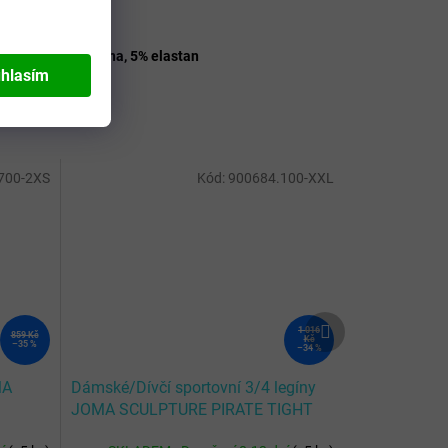
aví
:
Dívčí
bce
:
E plus M
riál
:
95% bavlna, 5% elastan
hlasím
700-2XS
Kód:
900684.100-XXL
Další
1 016
859 Kč
produkt
Kč
–35 %
–34 %
MA
Dámské/Dívčí sportovní 3/4 legíny
JOMA SCULPTURE PIRATE TIGHT
BLACK WOMAN