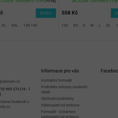
KLADEM - Doručení 8-13 dní
(
>5 ks
)
SKLADEM - Doručení 8-13 d
Kč
558 Kč
DETAIL
D
XL
XXL
128-140
152
XS
S
M
L
XL
1
Informace pro vás
Facebo
Kontaktní formulář
@
seznam.cz
Podmínky ochrany osobních
32 995 273 (16 - 1
údajů
)
Obchodní podmínky
://www.facebook.c
Odstoupení od smlouvy
oty.cz
Formulář - Oznámení
odstoupení od smlouvy