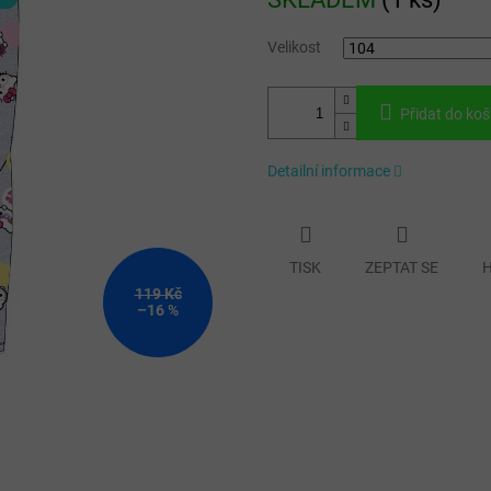
cena:
Velikost
Přidat do koš
Detailní informace
TISK
ZEPTAT SE
H
119 Kč
–16 %