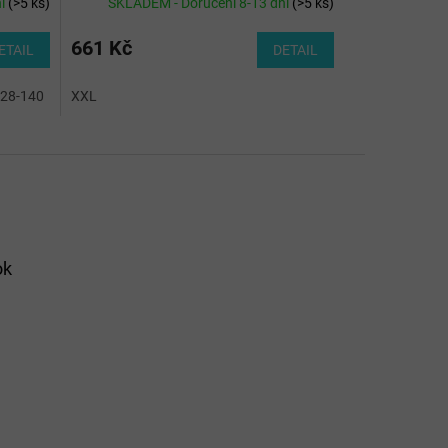
ní
(
>5 ks
)
SKLADEM - Doručení 8-13 dní
(
>5 ks
)
661 Kč
ETAIL
DETAIL
28-140
XXL
ok