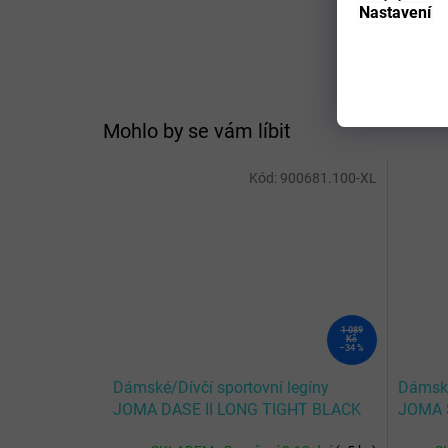
Nastavení
Mohlo by se vám líbit
Kód:
900681.100-XL
1 089
Kč
–34 %
Dámské/Dívčí sportovní legíny
Dámské
JOMA DASE II LONG TIGHT BLACK
JOMA 
WOMAN
BLAC