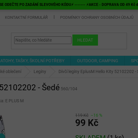
E ODEČTE PO ZADÁNÍ SLEVOVÉHO KÓDU⚡ ------- ⚡AKCE - DOPRAVA OD 49 Kč do v
KONTAKTNÍ FORMULÁŘ
PODMÍNKY OCHRANY OSOBNÍCH ÚDAJŮ
HLEDAT
ATOHY, TAŠKY, ŠKOLNÍ POTŘEBY
OUTDOOR, CAMPING
SP
ké oblečení
Legíny
Dívčí legíny EplusM Hello Kity 52102202 -
y 52102202 - Šedé
560/104
ka:
E PLUS M
119 Kč
–16 %
99 Kč
Měrná
SKLADEM
(
1 ks
)