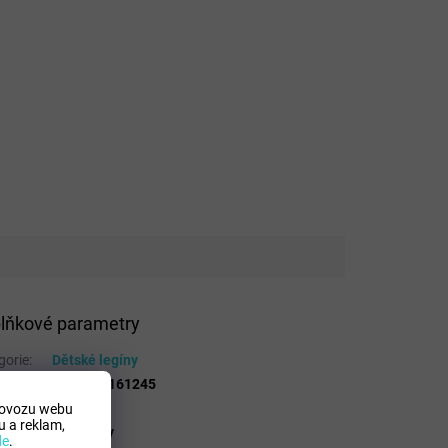
lňkové parametry
gorie
:
Dětské legíny
5902605161245
a
:
Šedá
rovozu webu
 a reklam,
nce
:
Hello Kity
de
.