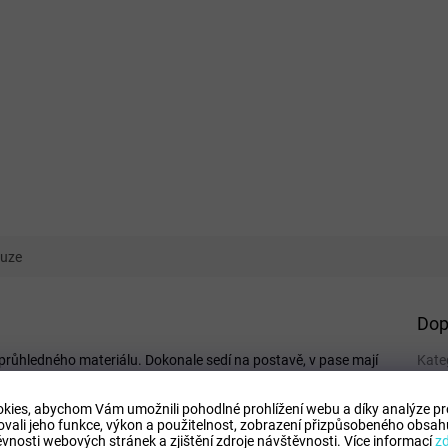
kuze
Dop
růhledného materiálu. Dokonale sedí na postavě, v pase mají
Kate
bo domů. Unikátní barevný vzor s obrazem nejoblíbenějších
EAN
:
Barv
kies, abychom Vám umožnili pohodlné prohlížení webu a díky analýze p
ovali jeho funkce, výkon a použitelnost,
zobrazení přizpůsobeného obsahu
Lice
vnosti webových stránek a zjištění zdroje návštěvnosti.
Více informací
z