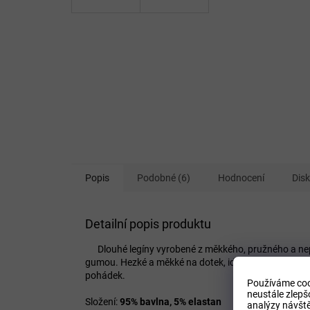
Popis
Podobné (6)
Hodnocení
Dis
Detailní popis produktu
Dlouhé legíny vyrobené z měkkého, pružného a nep
gumou. Hezké a měkké na dotek, ideální do školy ne
pohádek.
Používáme coo
neustále zlepš
Složení:
95% bavlna, 5% elastan
analýzy návště