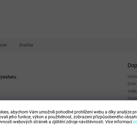
kuze
Značka
Dop
yesteru.
Kate
EAN
:
Velik
Pohl
Kate
kies, abychom Vám umožnili pohodlné prohlížení webu a díky analýze p
Spor
ovali jeho funkce, výkon a použitelnost,
zobrazení přizpůsobeného obsahu
Mate
vnosti webových stránek a zjištění zdroje návštěvnosti.
Více informací
z
Barv