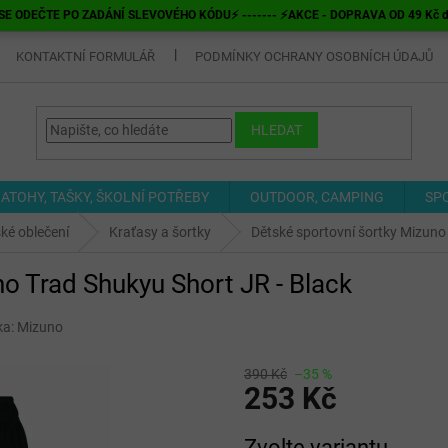
E ODEČTE PO ZADÁNÍ SLEVOVÉHO KÓDU⚡ ------- ⚡AKCE - DOPRAVA OD 49 Kč do v
KONTAKTNÍ FORMULÁŘ
PODMÍNKY OCHRANY OSOBNÍCH ÚDAJŮ
HLEDAT
ATOHY, TAŠKY, ŠKOLNÍ POTŘEBY
OUTDOOR, CAMPING
SP
ké oblečení
Kraťasy a šortky
Dětské sportovní šortky Mizuno
o Trad Shukyu Short JR - Black
ka:
Mizuno
390 Kč
–35 %
253 Kč
Měrná
Zvolte variantu