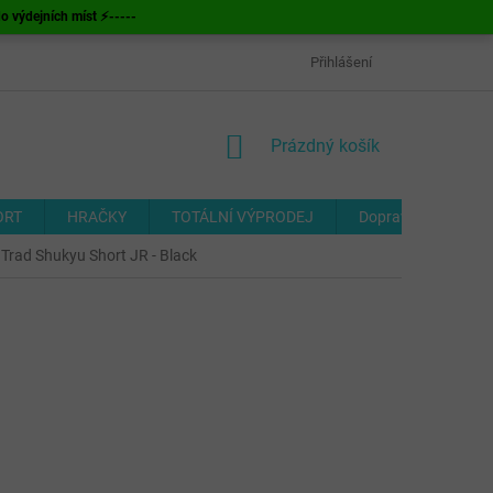
ýdejních míst ⚡-----
OBCHODNÍ PODMÍNKY
ODSTOUPENÍ OD SMLOUVY
Přihlášení
FORMUL
NÁKUPNÍ
Prázdný košík
KOŠÍK
ORT
HRAČKY
TOTÁLNÍ VÝPRODEJ
Doprava a platba
 Trad Shukyu Short JR - Black