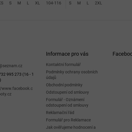
XS
12 (2XS)
S
M
14 (XS)
L
XL
104-116
128-140
S
M
L
2XL-3XL
2XL
Informace pro vás
Facebo
Kontaktní formulář
@
seznam.cz
Podmínky ochrany osobních
32 995 273 (16 - 1
údajů
)
Obchodní podmínky
://www.facebook.c
Odstoupení od smlouvy
oty.cz
Formulář - Oznámení
odstoupení od smlouvy
Reklamační řád
Formulář pro Reklamace
Jak ověřujeme hodnocení a