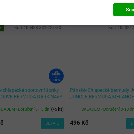
Sou
Kód:
100438.331-2XL-3XL
Kód:
102321.
a
od
393 Kč
až
–35 %
/chlapecké sportovní šortky
Pánské/Chlapecké bermudy 
DRIVE BERMUDA DARK NAVY
JUNGLE BERMUDA MELANGE
KLADEM - Doručení 8-13 dní
(
>5 ks
)
SKLADEM - Doručení 8-13 d
Kč
496 Kč
DETAIL
D