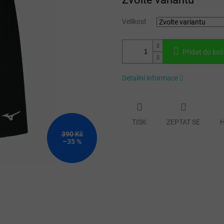
cena:
Velikost
Přidat do koš
Detailní informace
TISK
ZEPTAT SE
H
390 Kč
–35 %