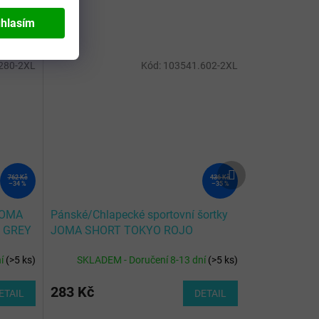
hlasím
280-2XL
Kód:
103541.602-2XL
Další
762 Kč
436 Kč
produkt
–34 %
–35 %
JOMA
Pánské/Chlapecké sportovní šortky
 GREY
JOMA SHORT TOKYO ROJO
BLANCO
ní
(
>5 ks
)
SKLADEM - Doručení 8-13 dní
(
>5 ks
)
283 Kč
ETAIL
DETAIL