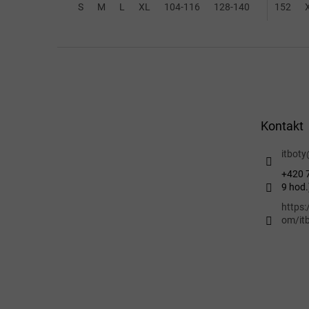
S
M
L
XL
104-116
128-140
2XL-3XL
152
Z
á
p
a
t
Kontakt
í
itboty
+420 7
9 hod.
https
om/itb