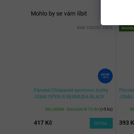
Mohlo by se vám líbit
Kód:
102252.102-L
Novink
641 Kč
–34 %
Pánské/Chlapecké sportovní šortky
Pánské
JOMA OPEN III BERMUDA BLACK
JOMA 
WHITE
SKLADEM - Doručení 8-13 dní
(
>5 ks
)
S
417 Kč
393 
DETAIL