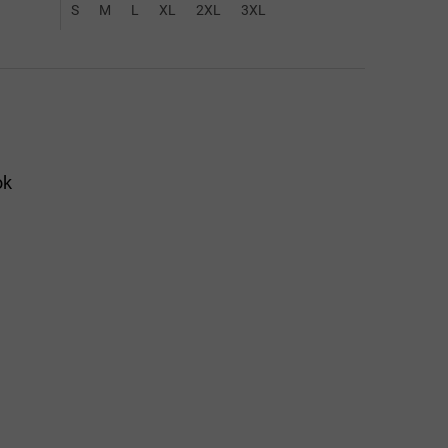
S
M
L
XL
2XL
3XL
ok