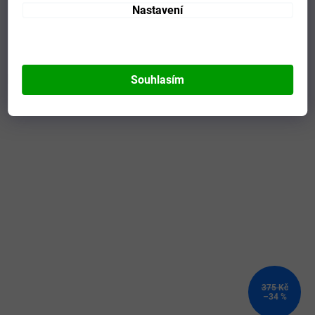
Composicion
:
100% Interlokový polyester
Nastavení
Modelo
:
100053.331
Mohlo by se vám líbit
Souhlasím
Kód:
100053.880-2XL-3XL
375 Kč
–34 %