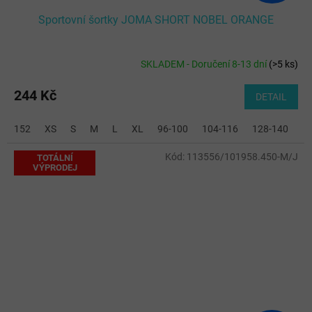
Sportovní šortky JOMA SHORT NOBEL ORANGE
SKLADEM - Doručení 8-13 dní
(
>5 ks
)
244 Kč
DETAIL
152
XS
S
M
L
XL
96-100
104-116
128-140
2
Kód:
113556/101958.450-M/J
TOTÁLNÍ
VÝPRODEJ