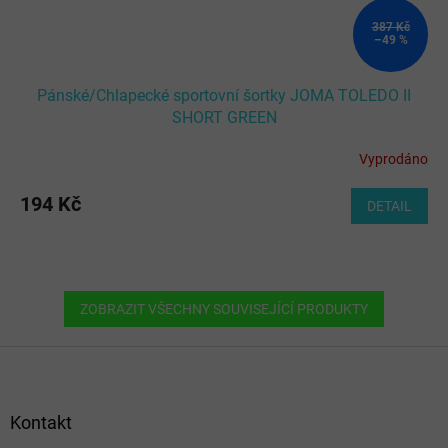
387 Kč
–49 %
Pánské/Chlapecké sportovní šortky JOMA TOLEDO II
SHORT GREEN
Vyprodáno
194 Kč
DETAIL
ZOBRAZIT VŠECHNY SOUVISEJÍCÍ PRODUKTY
Z
á
p
a
Kontakt
t