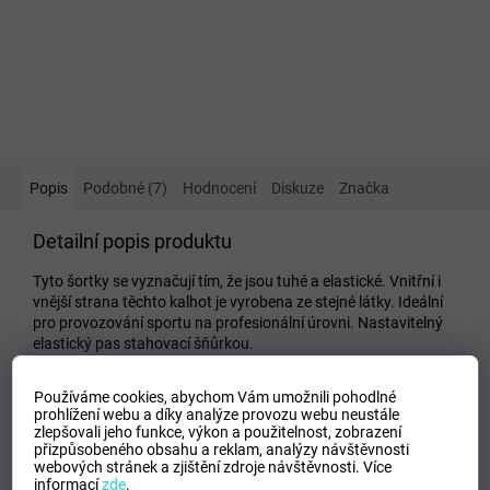
Popis
Podobné (7)
Hodnocení
Diskuze
Značka
Detailní popis produktu
Tyto šortky se vyznačují tím, že jsou tuhé a elastické. Vnitřní i
vnější strana těchto kalhot je vyrobena ze stejné látky. Ideální
pro provozování sportu na profesionální úrovni. Nastavitelný
elastický pas stahovací šňůrkou.
Doplňkové parametry
Používáme cookies, abychom Vám umožnili pohodlné
prohlížení webu a díky analýze provozu webu neustále
Kategorie
:
Dětské kraťasy a šortky
zlepšovali jeho funkce, výkon a použitelnost,
zobrazení
přizpůsobeného obsahu a reklam, analýzy návštěvnosti
EAN
:
Zvolte variantu
webových stránek a zjištění zdroje návštěvnosti.
Více
Tipo Mdelo
:
T
informací
zde
.