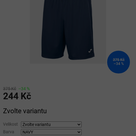
5
hvězdiček.
375 Kč
–34 %
375 Kč
–34 %
244 Kč
Měrná
Zvolte variantu
cena:
Velikost
Barva