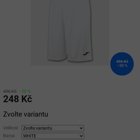
5
hvězdiček.
496 Kč
–50 %
496 Kč
–50 %
248 Kč
Měrná
Zvolte variantu
cena:
Velikost
Barva