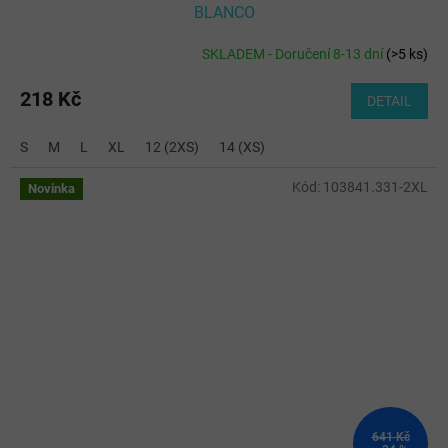
BLANCO
SKLADEM - Doručení 8-13 dní
(
>5 ks
)
218 Kč
DETAIL
S
M
L
XL
12 (2XS)
14 (XS)
Kód:
103841.331-2XL
Novinka
641 Kč