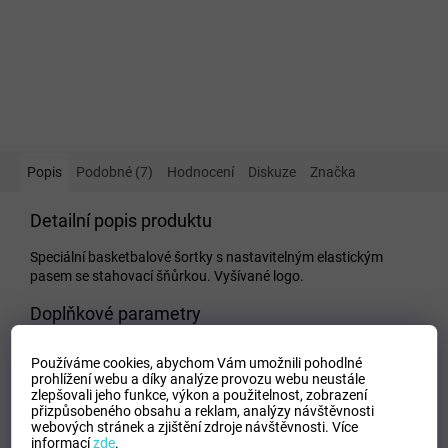
Popis
Podobné (7)
Hodnocení
Diskuze
Značka
Detailní popis produktu
Speciální basketbalové šortky s nastavitelným elastickým
pasem se stahovací šňůrkou. Vyšívané logo.
Doplňkové parametry
Kategorie
:
Dětské kraťasy a šortky
Používáme cookies, abychom Vám umožnili pohodlné
EAN
:
Zvolte variantu
prohlížení webu a díky analýze provozu webu neustále
zlepšovali jeho funkce, výkon a použitelnost,
zobrazení
Tipo Mdelo
:
T
přizpůsobeného obsahu a reklam, analýzy návštěvnosti
Composicion
:
100% Polyester
webových stránek a zjištění zdroje návštěvnosti.
Více
informací
zde
.
Modelo
:
101648.200