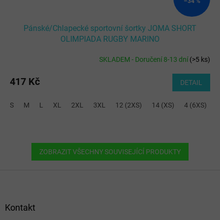
–34 %
Pánské/Chlapecké sportovní šortky JOMA SHORT
OLIMPIADA RUGBY MARINO
SKLADEM - Doručení 8-13 dní
(
>5 ks
)
417 Kč
DETAIL
S
M
L
XL
2XL
3XL
12 (2XS)
14 (XS)
4 (6XS)
6
ZOBRAZIT VŠECHNY SOUVISEJÍCÍ PRODUKTY
Z
á
p
a
Kontakt
t