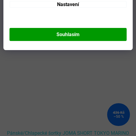
Nastavení
Mohlo by se vám líbit
Souhlasím
Kód:
902117.332-S
436 Kč
–50 %
Pánské/Chlapecké šortky JOMA SHORT TOKYO MARINO