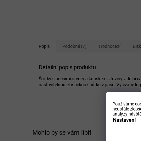
Popis
Podobné (7)
Hodnocení
Dis
Detailní popis produktu
Šortky s bočními otvory a kouskem síťoviny v dolní 
nastavitelnou elastickou šňůrku v pase. Vyšívané log
Používáme coo
neustále zlepš
analýzy návště
Nastavení
Mohlo by se vám líbit