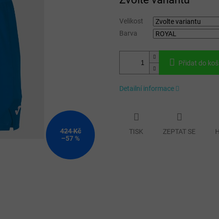
cena:
Velikost
Barva
Přidat do koš
Detailní informace
424 Kč
TISK
ZEPTAT SE
H
–57 %