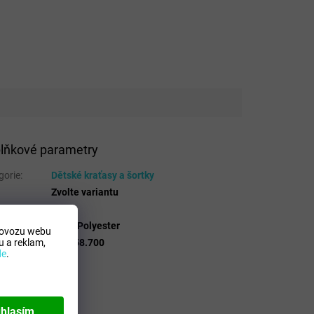
lňkové parametry
gorie
:
Dětské kraťasy a šortky
Zvolte variantu
 Mdelo
:
T
osicion
:
100% Polyester
rovozu webu
 a reklam,
lo
:
101958.700
de
.
hlasím