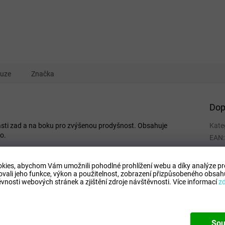
kuze
Značka
Dop
části zad a na boku pro zvýšenou prodyšnost. Obsahuje
Kate
o.
EAN
:
Tipo
Comp
kies, abychom Vám umožnili pohodlné prohlížení webu a díky analýze p
ovali jeho funkce, výkon a použitelnost,
zobrazení přizpůsobeného obsahu
Mode
vnosti webových stránek a zjištění zdroje návštěvnosti.
Více informací
z
Sou