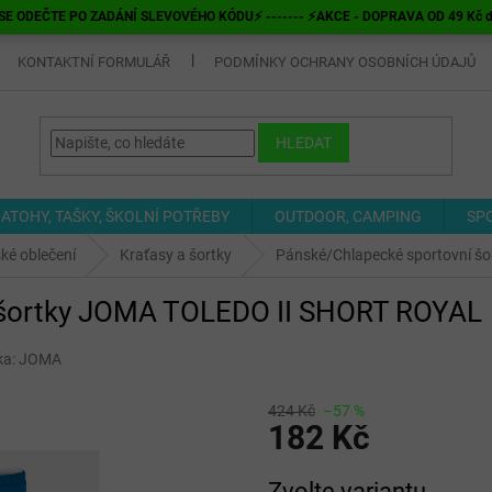
E ODEČTE PO ZADÁNÍ SLEVOVÉHO KÓDU⚡ ------- ⚡AKCE - DOPRAVA OD 49 Kč do v
KONTAKTNÍ FORMULÁŘ
PODMÍNKY OCHRANY OSOBNÍCH ÚDAJŮ
HLEDAT
ATOHY, TAŠKY, ŠKOLNÍ POTŘEBY
OUTDOOR, CAMPING
SP
ké oblečení
Kraťasy a šortky
Pánské/Chlapecké sportovní š
 šortky JOMA TOLEDO II SHORT ROYAL
ka:
JOMA
424 Kč
–57 %
182 Kč
Měrná
Zvolte variantu