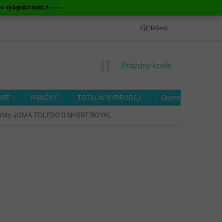
ýdejních míst ⚡-----
OBCHODNÍ PODMÍNKY
ODSTOUPENÍ OD SMLOUVY
Přihlášení
FORMUL
NÁKUPNÍ
Prázdný košík
KOŠÍK
ORT
HRAČKY
TOTÁLNÍ VÝPRODEJ
Doprava a platba
ortky JOMA TOLEDO II SHORT ROYAL