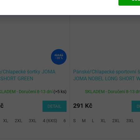
Kód:
105368.471-10 -3XS-
Kód:
10452
424 Kč
–35 %
/Chlapecké šortky JOMA
Pánské/Chlapecké sportovní š
 SHORT GREEN
JOMA NOBEL LONG SHORT W
KLADEM - Doručení 8-13 dní
(
>5 ks
)
SKLADEM - Doručení 8-13 d
Kč
291 Kč
DETAIL
D
XL
2XL
3XL
4 (6XS)
6 (5XS)
S
M
8 (4XS)
L
XL
10 (3XS)
2XL
3XL