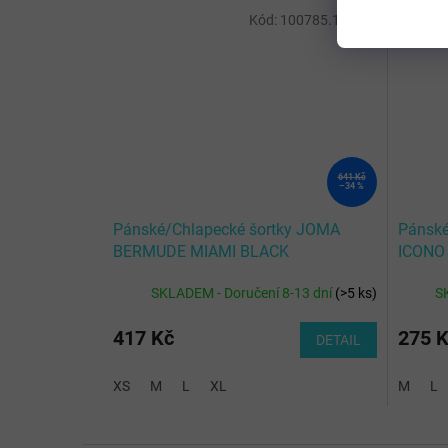
Kód:
100785.100-XS
641 Kč
–34 %
Pánské/Chlapecké šortky JOMA
Pánské
BERMUDE MIAMI BLACK
ICONO
SKLADEM - Doručení 8-13 dní
(
>5 ks
)
S
417 Kč
275 
DETAIL
XS
M
L
XL
M
L