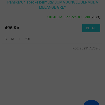
Pánské/Chlapecké bermudy JOMA JUNGLE BERMUDA
MELANGE GREY
SKLADEM - Doručení 8-13 dní
(
>5 ks
)
496 Kč
DETAIL
S
M
L
2XL
Kód:
902117.709-L