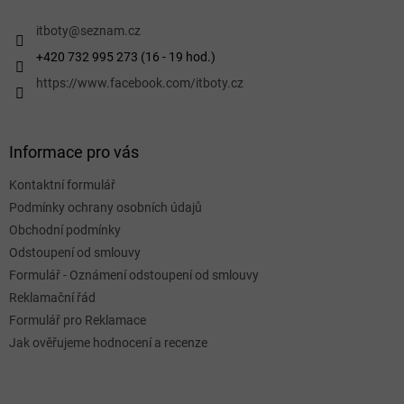
t
í
itboty
@
seznam.cz
+420 732 995 273 (16 - 19 hod.)
https://www.facebook.com/itboty.cz
Informace pro vás
Kontaktní formulář
Podmínky ochrany osobních údajů
Obchodní podmínky
Odstoupení od smlouvy
Formulář - Oznámení odstoupení od smlouvy
Reklamační řád
Formulář pro Reklamace
Jak ověřujeme hodnocení a recenze