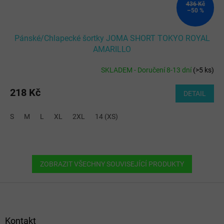
436 Kč
–50 %
Pánské/Chlapecké šortky JOMA SHORT TOKYO ROYAL
AMARILLO
SKLADEM - Doručení 8-13 dní
(
>5 ks
)
218 Kč
DETAIL
S
M
L
XL
2XL
14 (XS)
ZOBRAZIT VŠECHNY SOUVISEJÍCÍ PRODUKTY
Z
á
p
a
Kontakt