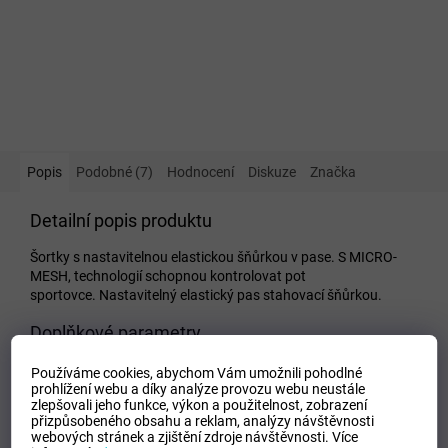
Popis
Podobné (7)
Hodnocení
Diskuze
Značka
Detailní popis produktu
Šortky s nastavitelnou elastickou šňůrkou v pase. S MICRO-
MESH, technologií schopnou kontrolovat pot
sportovce. Nastavitelný elastický pas stahovací šňůrkou.
Doplňkové parametry
Kategorie
:
Dětské kraťasy a šortky
Používáme cookies, abychom Vám umožnili pohodlné
prohlížení webu a díky analýze provozu webu neustále
EAN
:
Zvolte variantu
zlepšovali jeho funkce, výkon a použitelnost,
zobrazení
Tipo Mdelo
:
T
přizpůsobeného obsahu a reklam, analýzy návštěvnosti
webových stránek a zjištění zdroje návštěvnosti.
Více
Composicion
:
100% Polyester