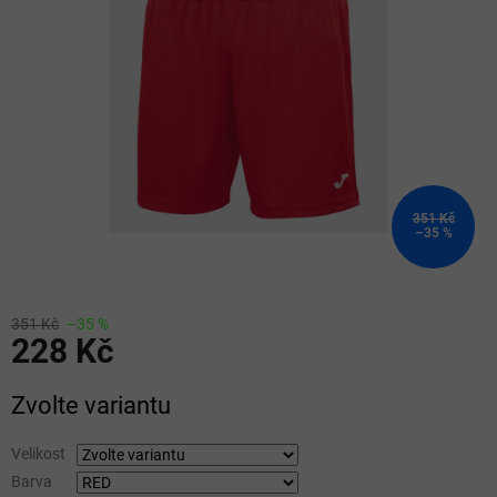
5
hvězdiček.
351 Kč
–35 %
351 Kč
–35 %
228 Kč
Měrná
Zvolte variantu
cena:
Velikost
Barva