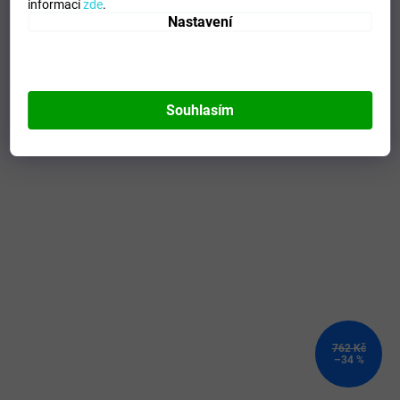
informací
zde
.
Modelo
:
100822.600
Nastavení
Mohlo by se vám líbit
Souhlasím
Kód:
102321.280-2XL
762 Kč
–34 %