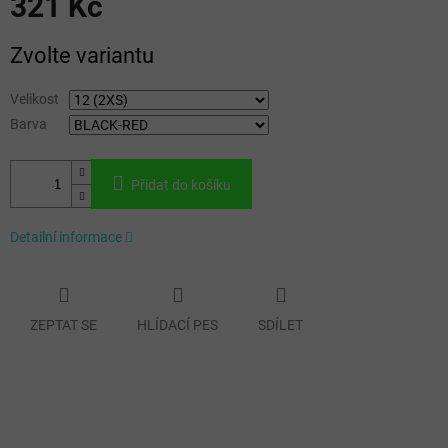
321 Kč
Měrná
Zvolte variantu
cena:
Velikost
Barva
Přidat do košíku
Detailní informace
ZEPTAT SE
HLÍDACÍ PES
SDÍLET