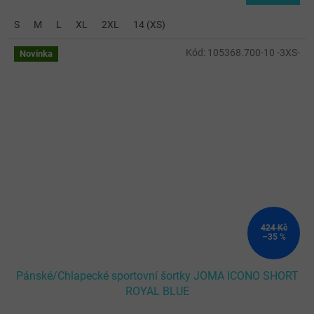
S
M
L
XL
2XL
14 (XS)
Kód:
105368.700-10 -3XS-
Novinka
424 Kč
–35 %
Pánské/Chlapecké sportovní šortky JOMA ICONO SHORT
ROYAL BLUE