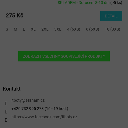
SKLADEM - Doručení 8-13 dní
(
>5 ks
)
275 Kč
DETAIL
S
M
L
XL
2XL
3XL
4 (6XS)
6 (5XS)
10 (3XS)
ZOBRAZIT VŠECHNY SOUVISEJÍCÍ PRODUKTY
Z
á
p
a
Kontakt
t
í
itboty
@
seznam.cz
+420 732 995 273 (16 - 19 hod.)
https://www.facebook.com/itboty.cz