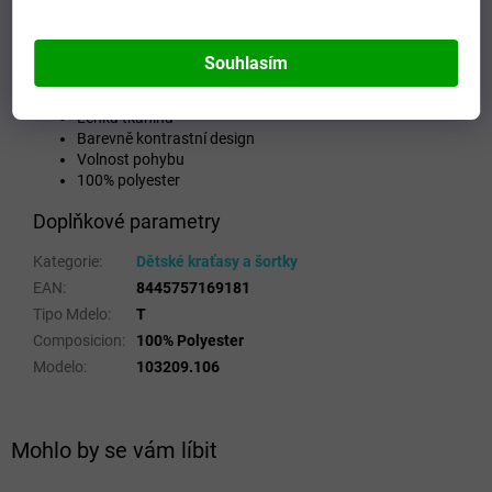
Vyšívané logo Joma.
Souhlasím
Elastický pas s vnitřní krajkou
Boční kapsy se zipem
Lehká tkanina
Barevně kontrastní design
Volnost pohybu
100% polyester
Doplňkové parametry
Kategorie
:
Dětské kraťasy a šortky
EAN
:
8445757169181
Tipo Mdelo
:
T
Composicion
:
100% Polyester
Modelo
:
103209.106
Mohlo by se vám líbit