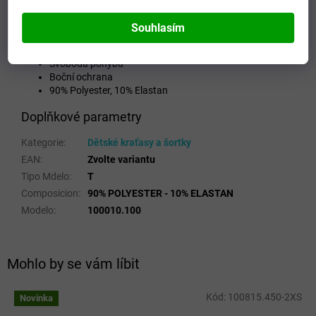
bez omezení pohyblivosti.
Souhlasím
Charakteristika
Elastická tkanina
Svoboda pohybu
Boční ochrana
90% Polyester, 10% Elastan
Doplňkové parametry
Kategorie
:
Dětské kraťasy a šortky
EAN
:
Zvolte variantu
Tipo Mdelo
:
T
Composicion
:
90% POLYESTER - 10% ELASTAN
Modelo
:
100010.100
Mohlo by se vám líbit
Kód:
100815.450-2XS
Novinka