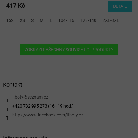
417 Kč
DETAIL
152
XS
S
M
L
104-116
128-140
2XL-3XL
ZOBRAZIT VŠECHNY SOUVISEJÍCÍ PRODUKTY
Z
á
p
a
Kontakt
t
í
itboty
@
seznam.cz
+420 732 995 273 (16 - 19 hod.)
https://www.facebook.com/itboty.cz