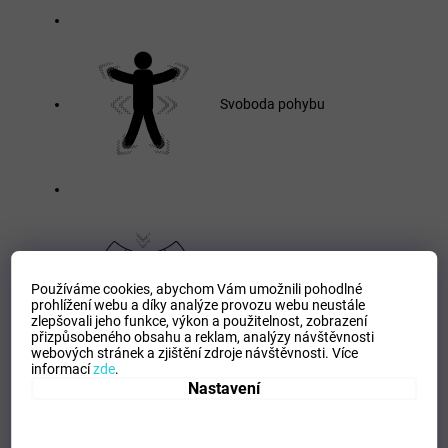
Svoboda pohybu
Elastická tkanina
Používáme cookies, abychom Vám umožnili pohodlné
prohlížení webu a díky analýze provozu webu neustále
zlepšovali jeho funkce, výkon a použitelnost,
zobrazení
přizpůsobeného obsahu a reklam, analýzy návštěvnosti
webových stránek a zjištění zdroje návštěvnosti.
Více
informací
zde
.
Nastavení
Popis
Brankářské kalhoty včetně boční ochrany pro tlumení nárazu