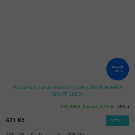
956 Kč
–35 %
Pánské/Chlapecké sportovní šortky JOMA OLIMPIA
SHORT GREEN
SKLADEM - Doručení 8-13 dní
(
>5 ks
)
621 Kč
DETAIL
152
XS
S
M
L
XL
128-140