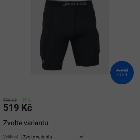
z
5
hvězdiček.
799 Kč
–35 %
799 Kč
–35 %
519 Kč
Měrná
Zvolte variantu
cena:
Velikost