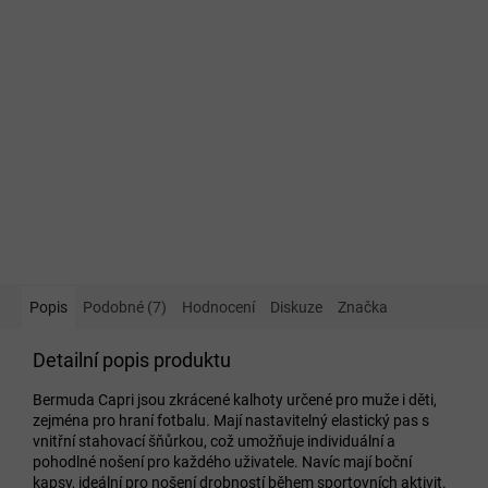
Popis
Podobné (7)
Hodnocení
Diskuze
Značka
Detailní popis produktu
Bermuda Capri jsou zkrácené kalhoty určené pro muže i děti,
zejména pro hraní fotbalu. Mají nastavitelný elastický pas s
vnitřní stahovací šňůrkou, což umožňuje individuální a
pohodlné nošení pro každého uživatele. Navíc mají boční
kapsy, ideální pro nošení drobností během sportovních aktivit.