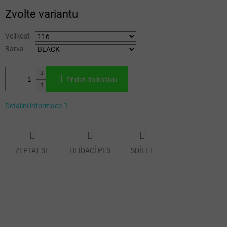
Měrná
Zvolte variantu
cena:
Velikost
Barva
Přidat do košíku
Detailní informace
ZEPTAT SE
HLÍDACÍ PES
SDÍLET