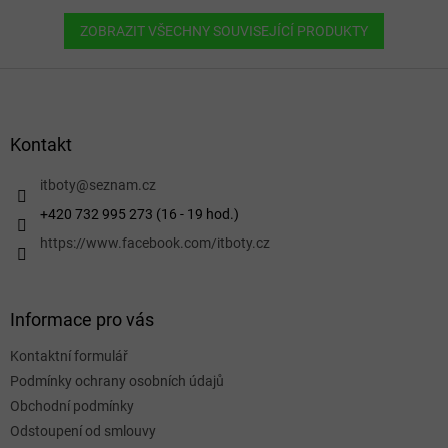
ZOBRAZIT VŠECHNY SOUVISEJÍCÍ PRODUKTY
Z
á
p
a
Kontakt
t
í
itboty
@
seznam.cz
+420 732 995 273 (16 - 19 hod.)
https://www.facebook.com/itboty.cz
Informace pro vás
Kontaktní formulář
Podmínky ochrany osobních údajů
Obchodní podmínky
Odstoupení od smlouvy