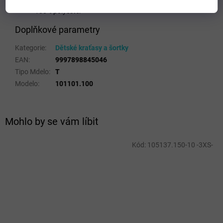
Typ střihu: normální
100% polyester
Doplňkové parametry
Kategorie
:
Dětské kraťasy a šortky
EAN
:
9997898845046
Tipo Mdelo
:
T
Modelo
:
101101.100
Mohlo by se vám líbit
Kód:
105137.150-10 -3XS-