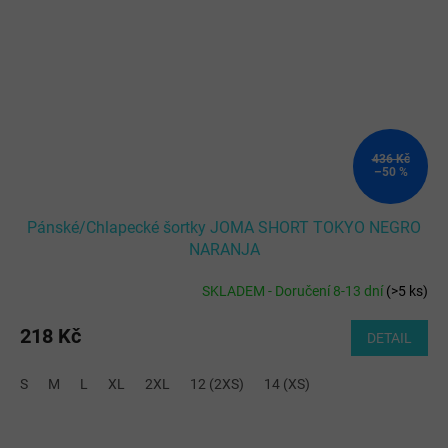
436 Kč
–50 %
Pánské/Chlapecké šortky JOMA SHORT TOKYO NEGRO
NARANJA
SKLADEM - Doručení 8-13 dní
(
>5 ks
)
218 Kč
DETAIL
S
M
L
XL
2XL
12 (2XS)
14 (XS)