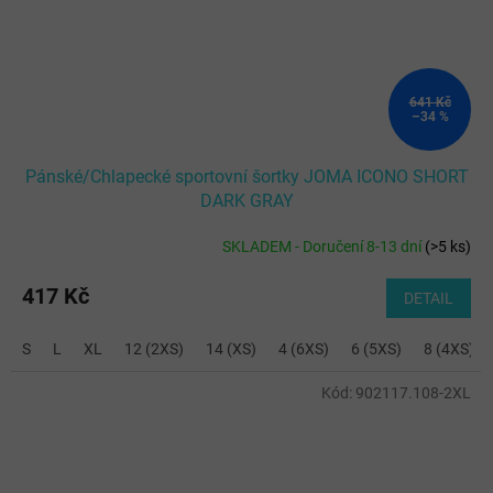
641 Kč
–34 %
Pánské/Chlapecké sportovní šortky JOMA ICONO SHORT
DARK GRAY
SKLADEM - Doručení 8-13 dní
(
>5 ks
)
417 Kč
DETAIL
S
L
XL
12 (2XS)
14 (XS)
4 (6XS)
6 (5XS)
8 (4XS)
Kód:
902117.108-2XL