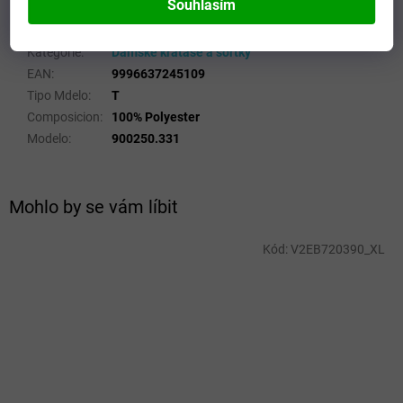
Souhlasím
Doplňkové parametry
Kategorie
:
Dámské kraťase a šortky
EAN
:
9996637245109
Tipo Mdelo
:
T
Composicion
:
100% Polyester
Modelo
:
900250.331
Mohlo by se vám líbit
Kód:
V2EB720390_XL