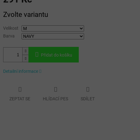
Měrná
Zvolte variantu
cena:
Velikost
Barva
Přidat do košíku
Detailní informace
ZEPTAT SE
HLÍDACÍ PES
SDÍLET