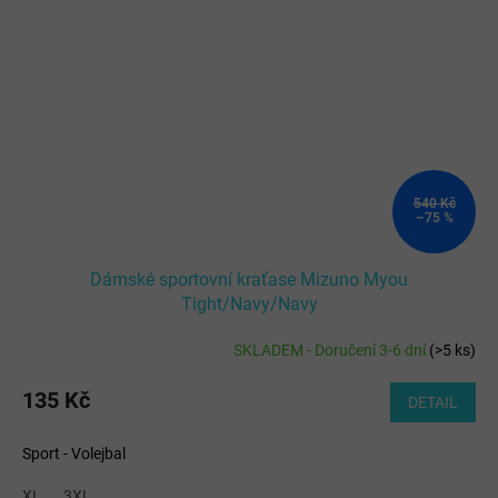
540 Kč
–75 %
Dámské sportovní kraťase Mizuno Myou
Tight/Navy/Navy
SKLADEM - Doručení 3-6 dní
(
>5 ks
)
135 Kč
DETAIL
Sport - Volejbal
XL
3XL