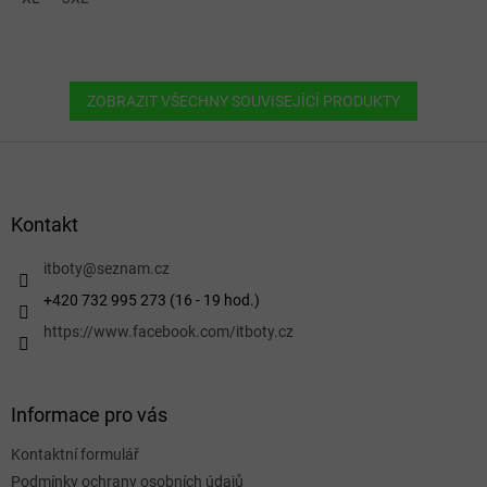
ZOBRAZIT VŠECHNY SOUVISEJÍCÍ PRODUKTY
Z
á
p
a
Kontakt
t
í
itboty
@
seznam.cz
+420 732 995 273 (16 - 19 hod.)
https://www.facebook.com/itboty.cz
Informace pro vás
Kontaktní formulář
Podmínky ochrany osobních údajů