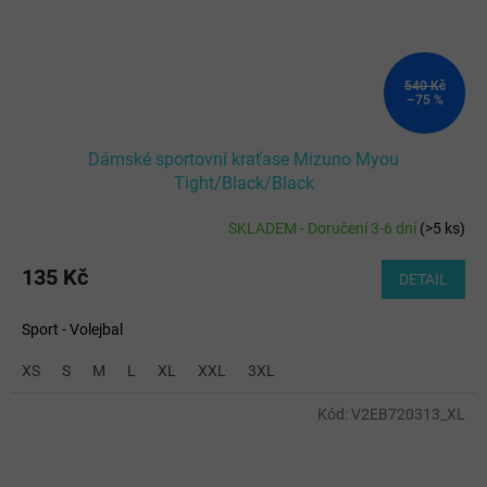
540 Kč
–75 %
Dámské sportovní kraťase Mizuno Myou
Tight/Black/Black
SKLADEM - Doručení 3-6 dní
(
>5 ks
)
135 Kč
DETAIL
Sport - Volejbal
XS
S
M
L
XL
XXL
3XL
Kód:
V2EB720313_XL