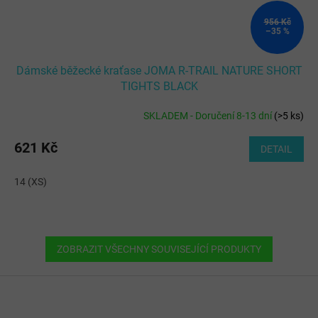
956 Kč
–35 %
Dámské běžecké kraťase JOMA R-TRAIL NATURE SHORT
TIGHTS BLACK
SKLADEM - Doručení 8-13 dní
(
>5 ks
)
621 Kč
DETAIL
14 (XS)
ZOBRAZIT VŠECHNY SOUVISEJÍCÍ PRODUKTY
Z
á
p