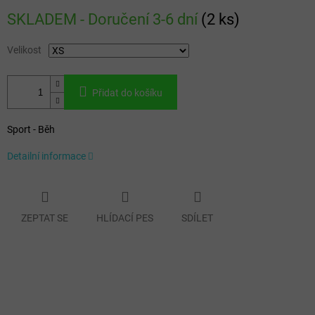
Měrná
SKLADEM - Doručení 3-6 dní
(
2 ks
)
cena:
Velikost
Přidat do košíku
Sport - Běh
Detailní informace
ZEPTAT SE
HLÍDACÍ PES
SDÍLET