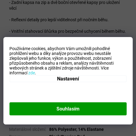
- Zadní kapsa na zip a dvě boční otevřené kapsy pro uložení
věcí
- Reflexní detaily pro lepší viditelnost při nočním běhu.
- Vnitřní stahovací šňůrka pro bezpečné uchycení během běhu.
Používáme cookies, abychom Vám umožnili pohodlné
prohlížení webu a díky analýze provozu webu neustále
Materiál - 88% Recycled Polyester, 12% Elastane
zlepšovali jeho funkce, výkon a použitelnost,
zobrazení
přizpůsobeného obsahu a reklam, analýzy návštěvnosti
webových stránek a zjištění zdroje návštěvnosti.
Více
informací
zde
.
VELIKOSTNÍ TABULKA_MIZUNO
Nastavení
Doplňkové parametry
Kategorie
:
Dámské kraťase a šortky
EAN
:
5059431211214
Souhlasím
Velikost
:
XS
Pohlaví
:
Ženy
Materiálové složení
:
86% Polyester, 14% Elastane