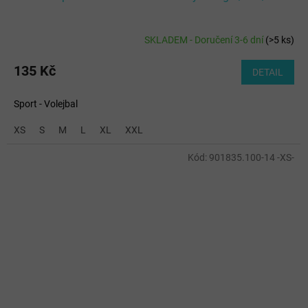
SKLADEM - Doručení 3-6 dní
(
>5 ks
)
135 Kč
DETAIL
Sport - Volejbal
XS
S
M
L
XL
XXL
Kód:
901835.100-14 -XS-