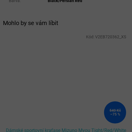
Barva
:
Black/Persian Red
Mohlo by se vám líbit
Kód:
V2EB720362_XS
540 Kč
–75 %
Dámské sportovní kraťase Mizuno Myou Tight/Red/White