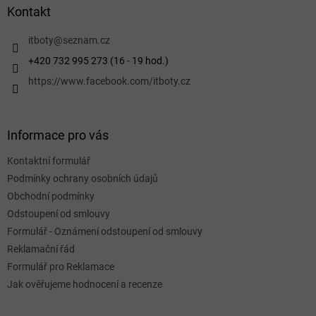
a
Kontakt
t
í
itboty
@
seznam.cz
+420 732 995 273 (16 - 19 hod.)
https://www.facebook.com/itboty.cz
Informace pro vás
Kontaktní formulář
Podmínky ochrany osobních údajů
Obchodní podmínky
Odstoupení od smlouvy
Formulář - Oznámení odstoupení od smlouvy
Reklamační řád
Formulář pro Reklamace
Jak ověřujeme hodnocení a recenze