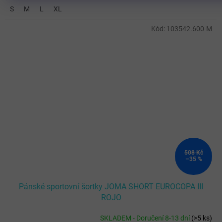
S
M
L
XL
Kód:
103542.600-M
508 Kč
–35 %
Pánské sportovní šortky JOMA SHORT EUROCOPA III
ROJO
SKLADEM - Doručení 8-13 dní
(
>5 ks
)