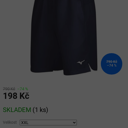
5
hvězdiček.
790 Kč
–74 %
790 Kč
–74 %
198 Kč
Měrná
SKLADEM
(
1 ks
)
cena:
Velikost