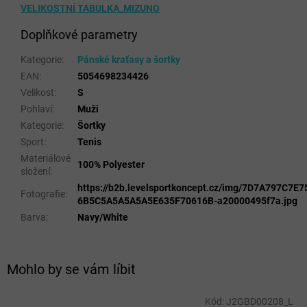
VELIKOSTNÍ TABULKA_MIZUNO
Doplňkové parametry
Kategorie
:
Pánské kraťasy a šortky
EAN
:
5054698234426
Velikost
:
S
Pohlaví
:
Muži
Kategorie
:
Šortky
Sport
:
Tenis
Materiálové
100% Polyester
složení
:
https://b2b.levelsportkoncept.cz/img/7D7A797C7
Fotografie
:
6B5C5A5A5A5A5E635F70616B-a20000495f7a.jpg
Barva
:
Navy/White
Mohlo by se vám líbit
Kód:
J2GBD00208_L