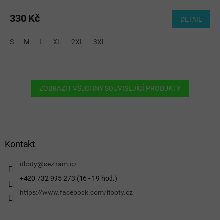
330 Kč
DETAIL
S
M
L
XL
2XL
3XL
ZOBRAZIT VŠECHNY SOUVISEJÍCÍ PRODUKTY
Z
á
p
a
Kontakt
t
í
itboty
@
seznam.cz
+420 732 995 273 (16 - 19 hod.)
https://www.facebook.com/itboty.cz