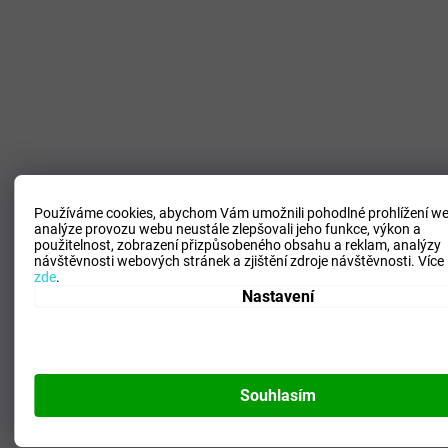
Používáme cookies, abychom Vám umožnili pohodlné prohlížení we
analýze provozu webu neustále zlepšovali jeho funkce, výkon a
1 690 Kč
použitelnost,
zobrazení přizpůsobeného obsahu a reklam, analýzy
–50 %
návštěvnosti webových stránek a zjištění zdroje návštěvnosti.
Více
zde
.
Nastavení
Pánské sportovní šortky Mizuno Tech Light 3.5 Inches
Short / Lava Smoke
SKLADEM - Doručení 3-6 dní
(
2 ks
)
Souhlasím
844 Kč
DETAIL