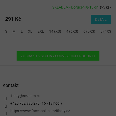
SKLADEM - Doručení 8-13 dní
(
>5 ks
)
291 Kč
DETAIL
S
M
L
XL
2XL
14 (XS)
4 (6XS)
6 (5XS)
8 (4XS)
ZOBRAZIT VŠECHNY SOUVISEJÍCÍ PRODUKTY
Z
á
p
a
Kontakt
t
í
itboty
@
seznam.cz
+420 732 995 273 (16 - 19 hod.)
https://www.facebook.com/itboty.cz