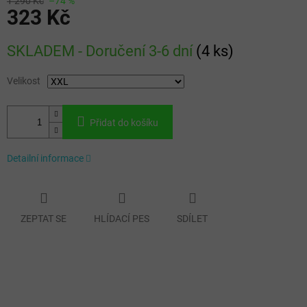
1 290 Kč
–74 %
323 Kč
Měrná
SKLADEM - Doručení 3-6 dní
(
4 ks
)
cena:
Velikost
Přidat do košíku
Detailní informace
ZEPTAT SE
HLÍDACÍ PES
SDÍLET