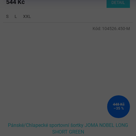
544 Kč
DETAIL
S
L
XXL
Kód:
104526.450-M
448 Kč
–35 %
Pánské/Chlapecké sportovní šortky JOMA NOBEL LONG
SHORT GREEN