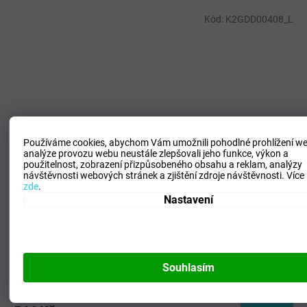
Kód:
K2GDD00408_L
Používáme cookies, abychom Vám umožnili pohodlné prohlížení we
analýze provozu webu neustále zlepšovali jeho funkce, výkon a
použitelnost,
zobrazení přizpůsobeného obsahu a reklam, analýzy
návštěvnosti webových stránek a zjištění zdroje návštěvnosti.
Více
zde
.
1 090 Kč
Nastavení
–50 %
Pánské sportovní šortky Mizuno Athletic Track Shorts /
WILD WIND
Souhlasím
SKLADEM - Doručení 3-6 dní
(
>5 ks
)