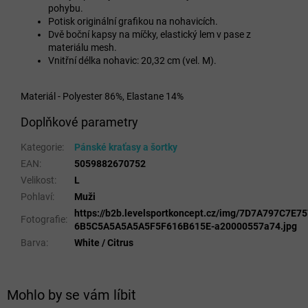
pohybu.
Potisk originální grafikou na nohavicích.
Dvě boční kapsy na míčky, elastický lem v pase z
materiálu mesh.
Vnitřní délka nohavic: 20,32 cm (vel. M).
Materiál - Polyester 86%, Elastane 14%
Doplňkové parametry
Kategorie
:
Pánské kraťasy a šortky
EAN
:
5059882670752
Velikost
:
L
Pohlaví
:
Muži
https://b2b.levelsportkoncept.cz/img/7D7A797C7E
Fotografie
:
6B5C5A5A5A5A5F5F616B615E-a20000557a74.jpg
Barva
:
White / Citrus
Mohlo by se vám líbit