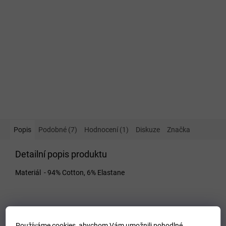
Popis
Podobné (7)
Hodnocení (1)
Diskuze
Značka
Detailní popis produktu
Materiál - 94% Cotton, 6% Elastane
VELIKOSTNÍ TABULKA_MIZUNO
Používáme cookies, abychom Vám umožnili pohodlné