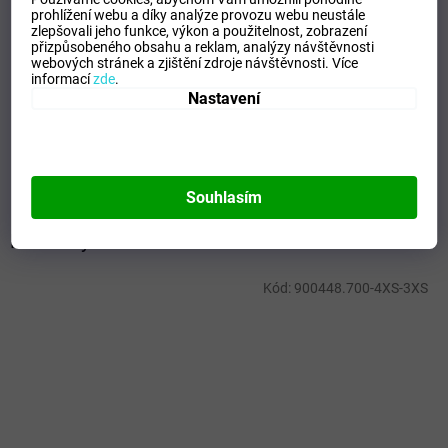
Doplňkové parametry
prohlížení webu a díky analýze provozu webu neustále
zlepšovali jeho funkce, výkon a použitelnost,
zobrazení
Kategorie
:
Dámské legíny
přizpůsobeného obsahu a reklam, analýzy návštěvnosti
webových stránek a zjištění zdroje návštěvnosti.
Více
EAN
:
5059431340600
informací
zde
.
Velikost
:
XS
Nastavení
Pohlaví
:
Ženy
Materiálové složení
:
94% Cotton, 6% Elastane
Barva
:
Gray
Souhlasím
Mohlo by se vám líbit
Kód:
900448.700-4XS-3XS