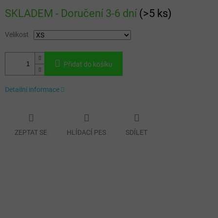
Měrná
SKLADEM - Doručení 3-6 dní
(
>5 ks
)
cena:
Velikost
Přidat do košíku
Detailní informace
ZEPTAT SE
HLÍDACÍ PES
SDÍLET