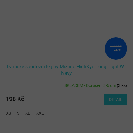
790 Kč
–74 %
Dámské sportovní legíny Mizuno HighKyu Long Tight W -
Navy
SKLADEM - Doručení 3-6 dní
(
3 ks
)
198 Kč
DETAIL
XS
S
XL
XXL