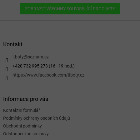
ZOBRAZIT VŠECHNY SOUVISEJÍCÍ PRODUKTY
Z
á
p
a
Kontakt
t
í
itboty
@
seznam.cz
+420 732 995 273 (16 - 19 hod.)
https://www.facebook.com/itboty.cz
Informace pro vás
Kontaktní formulář
Podmínky ochrany osobních údajů
Obchodní podmínky
Odstoupení od smlouvy