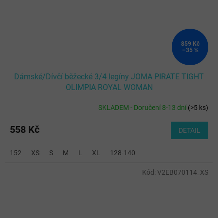
859 Kč
–35 %
Dámské/Dívčí běžecké 3/4 legíny JOMA PIRATE TIGHT
OLIMPIA ROYAL WOMAN
SKLADEM - Doručení 8-13 dní
(
>5 ks
)
558 Kč
DETAIL
152
XS
S
M
L
XL
128-140
Kód:
V2EB070114_XS